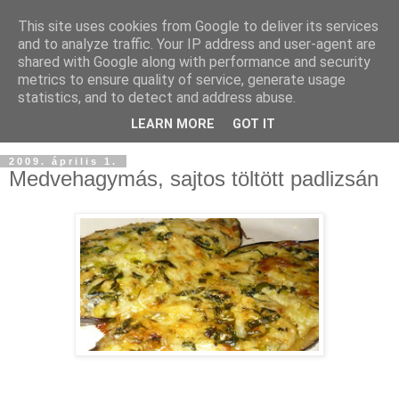
This site uses cookies from Google to deliver its services
and to analyze traffic. Your IP address and user-agent are
shared with Google along with performance and security
metrics to ensure quality of service, generate usage
statistics, and to detect and address abuse.
LEARN MORE
GOT IT
2009. április 1.
Medvehagymás, sajtos töltött padlizsán