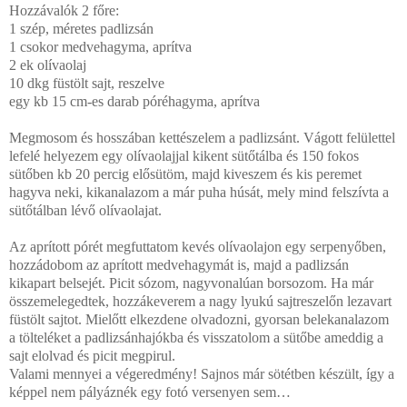
Hozzávalók 2 főre:
1 szép, méretes padlizsán
1 csokor medvehagyma, aprítva
2 ek olívaolaj
10 dkg füstölt sajt, reszelve
egy kb 15 cm-es darab póréhagyma, aprítva
Megmosom és hosszában kettészelem a padlizsánt. Vágott felülettel
lefelé helyezem egy olívaolajjal kikent sütőtálba és 150 fokos
sütőben kb 20 percig elősütöm, majd kiveszem és kis peremet
hagyva neki, kikanalazom a már puha húsát, mely mind felszívta a
sütőtálban lévő olívaolajat.
Az aprított pórét megfuttatom kevés olívaolajon egy serpenyőben,
hozzádobom az aprított medvehagymát is, majd a padlizsán
kikapart belsejét. Picit sózom, nagyvonalúan borsozom. Ha már
összemelegedtek, hozzákeverem a nagy lyukú sajtreszelőn lezavart
füstölt sajtot. Mielőtt elkezdene olvadozni, gyorsan belekanalazom
a tölteléket a padlizsánhajókba és visszatolom a sütőbe ameddig a
sajt elolvad és picit megpirul.
Valami mennyei a végeredmény! Sajnos már sötétben készült, így a
képpel nem pályáznék egy fotó versenyen sem…