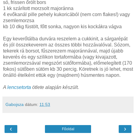
só, frissen őrölt bors
1 kk szárított morzsolt majoránna
4 evőkanál pille pehely kukoricából (nem corn flakes!) vagy
zsemlemorzsa
kb 10 dkg füstölt, főtt sonka, nagyon kis kockákra vágva
Egy keverőtálba durvára reszelem a cukkinit, a sárgarépát
és jól összekeverem az összes többi hozzávalóval. Sózom,
tekerek rá borsot, fűszerezem majoránnával, majd újabb
keverés és egy szilikon tortaformába (vagy kivajazott,
zsemlemorzsával megszórt sütőformába), előmelegített (170
fokos) sütőben sütöm kb 30 percig. Köretnek is jó lehet, most
önálló ételként ettük egy (majdnem) húsmentes napon.
A
lencsetorta
ötlete alapján készült.
Gabojsza
dátum:
11:53
‹
›
Főoldal