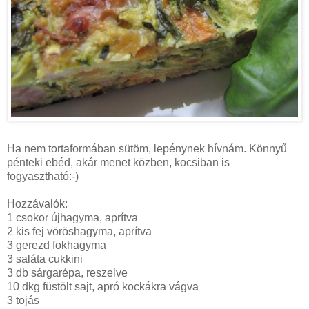
Ha nem tortaformában sütöm, lepénynek hívnám. Könnyű
pénteki ebéd, akár menet közben, kocsiban is
fogyasztható:-)
Hozzávalók:
1 csokor újhagyma, aprítva
2 kis fej vöröshagyma, aprítva
3 gerezd fokhagyma
3 saláta cukkini
3 db sárgarépa, reszelve
10 dkg füstölt sajt, apró kockákra vágva
3 tojás