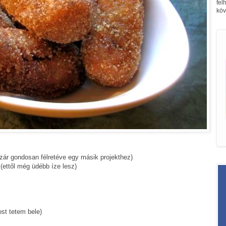
fel
köv
 szár gondosan félretéve egy másik projekthez)
(ettől még üdébb íze lesz)
ost tetem bele)