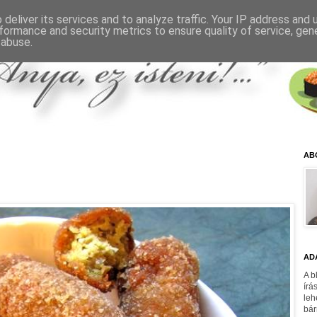
deliver its services and to analyze traffic. Your IP address and
formance and security metrics to ensure quality of service, ge
 abuse.
AB
AD
A b
írá
leh
bár