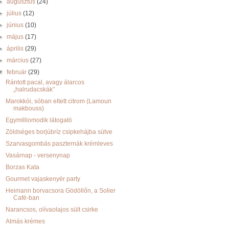
►
augusztus
(24)
►
július
(12)
►
június
(10)
►
május
(17)
►
április
(29)
►
március
(27)
▼
február
(29)
Rántott pacal, avagy álarcos
„halrudacskák”
Marokkói, sóban eltett citrom (Lamoun
makbouss)
Egymilliomodik látogató
Zöldséges borjúbríz csipkehájba sütve
Szarvasgombás paszternák krémleves
Vasárnap - versenynap
Borzas Kata
Gourmet vajaskenyér party
Heimann borvacsora Gödöllőn, a Solier
Café-ban
Narancsos, olívaolajos sült csirke
Almás krémes