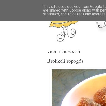
This site uses cookies from Google to 
are shared with Google along with per
statistics, and to detect and address
2010. FEBRUÁR 9.
Brokkoli ropogós