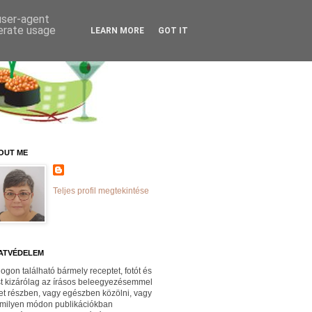
 user-agent
nerate usage
LEARN MORE
GOT IT
OUT ME
Teljes profil megtekintése
ATVÉDELEM
logon található bármely receptet, fotót és
st kizárólag az írásos beleegyezésemmel
et részben, vagy egészben közölni, vagy
milyen módon publikációkban