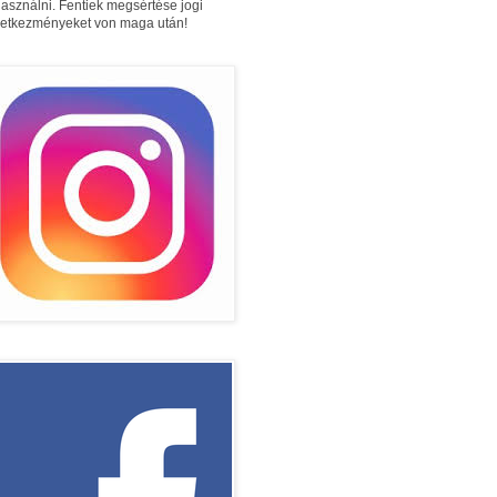
használni. Fentiek megsértése jogi
etkezményeket von maga után!