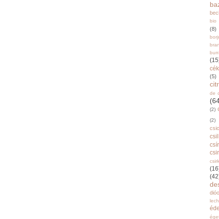
ba
bec
bio
(8)
bor
bra
burr
(15
cék
(5)
ci
de 
(6
(2)
(2)
csi
csi
csí
csi
csir
(16
(42
de
dióo
lec
éd
ége