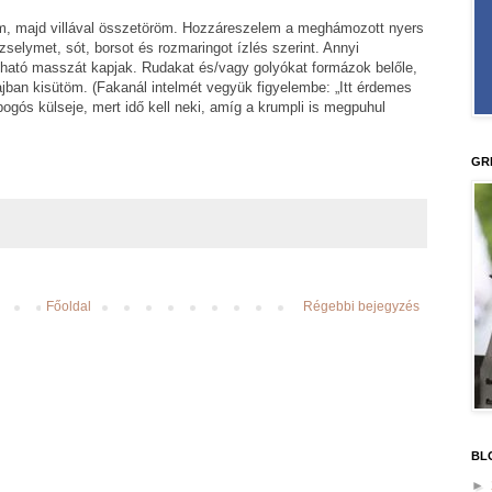
öm, majd villával összetöröm. Hozzáreszelem a meghámozott nyers
zselymet, sót, borsot és rozmaringot ízlés szerint. Annyi
ható masszát kapjak. Rudakat és/vagy golyókat formázok belőle,
ban kisütöm. (Fakanál intelmét vegyük figyelembe: „Itt érdemes
ogós külseje, mert idő kell neki, amíg a krumpli is megpuhul
GR
Főoldal
Régebbi bejegyzés
BL
►