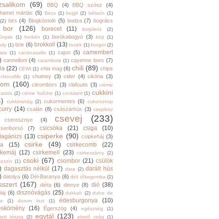
zsalikom
(69)
BBQ
(4)
BBQ szósz
(4)
hamel mártás
(5)
Bécs
(1)
bejgli
(2)
bélszín
(1)
birs
(4)
Blogkóstoló
(5)
bodza
(7)
bogrács
(2)
bor
(126)
borecet
(11)
borjúbríz
(2)
borókabogyó
(3)
júnyak
(1)
borkén
(1)
böjt
(1)
brokkoli
(13)
brie
(6)
ndy
(1)
burek
(1)
burger
(2)
camembert
cajun
(5)
ata
(1)
caciocavallo
(1)
)
cannelloni
(4)
cayenne bors
(7)
carambola
(1)
chili
(89)
la
(22)
chia mag
(6)
chips
CEWI
(1)
chutney
(3)
cider
(4)
cikória
(3)
chocoMe
(1)
trom
(160)
citrombors
(3)
clafoutis
(3)
crème
cukkini
cassis
(2)
crème fraîche
(1)
croissant
(1)
4)
cukormentes
(6)
cukkinivirág
(2)
cukorszirup
curry
(14)
csalán
(8)
császárhús
(3)
cseplesz
csevej
(233)
cseresznye
(4)
csicsóka
(21)
csiga
(10)
cseriborsó
(7)
csiperke
(90)
llagánizs
(13)
csipkeháj
(3)
csirke
(49)
ra
(15)
csirkecomb
(22)
rkemáj
(12)
csirkemell
(23)
csirkeszárny
(2)
csoki
(67)
csombor
(21)
csülök
keszív
(1)
)
dagasztás nélkül
(17)
darált hús
dara
(2)
)
datolya
(6)
Dél-Baranya
(6)
déli tőkegomba
(2)
sszert
(167)
dió
(38)
diéta
(6)
dinnye
(8)
disznóvágás
(25)
laj
(6)
dukkah
(2)
dulce de
édesburgonya
(10)
he
(1)
durum liszt
(1)
eskömény
(16)
Égerszög
(4)
egészség
(1)
egytál
(123)
tett tészta
(2)
ehető virág
(1)