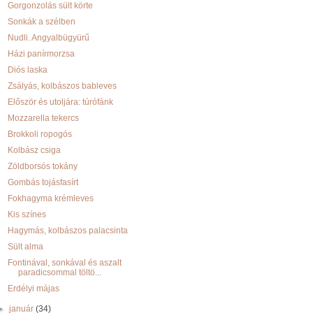
Gorgonzolás sült körte
Sonkák a szélben
Nudli. Angyalbügyürű
Házi panírmorzsa
Diós laska
Zsályás, kolbászos bableves
Először és utoljára: túrófánk
Mozzarella tekercs
Brokkoli ropogós
Kolbász csiga
Zöldborsós tokány
Gombás tojásfasírt
Fokhagyma krémleves
Kis színes
Hagymás, kolbászos palacsinta
Sült alma
Fontinával, sonkával és aszalt
paradicsommal töltö...
Erdélyi májas
►
január
(34)