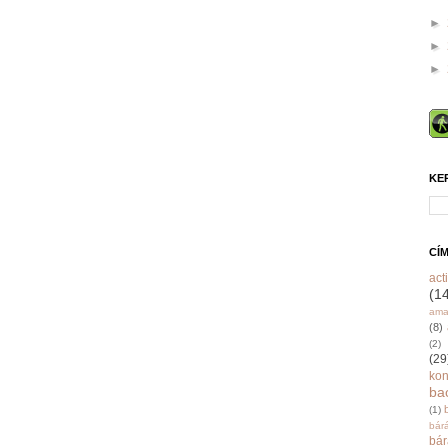
►
►
►
KE
CÍ
acti
(1
ama
(8)
(2)
(29
ko
ba
(1)
bár
bá