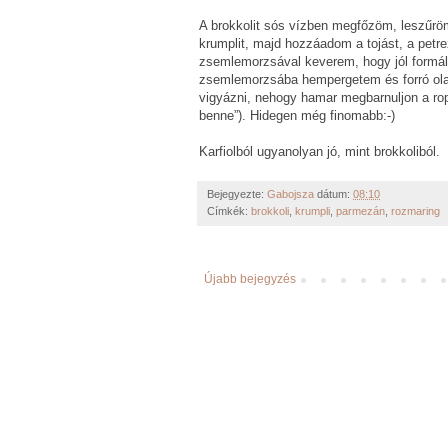
A brokkolit sós vízben megfőzöm, leszűr
krumplit, majd hozzáadom a tojást, a petre
zsemlemorzsával keverem, hogy jól formál
zsemlemorzsába hempergetem és forró olaj
vigyázni, nehogy hamar megbarnuljon a rop
benne”). Hidegen még finomabb:-)
Karfiolból ugyanolyan jó, mint brokkoliból.
Bejegyezte:
Gabojsza
dátum:
08:10
Címkék:
brokkoli
,
krumpli
,
parmezán
,
rozmaring
Újabb bejegyzés