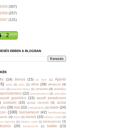
2009
(307)
2008
(257)
2007
(131)
RESÉS EBBEN A BLOGBAN
MKÉK
Ajánló
fry
(14)
áfonya
(15)
air fryer
(1)
45)
alma
(28)
almaecet
(4)
ajvár
(1)
akác
(2)
amaretto
(4)
ananász
ránt
(1)
amaretti keksz
(1)
aprósütemény
(22)
aranydurbincs
(2)
articsóka
aszalt gyümölcs
(15)
aszalt paradicsom
)
avokádó
(15)
ázsiai
ázsiai citromfű
(3)
nyha
(29)
bab
(22)
babér
(24)
babapiskóta
(2)
con
(100)
balzsamecet
(42)
bambuszrügy
barack
(10)
banán
(4)
Bánk
(2)
bárány comb
(2)
bárányborda
(3)
ány lapocka
(1)
bárány nyak
(1)
rányhús
(20)
batáta
(13)
barramundi
(2)