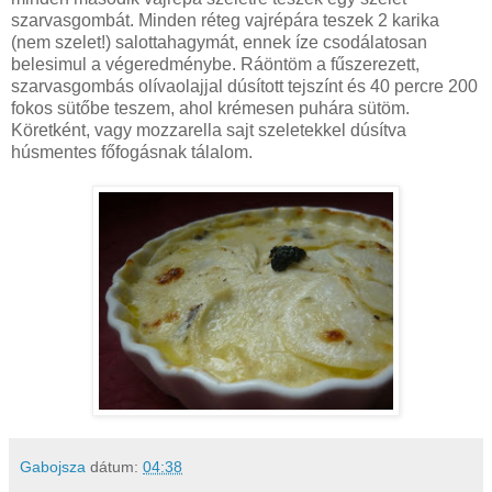
szarvasgombát. Minden réteg vajrépára teszek 2 karika
(nem szelet!) salottahagymát, ennek íze csodálatosan
belesimul a végeredménybe. Ráöntöm a fűszerezett,
szarvasgombás olívaolajjal dúsított tejszínt és 40 percre 200
fokos sütőbe teszem, ahol krémesen puhára sütöm.
Köretként, vagy mozzarella sajt szeletekkel dúsítva
húsmentes főfogásnak tálalom.
Gabojsza
dátum:
04:38