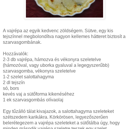
A vajrépa az egyik kedvenc zöldségem. Sütve, egy kis
tejszínnel megbolondítva nagyon kellemes hátteret biztosít a
szarvasgombának.
Hozzávalók:
2-3 db vajrépa, hámozva és vékonyra szeletelve
(hámozóval, vagy uborka gyaluval a legegyszerűbb)
szarvasgomba, vékonyra szeletelve
1-2 szelet salottahagyma
2 dl tejszín
só, bors
kevés vaj a sütőforma kikenéséhez
1 ek szarvasgombás olívaolaj
Egy tűzálló tálat kivajazok, a salottahagyma szeleteket
szétszedem karikákra. Körkörösen, legyezőszerűen
belerétegezem a vajrépa szeleteket a sütőtálba úgy, hogy
minden második vajrépa szeletre teszek egy szelet