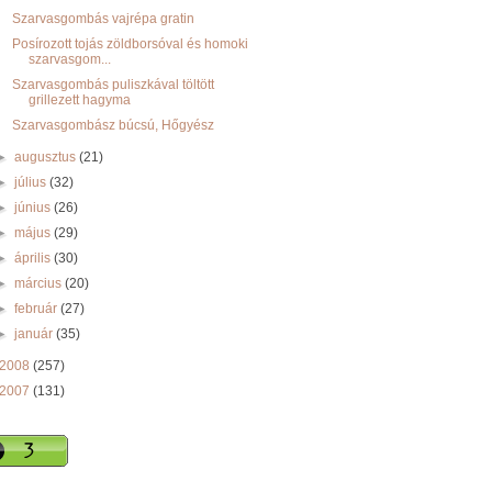
Szarvasgombás vajrépa gratin
Posírozott tojás zöldborsóval és homoki
szarvasgom...
Szarvasgombás puliszkával töltött
grillezett hagyma
Szarvasgombász búcsú, Hőgyész
►
augusztus
(21)
►
július
(32)
►
június
(26)
►
május
(29)
►
április
(30)
►
március
(20)
►
február
(27)
►
január
(35)
2008
(257)
2007
(131)