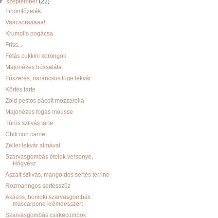
▼
szeptember
(22)
Finomfőzelék
Vaacsoraaaaa!
Krumplis pogácsa
Friss...
Fetás cukkini korongok
Majonézes hússaláta
Fűszeres, narancsos füge lekvár
Körtés tarte
Zöld pestos pácolt mozzarella
Majonézes fogas mousse
Túrós szilvás tarte
Chili con carne
Zeller lekvár almával
Szarvasgombás ételek versenye,
Hőgyész
Aszalt szilvás, mángoldos sertés terrine
Rozmaringos sertésszűz
Akácos, homoki szarvasgombás
mascarpone krémdesszert
Szarvasgombás csirkecombok