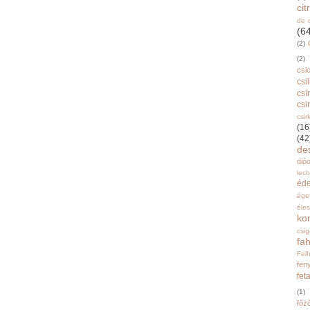
ci
de 
(6
(2)
(2)
csi
csi
csí
csi
csir
(16
(42
de
dióo
lec
éd
ége
éle
ko
csi
fah
Fel
fen
fet
(1)
főz