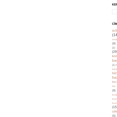
KE
CÍ
acti
(1
ama
(8)
(2)
(29
ko
ba
(1)
bár
bá
ba
bec
bio
(8)
bor
bra
burr
(15
cék
(5)