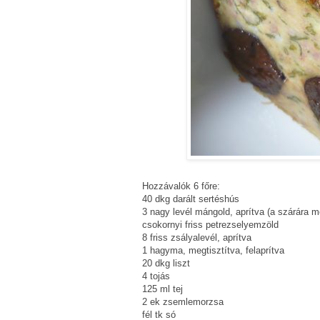
Hozzávalók 6 főre:
40 dkg darált sertéshús
3 nagy levél mángold, aprítva (a szárára m
csokornyi friss petrezselyemzöld
8 friss zsályalevél, aprítva
1 hagyma, megtisztítva, felaprítva
20 dkg liszt
4 tojás
125 ml tej
2 ek zsemlemorzsa
fél tk só