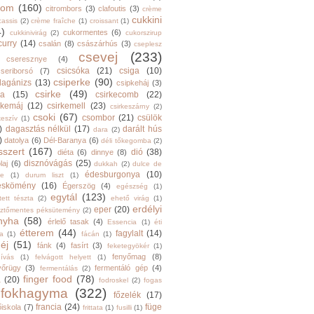
trom
(160)
citrombors
(3)
clafoutis
(3)
crème
cukkini
cassis
(2)
crème fraîche
(1)
croissant
(1)
4)
cukormentes
(6)
cukkinivirág
(2)
cukorszirup
curry
(14)
csalán
(8)
császárhús
(3)
cseplesz
csevej
(233)
cseresznye
(4)
csicsóka
(21)
csiga
(10)
cseriborsó
(7)
csiperke
(90)
llagánizs
(13)
csipkeháj
(3)
csirke
(49)
ra
(15)
csirkecomb
(22)
rkemáj
(12)
csirkemell
(23)
csirkeszárny
(2)
csoki
(67)
csombor
(21)
csülök
keszív
(1)
)
dagasztás nélkül
(17)
darált hús
dara
(2)
)
datolya
(6)
Dél-Baranya
(6)
déli tőkegomba
(2)
sszert
(167)
dió
(38)
diéta
(6)
dinnye
(8)
disznóvágás
(25)
laj
(6)
dukkah
(2)
dulce de
édesburgonya
(10)
he
(1)
durum liszt
(1)
eskömény
(16)
Égerszög
(4)
egészség
(1)
egytál
(123)
tett tészta
(2)
ehető virág
(1)
erdélyi
eper
(20)
sztőmentes péksütemény
(2)
nyha
(58)
érlelő tasak
(4)
Essencia
(1)
éti
étterem
(44)
fagylalt
(14)
ga
(1)
fácán
(1)
éj
(51)
fánk
(4)
fasírt
(3)
feketegyökér
(1)
fenyőmag
(8)
hívás
(1)
felvágott helyett
(1)
yőrügy
(3)
fermentáló gép
(4)
fermentálás
(2)
finger food
(78)
a
(20)
fodroskel
(2)
fogas
fokhagyma
(322)
főzelék
(17)
francia
(24)
füge
őiskola
(7)
frittata
(1)
fusilli
(1)