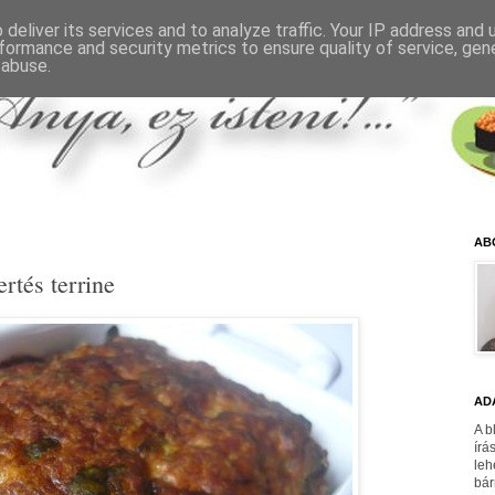
deliver its services and to analyze traffic. Your IP address and
formance and security metrics to ensure quality of service, ge
 abuse.
AB
rtés terrine
AD
A b
írá
leh
bár