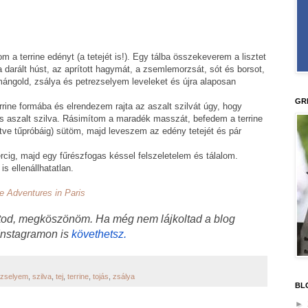
 a terrine edényt (a tetejét is!). Egy tálba összekeverem a lisztet
a darált húst, az aprított hagymát, a zsemlemorzsát, sót és borsot,
ángold, zsálya és petrezselyem leveleket és újra alaposan
GR
rrine formába és elrendezem rajta az aszalt szilvát úgy, hogy
is aszalt szilva. Rásimítom a maradék masszát, befedem a terrine
letve tűpróbáig) sütöm, majd leveszem az edény tetejét és pár
cig, majd egy fűrészfogas késsel felszeletelem és tálalom.
s ellenállhatatlan.
ble Adventures in Paris
ztod, megköszönöm. Ha még nem lájkoltad a blog
 Instagramon is
követhetsz.
ezselyem
,
szilva
,
tej
,
terrine
,
tojás
,
zsálya
BL
►