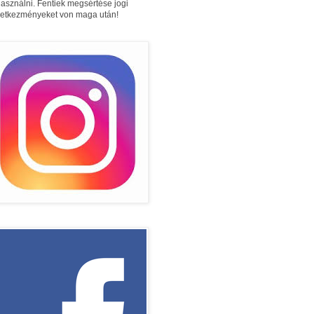
használni. Fentiek megsértése jogi
etkezményeket von maga után!