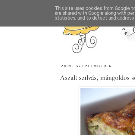
This site uses cookies from Google to 
are shared with Google along with per
statistics, and to detect and address
2009. SZEPTEMBER 4.
Aszalt szilvás, mángoldos se