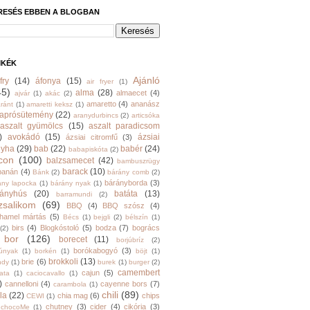
RESÉS EBBEN A BLOGBAN
MKÉK
Ajánló
fry
(14)
áfonya
(15)
air fryer
(1)
45)
alma
(28)
almaecet
(4)
ajvár
(1)
akác
(2)
amaretto
(4)
ananász
ránt
(1)
amaretti keksz
(1)
aprósütemény
(22)
aranydurbincs
(2)
articsóka
aszalt gyümölcs
(15)
aszalt paradicsom
)
avokádó
(15)
ázsiai
ázsiai citromfű
(3)
nyha
(29)
bab
(22)
babér
(24)
babapiskóta
(2)
con
(100)
balzsamecet
(42)
bambuszrügy
barack
(10)
banán
(4)
Bánk
(2)
bárány comb
(2)
bárányborda
(3)
ány lapocka
(1)
bárány nyak
(1)
rányhús
(20)
batáta
(13)
barramundi
(2)
zsalikom
(69)
BBQ
(4)
BBQ szósz
(4)
hamel mártás
(5)
Bécs
(1)
bejgli
(2)
bélszín
(1)
birs
(4)
Blogkóstoló
(5)
bodza
(7)
bogrács
(2)
bor
(126)
borecet
(11)
borjúbríz
(2)
borókabogyó
(3)
júnyak
(1)
borkén
(1)
böjt
(1)
brokkoli
(13)
brie
(6)
ndy
(1)
burek
(1)
burger
(2)
camembert
cajun
(5)
ata
(1)
caciocavallo
(1)
)
cannelloni
(4)
cayenne bors
(7)
carambola
(1)
chili
(89)
la
(22)
chia mag
(6)
chips
CEWI
(1)
chutney
(3)
cider
(4)
cikória
(3)
chocoMe
(1)