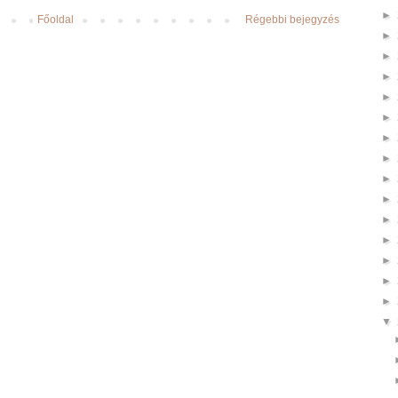
►
Főoldal
Régebbi bejegyzés
►
►
►
►
►
►
►
►
►
►
►
►
►
►
▼