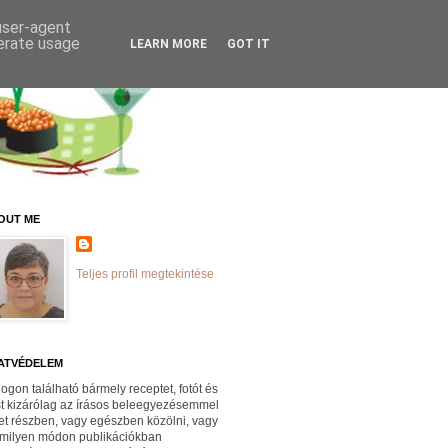
 user-agent
nerate usage
LEARN MORE
GOT IT
OUT ME
Teljes profil megtekintése
ATVÉDELEM
logon található bármely receptet, fotót és
st kizárólag az írásos beleegyezésemmel
et részben, vagy egészben közölni, vagy
milyen módon publikációkban