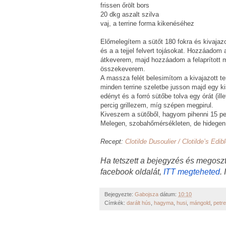
frissen őrölt bors
20 dkg aszalt szilva
vaj, a terrine forma kikenéséhez
Előmelegítem a sütőt 180 fokra és kivajazom
és a a tejjel felvert tojásokat. Hozzáadom 
átkeverem, majd hozzáadom a felaprított m
összekeverem.
A massza felét belesimítom a kivajazott te
minden terrine szeletbe jusson majd egy k
edényt és a forró sütőbe tolva egy órát (il
percig grillezem, míg szépen megpirul.
Kiveszem a sütőből, hagyom pihenni 15 per
Melegen, szobahőmérsékleten, de hidegen i
Recept:
Clotilde Dusoulier / Clotilde’s Edi
Ha tetszett a bejegyzés és megos
facebook oldalát,
ITT megteheted
.
Bejegyezte:
Gabojsza
dátum:
10:10
Címkék:
darált hús
,
hagyma
,
husi
,
mángold
,
petr