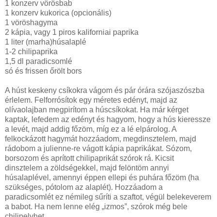
1 konzerv vörösbab
1 konzerv kukorica (opcionális)
1 vöröshagyma
2 kápia, vagy 1 piros kaliforniai paprika
1 liter (marha)húsalaplé
1-2 chilipaprika
1,5 dl paradicsomlé
só és frissen őrölt bors
A húst keskeny csíkokra vágom és pár órára szójaszószba
érlelem. Felforrósítok egy méretes edényt, majd az
olívaolajban megpirítom a húscsíkokat. Ha már kérget
kaptak, lefedem az edényt és hagyom, hogy a hús kieressze
a levét, majd addig főzöm, míg ez a lé elpárolog. A
felkockázott hagymát hozzáadom, megdinsztelem, majd
rádobom a julienne-re vágott kápia paprikákat. Sózom,
borsozom és aprított chilipaprikát szórok rá. Kicsit
dinsztelem a zöldségekkel, majd felöntöm annyi
húsalaplével, amennyi éppen ellepi és puhára főzöm (ha
szükséges, pótolom az alaplét). Hozzáadom a
paradicsomlét ez némileg sűríti a szaftot, végül belekeverem
a babot. Ha nem lenne elég „izmos”, szórok még bele
chilipelyhet.