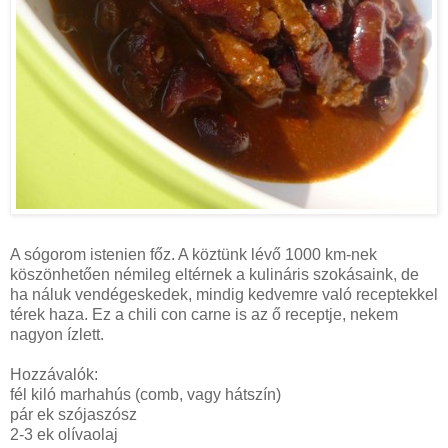
A sógorom istenien főz. A köztünk lévő 1000 km-nek
köszönhetően némileg eltérnek a kulináris szokásaink, de
ha náluk vendégeskedek, mindig kedvemre való receptekkel
térek haza. Ez a chili con carne is az ő receptje, nekem
nagyon ízlett.
Hozzávalók:
fél kiló marhahús (comb, vagy hátszín)
pár ek szójaszósz
2-3 ek olívaolaj