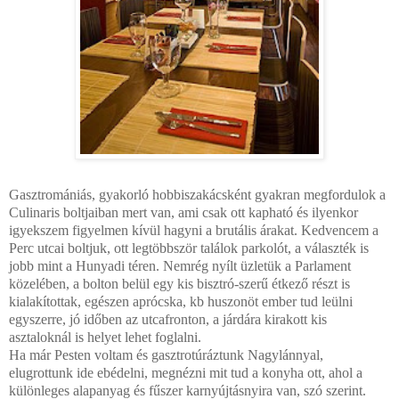
Gasztromániás, gyakorló hobbiszakácsként gyakran megfordulok a
Culinaris boltjaiban mert van, ami csak ott kapható és ilyenkor
igyekszem figyelmen kívül hagyni a brutális árakat. Kedvencem a
Perc utcai boltjuk, ott legtöbbször találok parkolót, a választék is
jobb mint a Hunyadi téren. Nemrég nyílt üzletük a Parlament
közelében, a bolton belül egy kis bisztró-szerű étkező részt is
kialakítottak, egészen aprócska, kb huszonöt ember tud leülni
egyszerre, jó időben az utcafronton, a járdára kirakott kis
asztaloknál is helyet lehet foglalni.
Ha már Pesten voltam és gasztrotúráztunk Nagylánnyal,
elugrottunk ide ebédelni, megnézni mit tud a konyha ott, ahol a
különleges alapanyag és fűszer karnyújtásnyira van, szó szerint.