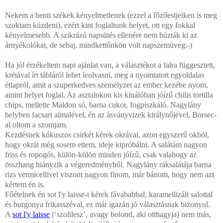
Nekem a benti székek kényelmetlenek (ezzel a főzőestjeiken is meg
szoktam küzdeni), ezért kint foglaltunk helyet, ott egy fokkal
kényelmesebb. A szikrázó napsütés ellenére nem húzták ki az
árnyékolókat, de sebaj, mindkettőnkön volt napszemüveg:-)
Ha jól érzékeltem napi ajánlat van, a választékot a falra függesztett,
krétával írt tábláról lehet leolvasni, meg a nyomtatott egyoldalas
étlapról, amit a szuperkedves személyzet az ember kezébe nyom,
amint helyet foglal. Az asztalokon kis kínálóban jóízű chilis tortilla
chips, mellette Maldon só, barna cukor, fogpiszkáló. Nagylány
helyben facsart almalével, én az ásványvizek királynőjével, Borsec-
al oltom a szomjam.
Kezdésnek kókuszos csirkét kérek okrával, azon egyszerű okból,
hogy okrát még sosem ettem, ideje kipróbálni. A salátám nagyon
friss és ropogós, külön-külön minden jóízű, csak valahogy az
összhang hiányzik a végeredményből. Nagylány ráksalátája barna
rizs vermicellivel viszont nagyon finom, már bánom, hogy nem azt
kértem én is.
Főételnek én sot l'y laisse-t kérek fávababbal, karamellizált salottal
és burgonya frikasszéval, ez már igazán jó választásnak bizonyul.
A
sot l'y laisse
(‘szolilesz’, avagy bolond, aki otthagyja) nem más,