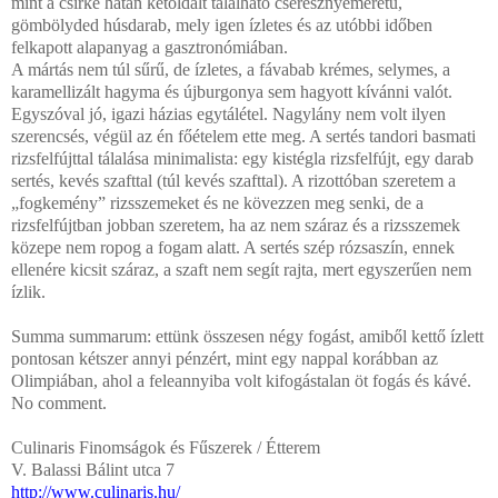
mint a csirke hátán kétoldalt található cseresznyeméretű,
gömbölyded húsdarab, mely igen ízletes és az utóbbi időben
felkapott alapanyag a gasztronómiában.
A mártás nem túl sűrű, de ízletes, a fávabab krémes, selymes, a
karamellizált hagyma és újburgonya sem hagyott kívánni valót.
Egyszóval jó, igazi házias egytálétel. Nagylány nem volt ilyen
szerencsés, végül az én főételem ette meg. A sertés tandori basmati
rizsfelfújttal tálalása minimalista: egy kistégla rizsfelfújt, egy darab
sertés, kevés szafttal (túl kevés szafttal). A rizottóban szeretem a
„fogkemény” rizsszemeket és ne kövezzen meg senki, de a
rizsfelfújtban jobban szeretem, ha az nem száraz és a rizsszemek
közepe nem ropog a fogam alatt. A sertés szép rózsaszín, ennek
ellenére kicsit száraz, a szaft nem segít rajta, mert egyszerűen nem
ízlik.
Summa summarum: ettünk összesen négy fogást, amiből kettő ízlett
pontosan kétszer annyi pénzért, mint egy nappal korábban az
Olimpiában, ahol a feleannyiba volt kifogástalan öt fogás és kávé.
No comment.
Culinaris Finomságok és Fűszerek / Étterem
V. Balassi Bálint utca 7
http://www.culinaris.hu/