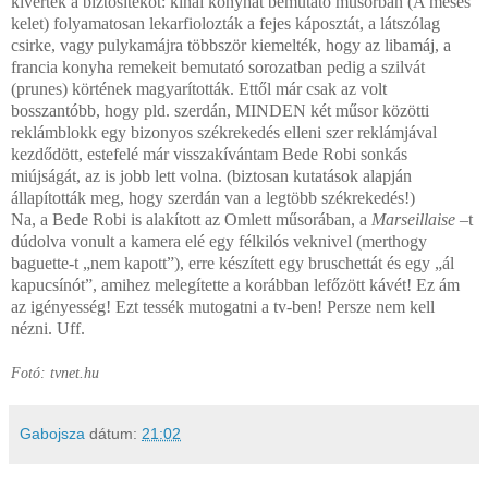
kiverték a biztosítékot: kínai konyhát bemutató műsorban (A mesés
kelet) folyamatosan lekarfiolozták a fejes káposztát, a látszólag
csirke, vagy pulykamájra többször kiemelték, hogy az libamáj, a
francia konyha remekeit bemutató sorozatban pedig a szilvát
(prunes) körtének magyarították. Ettől már csak az volt
bosszantóbb, hogy pld. szerdán, MINDEN két műsor közötti
reklámblokk egy bizonyos székrekedés elleni szer reklámjával
kezdődött, estefelé már visszakívántam Bede Robi sonkás
miújságát, az is jobb lett volna. (biztosan kutatások alapján
állapították meg, hogy szerdán van a legtöbb székrekedés!)
Na, a Bede Robi is alakított az Omlett műsorában, a
Marseillaise
–t
dúdolva vonult a kamera elé egy félkilós veknivel (merthogy
baguette-t „nem kapott”), erre készített egy bruschettát és egy „ál
kapucsínót”, amihez melegítette a korábban lefőzött kávét! Ez ám
az igényesség! Ezt tessék mutogatni a tv-ben! Persze nem kell
nézni. Uff.
Fotó: tvnet.hu
Gabojsza
dátum:
21:02