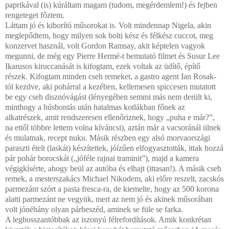
paprikával (is) kúráltam magam (tudom, megérdemlem!) és fejben
rengeteget főztem.
Láttam jó és kiborító műsorokat is. Volt mindennap Nigela, akin
meglepődtem, hogy milyen sok bolti kész és félkész cuccot, meg
konzervet használ, volt Gordon Ramsay, akit képtelen vagyok
megunni, de még egy Pierre Hermé-t bemutató filmet és Susur Lee
Ikarusos kiruccanását is kifogtam, ezek voltak az üdítő, építő
részek. Kifogtam minden cseh remeket, a gastro agent Ian Rosak-
tól kezdve, aki pohárral a kezében, kellemesen spiccesen mutatott
be egy cseh disznóvágást (lényegében semmi más nem derült ki,
minthogy a húsbontás után hatalmas kotlákban főnek az
alkatrészek, amit rendszeresen ellenőriznek, hogy „puha e már?”,
na ettől többre lettem volna kíváncsi), aztán már a vacsoránál ülnek
és mulatnak, recept nuku. Másik részben egy alsó morvaországi
paraszti ételt (laskát) készítettek, jóízűen elfogyasztották, ittak hozzá
pár pohár borocskát („jóféle rajnai traminit”), majd a kamera
végigkísérte, ahogy beül az autóba és elhajt (ittasan!). A másik cseh
remek, a mesterszakács Michael Nikodem, aki előre reszelt, zacskós
parmezánt szórt a pasta fresca-ra, de kiemelte, hogy az 500 korona
alatti parmezánt ne vegyük, mert az nem jó és akinek műsorában
volt jónéhány olyan párbeszéd, aminek se füle se farka.
A legbosszantóbbak az iszonyú félrefordítások. Amik konkrétan