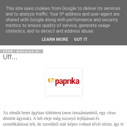
This site uses cookies from Google to deliver its services
and to analyze traffic. Your IP address and user-agent are
shared with Google along with performance and security
metrics to ensure quality of service, generate usage
statistics, and to detect and address abuse.
LEARN MORE
GOT IT
2009. március 6.
Uff...
Az elmúlt hetet ágyban töltöttem (nem önszántamból, egy vírus
döntött ágynak). A hét eleje még iszonyú fejfájással és
szundikálással telt, de szerdától már képes voltam tévét nézni, így tv