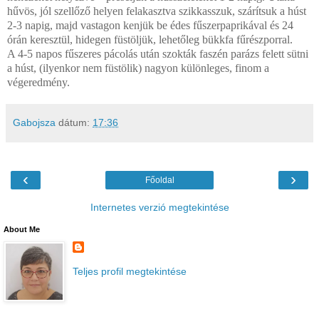
hűvös, jól szellőző helyen felakasztva szikkasszuk, szárítsuk a húst
2-3 napig, majd vastagon kenjük be édes fűszerpaprikával és 24
órán keresztül, hidegen füstöljük, lehetőleg bükkfa fűrészporral.
A 4-5 napos fűszeres pácolás után szokták faszén parázs felett sütni
a húst, (ilyenkor nem füstölik) nagyon különleges, finom a
végeredmény.
Gabojsza
dátum:
17:36
‹
›
Főoldal
Internetes verzió megtekintése
About Me
Teljes profil megtekintése