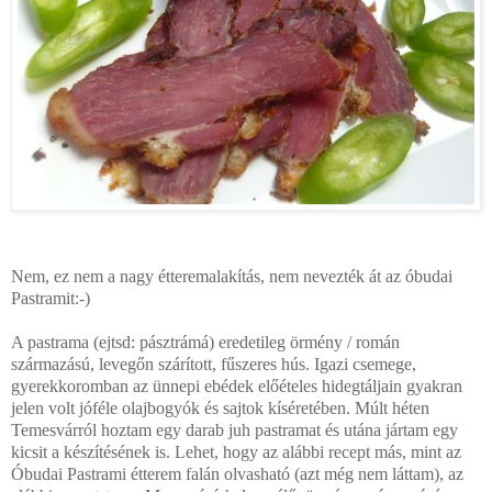
Nem, ez nem a nagy étteremalakítás, nem nevezték át az óbudai
Pastramit:-)
A pastrama (ejtsd: pásztrámá) eredetileg örmény / román
származású, levegőn szárított, fűszeres hús. Igazi csemege,
gyerekkoromban az ünnepi ebédek előételes hidegtáljain gyakran
jelen volt jóféle olajbogyók és sajtok kíséretében. Múlt héten
Temesvárról hoztam egy darab juh pastramat és utána jártam egy
kicsit a készítésének is. Lehet, hogy az alábbi recept más, mint az
Óbudai Pastrami étterem falán olvasható (azt még nem láttam), az