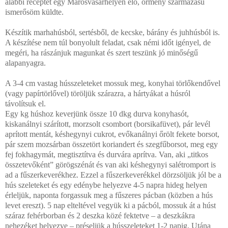
alábbi receptet egy Marosvásárhelyen élő, örmény származású
ismerősöm küldte.
Készítik marhahúsból, sertésből, de kecske, bárány és juhhúsból is.
A készítése nem túl bonyolult feladat, csak némi időt igényel, de
megéri, ha rászánjuk magunkat és szert teszünk jó minőségű
alapanyagra.
A 3-4 cm vastag hússzeleteket mossuk meg, konyhai törlőkendővel
(vagy papírtörlővel) töröljük szárazra, a hártyákat a húsról
távolítsuk el.
Egy kg húshoz keverjünk össze 10 dkg durva konyhasót,
kiskanálnyi szárított, morzsolt csombort (borsikafüvet), pár levél
aprított mentát, késhegynyi cukrot, evőkanálnyi őrölt fekete borsot,
pár szem mozsárban összetört koriandert és szegfűborsot, meg egy
fej fokhagymát, megtisztítva és durvára aprítva. Van, aki „titkos
összetevőként” görögszénát és van aki késhegynyi salétromport is
ad a fűszerkeverékhez. Ezzel a fűszerkeverékkel dörzsöljük jól be a
hús szeleteket és egy edénybe helyezve 4-5 napra hideg helyen
érleljük, naponta forgassuk meg a fűszeres pácban (közben a hús
levet ereszt). 5 nap elteltével vegyük ki a pácból, mossuk át a húst
száraz fehérborban és 2 deszka közé fektetve – a deszkákra
nehezéket helyezve – préseljük a hússzeleteket 1-2 napig. Utána