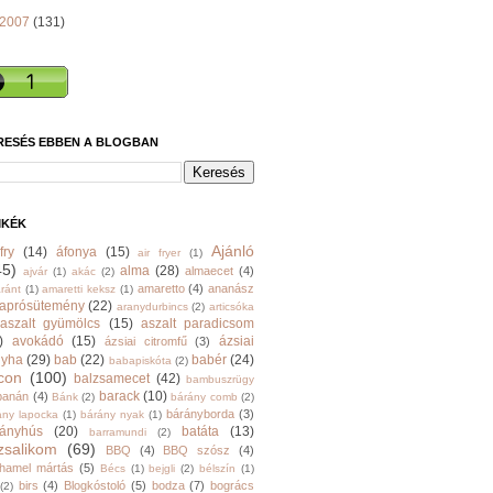
2007
(131)
RESÉS EBBEN A BLOGBAN
MKÉK
Ajánló
fry
(14)
áfonya
(15)
air fryer
(1)
45)
alma
(28)
almaecet
(4)
ajvár
(1)
akác
(2)
amaretto
(4)
ananász
ránt
(1)
amaretti keksz
(1)
aprósütemény
(22)
aranydurbincs
(2)
articsóka
aszalt gyümölcs
(15)
aszalt paradicsom
)
avokádó
(15)
ázsiai
ázsiai citromfű
(3)
nyha
(29)
bab
(22)
babér
(24)
babapiskóta
(2)
con
(100)
balzsamecet
(42)
bambuszrügy
barack
(10)
banán
(4)
Bánk
(2)
bárány comb
(2)
bárányborda
(3)
ány lapocka
(1)
bárány nyak
(1)
rányhús
(20)
batáta
(13)
barramundi
(2)
zsalikom
(69)
BBQ
(4)
BBQ szósz
(4)
hamel mártás
(5)
Bécs
(1)
bejgli
(2)
bélszín
(1)
birs
(4)
Blogkóstoló
(5)
bodza
(7)
bogrács
(2)