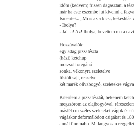
időm (kedvem) frissen dagasztani a tészt
már ha este eszembe jut kivenni a fagya
Ismeritek:: „Mi is az a kicsi, kékeslilás v
- Ibolya?
- Ja! Ja! Az! Ibolya, bevettem ma a cav
Hozzávalók:
egy adag pizzatészta
(házi) ketchup
morzsolt oregánó
sonka, vékonyra szeletelve
füstölt sajt, reszelve
két marék olívabogyó, szeletekre vágva
Kiterítem a pizzatésztát, bekenem ketc
megszórom az olajbogyóval, ráreszelem 
másfél cm széles szeleteket vágok és süt
vágáskor deformálódott csigákat és 18
annál finomabb. Mi langyosan reggeliz