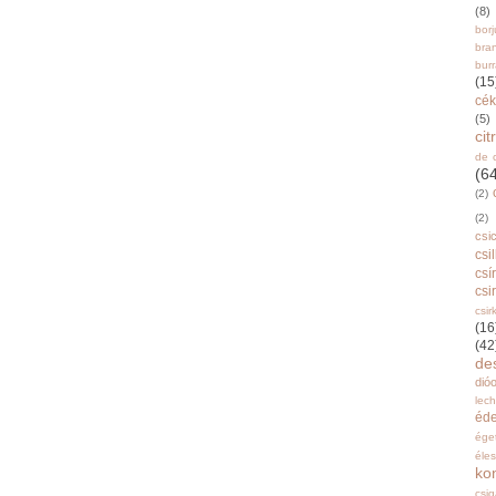
(8)
bor
bra
burr
(15
cék
(5)
ci
de 
(6
(2)
(2)
csi
csi
csí
csi
csir
(16
(42
de
dióo
lec
éd
ége
éle
ko
csi