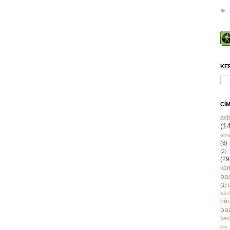
►
KE
CÍ
acti
(1
ama
(8)
(2)
(29
ko
ba
(1)
bár
bá
ba
bec
bio