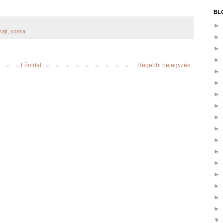
BL
►
sajt
,
sonka
►
►
►
Főoldal
Régebbi bejegyzés
►
►
►
►
►
►
►
►
►
►
►
►
►
▼