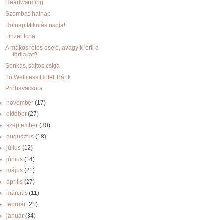
Heartwarming
Szombat: halnap
Holnap Mikulás napja!
Linzer torta
A mákos rétes esete, avagy ki érti a
férfiakat?
Sonkás, sajtos csiga
Tó Wellness Hotel, Bánk
Próbavacsora
►
november
(17)
►
október
(27)
►
szeptember
(30)
►
augusztus
(18)
►
július
(12)
►
június
(14)
►
május
(21)
►
április
(27)
►
március
(11)
►
február
(21)
►
január
(34)