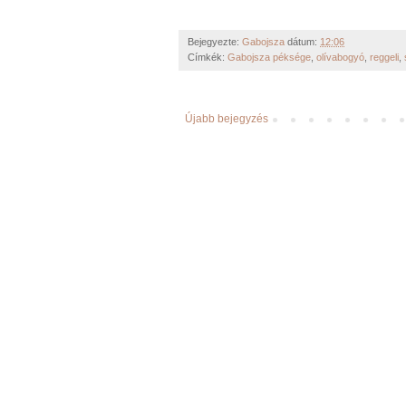
Bejegyezte:
Gabojsza
dátum:
12:06
Címkék:
Gabojsza péksége
,
olívabogyó
,
reggeli
,
Újabb bejegyzés