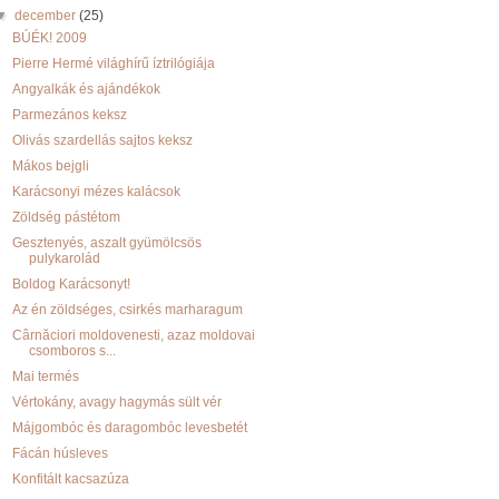
▼
december
(25)
BÚÉK! 2009
Pierre Hermé világhírű íztrilógiája
Angyalkák és ajándékok
Parmezános keksz
Olivás szardellás sajtos keksz
Mákos bejgli
Karácsonyi mézes kalácsok
Zöldség pástétom
Gesztenyés, aszalt gyümölcsös
pulykarolád
Boldog Karácsonyt!
Az én zöldséges, csirkés marharagum
Cârnăciori moldovenesti, azaz moldovai
csomboros s...
Mai termés
Vértokány, avagy hagymás sült vér
Májgombóc és daragombóc levesbetét
Fácán húsleves
Konfitált kacsazúza