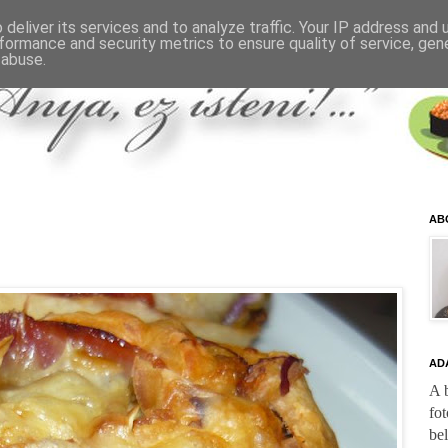
deliver its services and to analyze traffic. Your IP address and
formance and security metrics to ensure quality of service, ge
 abuse.
AB
AD
A b
fot
be