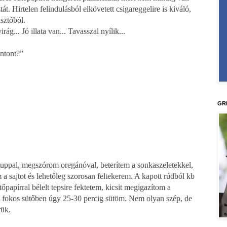
át. Hirtelen felindulásból elkövetett csigareggelire is kiváló,
sztóból.
irág... Jó illata van... Tavasszal nyílik...
intont?”
GR
huppal, megszórom oregánóval, beterítem a sonkaszeletekkel,
a sajtot és lehetőleg szorosan feltekerem. A kapott rúdból kb
őpapírral bélelt tepsire fektetem, kicsit megigazítom a
0 fokos sütőben úgy 25-30 percig sütöm. Nem olyan szép, de
tük.