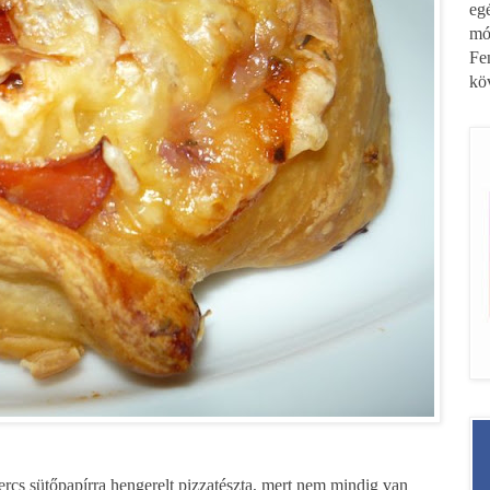
eg
mó
Fe
kö
ercs sütőpapírra hengerelt pizzatészta, mert nem mindig van