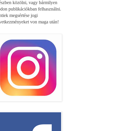
észben közölni, vagy bármilyen
don publikációkban felhasználni.
ntiek megsértése jogi
vetkezményeket von maga után!