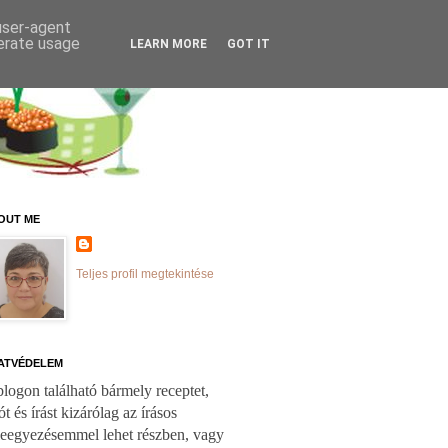
 user-agent
nerate usage
LEARN MORE
GOT IT
OUT ME
Teljes profil megtekintése
ATVÉDELEM
logon található bármely receptet,
ót és írást kizárólag az írásos
leegyezésemmel lehet részben, vagy