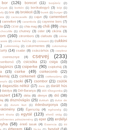
bor
(126)
borecet
(11)
borjúbríz
(2)
borókabogyó
(3)
júnyak
(1)
borkén
(1)
böjt
(1)
brokkoli
(13)
brie
(6)
ndy
(1)
burek
(1)
burger
(2)
camembert
cajun
(5)
ata
(1)
caciocavallo
(1)
)
cannelloni
(4)
cayenne bors
(7)
carambola
(1)
chili
(89)
la
(22)
chia mag
(6)
chips
CEWI
(1)
chutney
(3)
cider
(4)
cikória
(3)
chocoMe
(1)
trom
(160)
citrombors
(3)
clafoutis
(3)
crème
cukkini
cassis
(2)
crème fraîche
(1)
croissant
(1)
4)
cukormentes
(6)
cukkinivirág
(2)
cukorszirup
curry
(14)
csalán
(8)
császárhús
(3)
cseplesz
csevej
(233)
cseresznye
(4)
csicsóka
(21)
csiga
(10)
cseriborsó
(7)
csiperke
(90)
llagánizs
(13)
csipkeháj
(3)
csirke
(49)
ra
(15)
csirkecomb
(22)
rkemáj
(12)
csirkemell
(23)
csirkeszárny
(2)
csoki
(67)
csombor
(21)
csülök
keszív
(1)
)
dagasztás nélkül
(17)
darált hús
dara
(2)
)
datolya
(6)
Dél-Baranya
(6)
déli tőkegomba
(2)
sszert
(167)
dió
(38)
diéta
(6)
dinnye
(8)
disznóvágás
(25)
laj
(6)
dukkah
(2)
dulce de
édesburgonya
(10)
he
(1)
durum liszt
(1)
eskömény
(16)
Égerszög
(4)
egészség
(1)
egytál
(123)
tett tészta
(2)
ehető virág
(1)
erdélyi
eper
(20)
sztőmentes péksütemény
(2)
nyha
(58)
érlelő tasak
(4)
Essencia
(1)
éti
étterem
(44)
fagylalt
(14)
ga
(1)
fácán
(1)