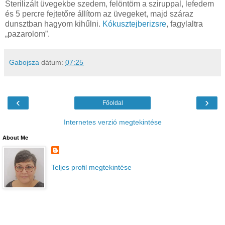
Sterilizált üvegekbe szedem, felöntöm a sziruppal, lefedem
és 5 percre fejtetőre állítom az üvegeket, majd száraz
dunsztban hagyom kihűlni.
Kókusztejberizsre
, fagylaltra
„pazarolom”.
Gabojsza
dátum:
07:25
‹
›
Főoldal
Internetes verzió megtekintése
About Me
Teljes profil megtekintése