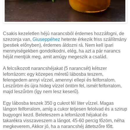
Csakis kezeletlen héjú narancsból érdemes hozzáfogni, de
szezonja van,
Giuseppéhez
hetente érkezik friss szállítmány
(pestiek előnyben), érdemes áldozni rá. Nem kell ipari
mennyiségekben gondolkodni, elég, ha azt a pár narancs
héját mentjük meg, amit amúgy megeszik a család.
A felcsíkozott narancshéjakat (5 narancsét) kétszer
leforrázom: egy közepes méretű lábosba teszem,
felengedem annyi vízzel, amennyi ellepi és felforralom.
Leszűröm és újra hideg vízzel öntöm fel, ismét felforralom,
majd leszűröm (így nem lesz keserű).
Egy lábosba teszek 350 g cukrot fél liter vízzel. Magas
lángon felforralom, amíg a cukor teljesen felolvad és a szirup
bugyogni kezd. Beleteszem a leforrázott héjakat és
takarékra visszaveszem a lángot. 45-60 percig főzöm, néha
megkeverem, Akkor jó, ha a narancshéj áttetszőre főtt.