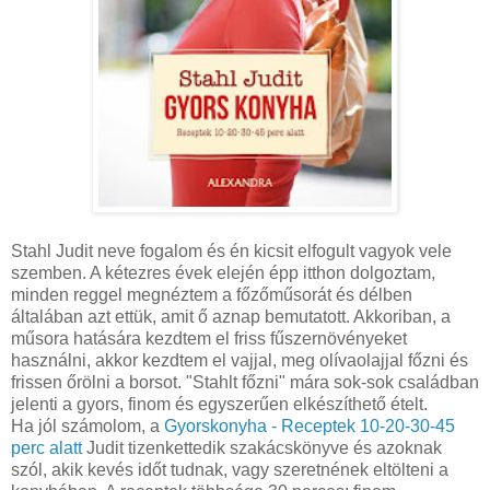
Stahl Judit neve fogalom és én kicsit elfogult vagyok vele
szemben. A kétezres évek elején épp itthon dolgoztam,
minden reggel megnéztem a főzőműsorát és délben
általában azt ettük, amit ő aznap bemutatott. Akkoriban, a
műsora hatására kezdtem el friss fűszernövényeket
használni, akkor kezdtem el vajjal, meg olívaolajjal főzni és
frissen őrölni a borsot. "Stahlt főzni" mára sok-sok családban
jelenti a gyors, finom és egyszerűen elkészíthető ételt.
Ha jól számolom, a
Gyorskonyha - Receptek 10-20-30-45
perc alatt
Judit tizenkettedik szakácskönyve és azoknak
szól, akik kevés időt tudnak, vagy szeretnének eltölteni a