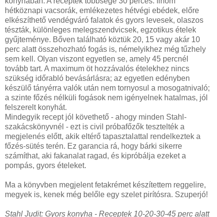
konyhában. A receptek többsége 30 perces: finom
hétköznapi vacsorák, emlékezetes hétvégi ebédek, előre
elkészíthető vendégváró falatok és gyors levesek, olaszos
tészták, különleges melegszendvicsek, egzotikus ételek
gyűjteménye. Bőven található köztük 20, 15 vagy akár 10
perc alatt összehozható fogás is, némelyikhez még tűzhely
sem kell. Olyan viszont egyetlen se, amely 45 percnél
tovább tart. A maximum öt hozzávalós ételekhez nincs
szükség időrabló bevásárlásra; az egyetlen edényben
készülő tányérra valók után nem tornyosul a mosogatnivaló;
a szinte főzés nélküli fogások nem igényelnek hatalmas, jól
felszerelt konyhát.
Mindegyik recept jól követhető - ahogy minden Stahl-
szakácskönyvnél - ezt is civil próbafőzők tesztelték a
megjelenés előtt, akik eltérő tapasztalattal rendelkeztek a
főzés-sütés terén. Ez garancia rá, hogy bárki sikerre
számíthat, aki fakanalat ragad, és kipróbálja ezeket a
pompás, gyors ételeket.
Ma a könyvben megjelent fetakrémet készítettem reggelire,
megyek is, kenek még belőle egy szelet pirítósra. Szuperjó!
Stahl Judit: Gyors konyha - Receptek 10-20-30-45 perc alatt