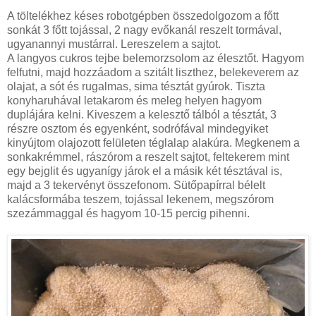
A töltelékhez késes robotgépben összedolgozom a főtt
sonkát 3 főtt tojással, 2 nagy evőkanál reszelt tormával,
ugyanannyi mustárral. Lereszelem a sajtot.
A langyos cukros tejbe belemorzsolom az élesztőt. Hagyom
felfutni, majd hozzáadom a szitált liszthez, belekeverem az
olajat, a sót és rugalmas, sima tésztát gyúrok. Tiszta
konyharuhával letakarom és meleg helyen hagyom
duplájára kelni. Kiveszem a kelesztő tálból a tésztát, 3
részre osztom és egyenként, sodrófával mindegyiket
kinyújtom olajozott felületen téglalap alakúra. Megkenem a
sonkakrémmel, rászórom a reszelt sajtot, feltekerem mint
egy bejglit és ugyanígy járok el a másik két tésztával is,
majd a 3 tekervényt összefonom. Sütőpapírral bélelt
kalácsformába teszem, tojással lekenem, megszórom
szezámmaggal és hagyom 10-15 percig pihenni.