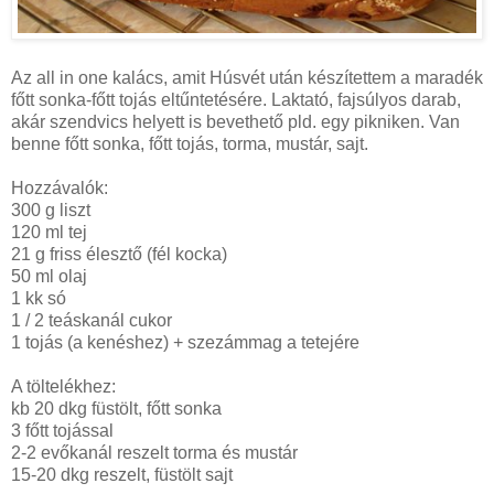
Az all in one kalács, amit Húsvét után készítettem a maradék
főtt sonka-főtt tojás eltűntetésére. Laktató, fajsúlyos darab,
akár szendvics helyett is bevethető pld. egy pikniken. Van
benne főtt sonka, főtt tojás, torma, mustár, sajt.
Hozzávalók:
300 g
liszt
120 ml tej
21 g friss élesztő (fél kocka)
50 ml olaj
1 kk só
1 / 2 teáskanál cukor
1 tojás (a kenéshez) + szezámmag a tetejére
A töltelékhez:
kb 20 dkg füstölt, főtt sonka
3 főtt tojással
2-2 evőkanál reszelt torma és mustár
15-20 dkg reszelt, füstölt sajt