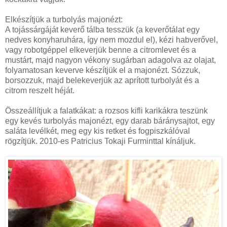
Elkészítjük a turbolyás majonézt:
A tojássárgáját keverő tálba tesszük (a keverőtálat egy
nedves konyharuhára, így nem mozdul el), kézi habverővel,
vagy robotgéppel elkeverjük benne a citromlevet és a
mustárt, majd nagyon vékony sugárban adagolva az olajat,
folyamatosan keverve készítjük el a majonézt. Sózzuk,
borsozzuk, majd belekeverjük az aprított turbolyát és a
citrom reszelt héját.
Összeállítjuk a falatkákat: a rozsos kifli karikákra teszünk
egy kevés turbolyás majonézt, egy darab báránysajtot, egy
saláta levélkét, meg egy kis retket és fogpiszkálóval
rögzítjük. 2010-es Patricius Tokaji Furminttal kínáljuk.