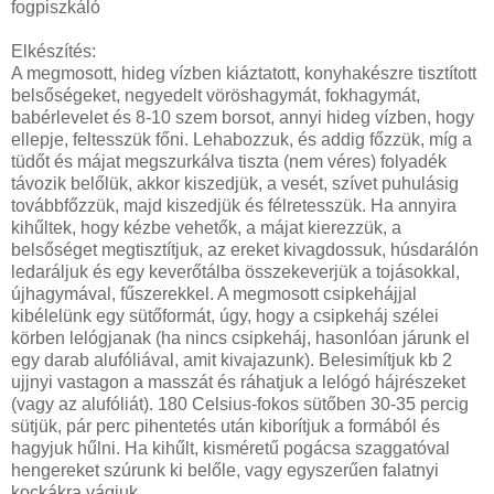
fogpiszkáló
Elkészítés:
A megmosott, hideg vízben kiáztatott, konyhakészre tisztított
belsőségeket, negyedelt vöröshagymát, fokhagymát,
babérlevelet és 8-10 szem borsot, annyi hideg vízben, hogy
ellepje, feltesszük főni. Lehabozzuk, és addig főzzük, míg a
tüdőt és májat megszurkálva tiszta (nem véres) folyadék
távozik belőlük, akkor kiszedjük, a vesét, szívet puhulásig
továbbfőzzük, majd kiszedjük és félretesszük. Ha annyira
kihűltek, hogy kézbe vehetők, a májat kierezzük, a
belsőséget megtisztítjuk, az ereket kivagdossuk, húsdarálón
ledaráljuk és egy keverőtálba összekeverjük a tojásokkal,
újhagymával, fűszerekkel. A megmosott csipkehájjal
kibélelünk egy sütőformát, úgy, hogy a csipkeháj szélei
körben lelógjanak (ha nincs csipkeháj, hasonlóan járunk el
egy darab alufóliával, amit kivajazunk). Belesimítjuk kb 2
ujjnyi vastagon a masszát és ráhatjuk a lelógó hájrészeket
(vagy az alufóliát). 180 Celsius-fokos sütőben 30-35 percig
sütjük, pár perc pihentetés után kiborítjuk a formából és
hagyjuk hűlni. Ha kihűlt, kisméretű pogácsa szaggatóval
hengereket szúrunk ki belőle, vagy egyszerűen falatnyi
kockákra vágjuk.