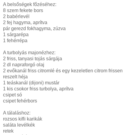
A belsőségek főzéséhez:
8 szem fekete bors
2 babérlevél
2 fej hagyma, aprítva
pár gerezd fokhagyma, zúzva
1 sárgarépa
1 fehérrépa
A turbolyás majonézhez:
2 friss, tanyasi tojás sárgája
2 dl
napraforgó olaj
2 evőkanál friss citromlé és egy kezeletlen citrom frissen
reszelt héja
1 teáskanál (dijoni) mustár
1 kis csokor friss turbolya, aprítva
csipet só
csipet fehérbors
A tálaláshoz:
rozsos kifli karikák
saláta levélkék
retek