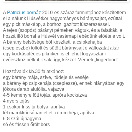
A
Patricius borház
2010-es száraz furmintjához készítettem
el a nálunk Húsvétkor hagyományos báránysajtot, ezúttal
egy picit másképp, a borhoz igazított fűszerezéssel.
A tejes (szopós) bárányt pénteken vágtuk, és a falatkák, a
hozzá illő borral a Húsvét vasárnapi ebédünk előétele volt.
A bárány belsőségeiből készített, a csipkehájba
(csepleszbe) töltött és sütött báránysajt e változatát akár
egy kockásplédes pikniken is el lehet fogyasztani
evőeszköz nélkül, csak úgy, kézzel. Vérbeli „fingerfood”.
Hozzávalók kb.30 falatkához:
egy bárány mája, szíve, tüdeje és veséje
a bárány ép csipkehája (cseplesze), ennek hiányában egy
jókora darab alufólia, vajazva
4-5 keményre főtt tojás, apróra kockázva
4 nyers tojás
1 csokor friss turbolya, aprítva
fél marokkói sóban eltett citrom héja, aprítva
6-8 szál újhagyma
só és frissen őrölt bors