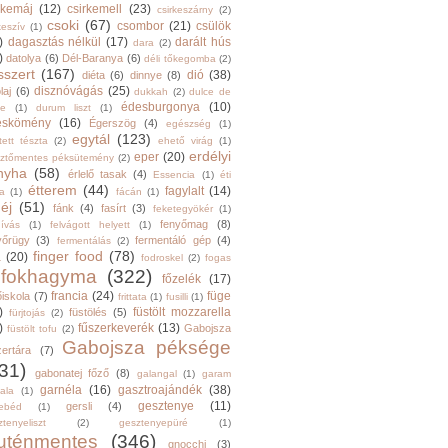
rkemáj
(12)
csirkemell
(23)
csirkeszárny
(2)
csoki
(67)
csombor
(21)
csülök
keszív
(1)
)
dagasztás nélkül
(17)
darált hús
dara
(2)
)
datolya
(6)
Dél-Baranya
(6)
déli tőkegomba
(2)
sszert
(167)
dió
(38)
diéta
(6)
dinnye
(8)
disznóvágás
(25)
laj
(6)
dukkah
(2)
dulce de
édesburgonya
(10)
he
(1)
durum liszt
(1)
eskömény
(16)
Égerszög
(4)
egészség
(1)
egytál
(123)
tett tészta
(2)
ehető virág
(1)
erdélyi
eper
(20)
sztőmentes péksütemény
(2)
nyha
(58)
érlelő tasak
(4)
Essencia
(1)
éti
étterem
(44)
fagylalt
(14)
ga
(1)
fácán
(1)
éj
(51)
fánk
(4)
fasírt
(3)
feketegyökér
(1)
fenyőmag
(8)
hívás
(1)
felvágott helyett
(1)
yőrügy
(3)
fermentáló gép
(4)
fermentálás
(2)
finger food
(78)
a
(20)
fodroskel
(2)
fogas
fokhagyma
(322)
főzelék
(17)
francia
(24)
füge
őiskola
(7)
frittata
(1)
fusilli
(1)
)
füstölt mozzarella
füstölés
(5)
fürjtojás
(2)
)
fűszerkeverék
(13)
Gabojsza
füstölt tofu
(2)
Gabojsza péksége
zertára
(7)
31)
gabonatej főző
(8)
galangal
(1)
garam
garnéla
(16)
gasztroajándék
(38)
ala
(1)
gesztenye
(11)
gersli
(4)
ebéd
(1)
tenyeliszt
(2)
gesztenyepüré
(1)
luténmentes
(346)
gnocchi
(3)