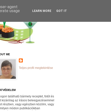
 user-agent
nerate usage
LEARN MORE
GOT IT
OUT ME
Teljes profil megtekintése
ATVÉDELEM
logon található bármely receptet, fotót és
st kizárólag az írásos beleegyezésemmel
et részben, vagy egészben közölni, vagy
milyen módon publikációkban