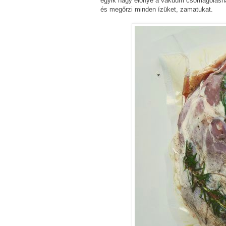
egyik nagy előnye a vákuum csomagolásnak
és megőrzi minden ízüket, zamatukat.