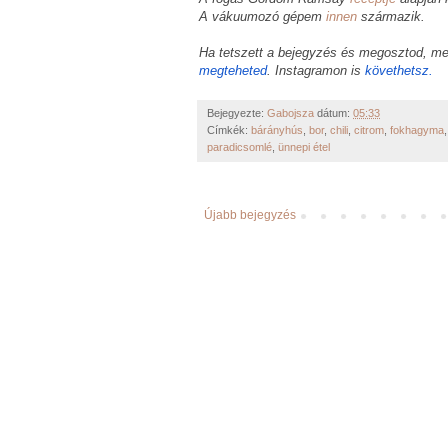
A vákuumozó gépem
innen
származik.
Ha tetszett a bejegyzés és megosztod, me
megteheted
. Instagramon is
követhetsz.
Bejegyezte:
Gabojsza
dátum:
05:33
Címkék:
bárányhús
,
bor
,
chili
,
citrom
,
fokhagyma
paradicsomlé
,
ünnepi étel
Újabb bejegyzés