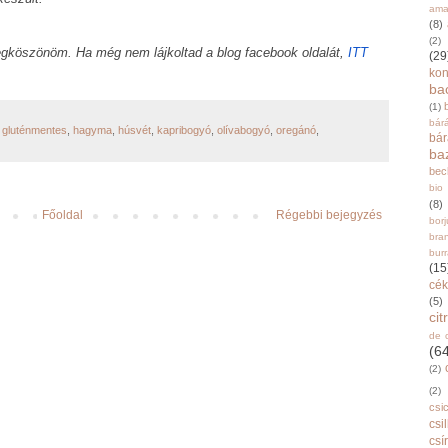
ama
(8)
(2)
gköszönöm. Ha még nem lájkoltad a blog facebook oldalát,
ITT
(29
ko
ba
(1)
bár
,
gluténmentes
,
hagyma
,
húsvét
,
kapribogyó
,
olívabogyó
,
oregánó
,
bá
ba
bec
bio
(8)
Főoldal
Régebbi bejegyzés
bor
bra
burr
(15
cék
(5)
ci
de 
(6
(2)
(2)
csi
csi
csí