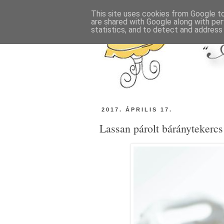
This site uses cookies from Google to 
are shared with Google along with per
statistics, and to detect and address
2017. ÁPRILIS 17.
Lassan párolt báránytekercs