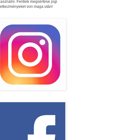
használni. Fentiek megsértése jogi
etkezményeket von maga után!