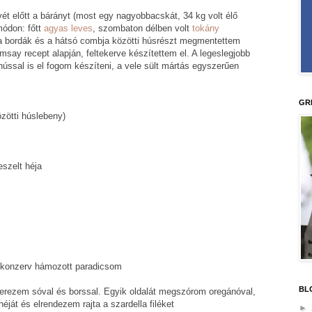
ét előtt a bárányt (most egy nagyobbacskát, 34 kg volt élő
módon: főtt
agyas leves
, szombaton délben volt
tokány
 bordák és a hátsó combja közötti húsrészt megmentettem
say recept alapján, feltekerve készítettem el. A legeslegjobb
hússal is el fogom készíteni, a vele sült mártás egyszerűen
GR
zötti húslebeny)
eszelt héja
y konzerv hámozott paradicsom
BL
zerezem sóval és borssal. Egyik oldalát megszórom oregánóval,
héját és elrendezem rajta a szardella filéket
►