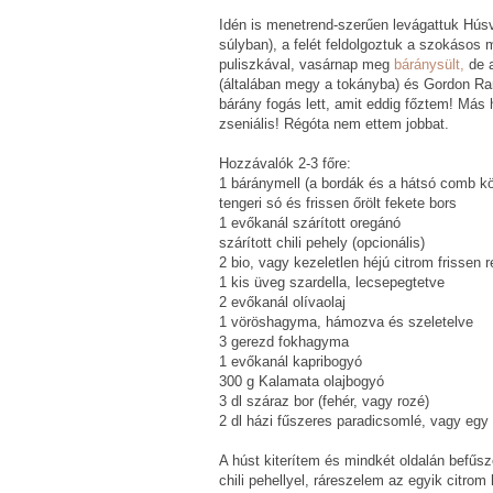
Idén is menetrend-szerűen levágattuk Húsv
súlyban), a felét feldolgoztuk a szokásos 
puliszkával, vasárnap meg
báránysült,
de a
(általában megy a tokányba) és Gordon Ram
bárány fogás lett, amit eddig főztem! Más 
zseniális! Régóta nem ettem jobbat.
Hozzávalók 2-3 főre:
1 báránymell (a bordák és a hátsó comb kö
tengeri só és frissen őrölt fekete bors
1 evőkanál szárított oregánó
szárított chili pehely (opcionális)
2 bio, vagy kezeletlen héjú citrom frissen r
1 kis üveg szardella, lecsepegtetve
2 evőkanál olívaolaj
1 vöröshagyma, hámozva és szeletelve
3 gerezd fokhagyma
1 evőkanál kapribogyó
300 g Kalamata olajbogyó
3 dl száraz bor (fehér, vagy rozé)
2 dl házi fűszeres paradicsomlé, vagy eg
A húst kiterítem és mindkét oldalán befűs
chili pehellyel, ráreszelem az egyik citrom 