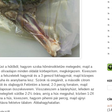
►
►
►
►
►
►
►
►
►
►
úst a hűtőből, hagyom szoba hőmérsékletűre melegedni, majd a
s olívaolajon minden oldalát körbepirítom, megkérgezem. Kiveszem
 a felszeletelt hagymát és a 3 gerezd fokhagymát, majd közepes
uha és aranybarna lesz. Szórok rá oregánót, a második citrom
KE
t és olajbogyót.Felöntöm a borral, 2-3 percig forralom, majd
alaposan összekeverem. Visszateszem a bárányhúst, lefedem az
melegített sütőbe 2-2½ órára, amíg a hús megpuhul, közben 1-2X
a a hús, kiveszem, hagyom pihenni pár percig, majd ujjnyi
CÍ
tásra fektetve tálalom. Abbahagyhatatlan.
acti
(1
készült.