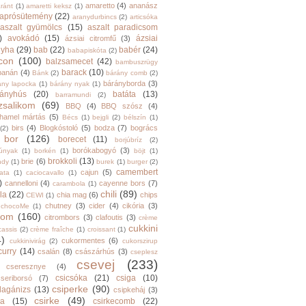
amaretto
(4)
ananász
ránt
(1)
amaretti keksz
(1)
aprósütemény
(22)
aranydurbincs
(2)
articsóka
aszalt gyümölcs
(15)
aszalt paradicsom
)
avokádó
(15)
ázsiai
ázsiai citromfű
(3)
nyha
(29)
bab
(22)
babér
(24)
babapiskóta
(2)
con
(100)
balzsamecet
(42)
bambuszrügy
barack
(10)
banán
(4)
Bánk
(2)
bárány comb
(2)
bárányborda
(3)
ány lapocka
(1)
bárány nyak
(1)
rányhús
(20)
batáta
(13)
barramundi
(2)
zsalikom
(69)
BBQ
(4)
BBQ szósz
(4)
hamel mártás
(5)
Bécs
(1)
bejgli
(2)
bélszín
(1)
birs
(4)
Blogkóstoló
(5)
bodza
(7)
bogrács
(2)
bor
(126)
borecet
(11)
borjúbríz
(2)
borókabogyó
(3)
júnyak
(1)
borkén
(1)
böjt
(1)
brokkoli
(13)
brie
(6)
ndy
(1)
burek
(1)
burger
(2)
camembert
cajun
(5)
ata
(1)
caciocavallo
(1)
)
cannelloni
(4)
cayenne bors
(7)
carambola
(1)
chili
(89)
la
(22)
chia mag
(6)
chips
CEWI
(1)
chutney
(3)
cider
(4)
cikória
(3)
chocoMe
(1)
trom
(160)
citrombors
(3)
clafoutis
(3)
crème
cukkini
cassis
(2)
crème fraîche
(1)
croissant
(1)
4)
cukormentes
(6)
cukkinivirág
(2)
cukorszirup
curry
(14)
csalán
(8)
császárhús
(3)
cseplesz
csevej
(233)
cseresznye
(4)
csicsóka
(21)
csiga
(10)
cseriborsó
(7)
csiperke
(90)
llagánizs
(13)
csipkeháj
(3)
csirke
(49)
ra
(15)
csirkecomb
(22)