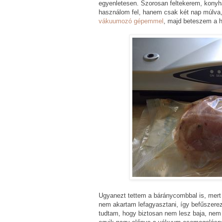
egyenletesen. Szorosan feltekerem, kony
használom fel, hanem csak két nap múlva,
vákuumozó gépemmel
, majd beteszem a h
Ugyanezt tettem a báránycombbal is, mert 
nem akartam lefagyasztani, így befűszer
tudtam, hogy biztosan nem lesz baja, nem i