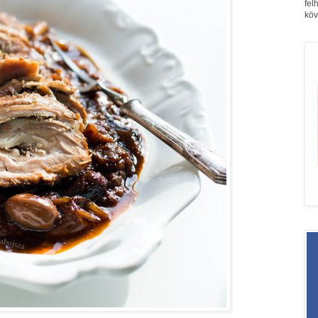
fel
köv