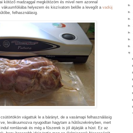
hai kötöző madzaggal megkötözöm és mivel nem azonnal
►
 vákuumfóliába helyezem és kiszívatom belőle a levegőt a
vadiúj
►
űtőbe, felhasználásig.
►
►
►
►
►
▼
csütörtökön vágattuk le a bárányt, de a vasárnapi felhasználásig
ezve, levákuumozva nyugodtan hagytam a hűtőszekrényben, mert
ndul romlásnak és még a fűszerek is jól átjárják a húst. Ez az