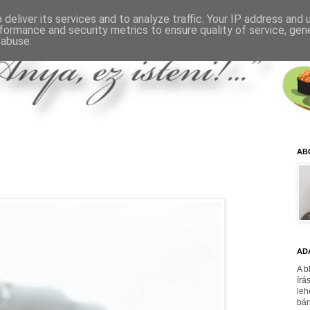
deliver its services and to analyze traffic. Your IP address and
formance and security metrics to ensure quality of service, ge
 abuse.
AB
AD
A b
írá
leh
bár