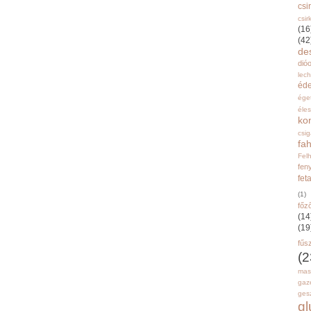
csi
csir
(16
(42
de
dióo
lec
éd
ége
éle
ko
csi
fah
Fel
fen
fet
(1)
főz
(14
(19
fűs
(2
mas
gaz
gesz
g