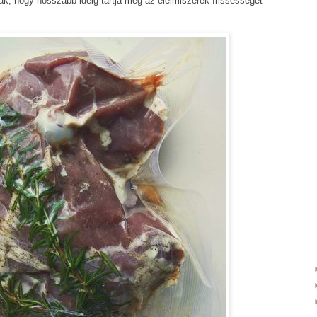
, hogy hosszabb ideig tartja meg az élelmiszerek frissességét