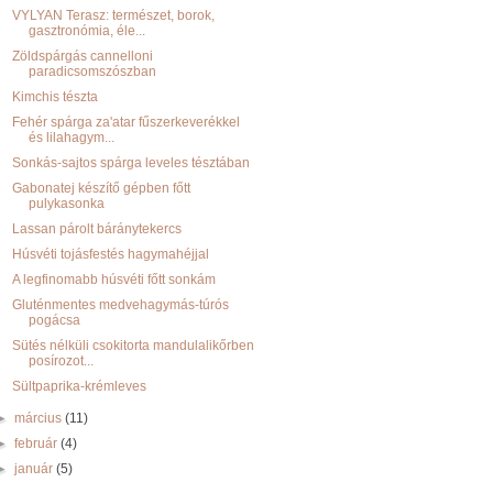
VYLYAN Terasz: természet, borok,
gasztronómia, éle...
Zöldspárgás cannelloni
paradicsomszószban
Kimchis tészta
Fehér spárga za'atar fűszerkeverékkel
és lilahagym...
Sonkás-sajtos spárga leveles tésztában
Gabonatej készítő gépben főtt
pulykasonka
Lassan párolt báránytekercs
Húsvéti tojásfestés hagymahéjjal
A legfinomabb húsvéti főtt sonkám
Gluténmentes medvehagymás-túrós
pogácsa
Sütés nélküli csokitorta mandulalikőrben
posírozot...
Sültpaprika-krémleves
►
március
(11)
►
február
(4)
►
január
(5)