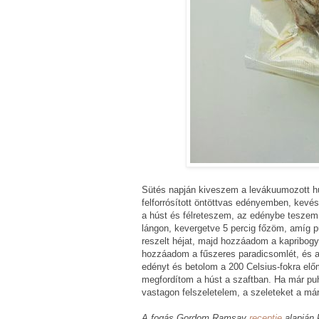
Sütés napján kiveszem a levákuumozott h
felforrósított öntöttvas edényemben, kevé
a húst és félreteszem, az edénybe teszem
lángon, kevergetve 5 percig főzöm, amíg p
reszelt héjat, majd hozzáadom a kapribogyó
hozzáadom a fűszeres paradicsomlét, és 
edényt és betolom a 200 Celsius-fokra elő
megfordítom a húst a szaftban. Ha már puh
vastagon felszeletelem, a szeleteket a már
A fogás Gordom Ramsay
receptje
alapján 