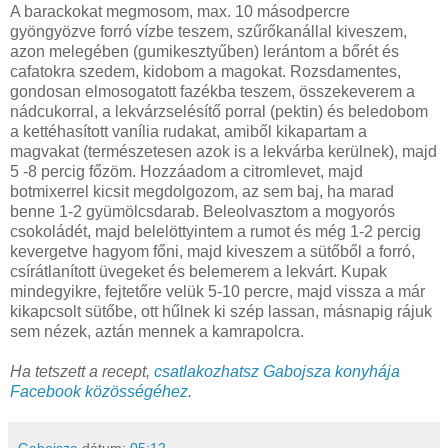
A barackokat megmosom, max. 10 másodpercre
gyöngyözve forró vízbe teszem, szűrőkanállal kiveszem,
azon melegében (gumikesztyűben) lerántom a bőrét és
cafatokra szedem, kidobom a magokat. Rozsdamentes,
gondosan elmosogatott fazékba teszem, összekeverem a
nádcukorral, a lekvárzselésítő porral (pektin) és beledobom
a kettéhasított vanília rudakat, amiből kikapartam a
magvakat (természetesen azok is a lekvárba kerülnek), majd
5 -8 percig főzöm. Hozzáadom a citromlevet, majd
botmixerrel kicsit megdolgozom, az sem baj, ha marad
benne 1-2 gyümölcsdarab. Beleolvasztom a mogyorós
csokoládét, majd belelöttyintem a rumot és még 1-2 percig
kevergetve hagyom főni, majd kiveszem a sütőből a forró,
csírátlanított üvegeket és belemerem a lekvárt. Kupak
mindegyikre, fejtetőre velük 5-10 percre, majd vissza a már
kikapcsolt sütőbe, ott hűlnek ki szép lassan, másnapig rájuk
sem nézek, aztán mennek a kamrapolcra.
Ha tetszett a recept,
csatlakozhatsz Gabojsza konyhája
Facebook közösségéhez
.
Gabojsza
dátum:
05:12