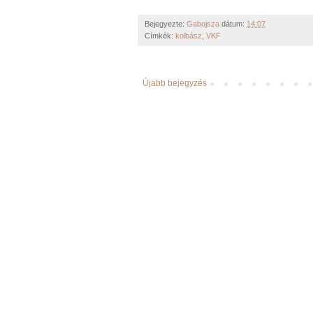
Bejegyezte:
Gabojsza
dátum:
14:07
Címkék:
kolbász
,
VKF
Újabb bejegyzés