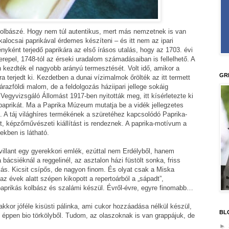
olbászé. Hogy nem túl autentikus, mert más nemzetnek is van
alocsai paprikával érdemes készíteni – és itt nem az ipari
yként terjedő paprikára az első írásos utalás, hogy az 1703. évi
repel, 1748-tól az érseki uradalom számadásaiban is fellelhető. A
kezdték el nagyobb arányú termesztését. Volt idő, amikor a
GR
ra terjedt ki. Kezdetben a dunai vízimalmok őrölték az itt termett
razföldi malom, de a feldolgozás háziipari jellege sokáig
 Vegyvizsgáló Állomást 1917-ben nyitották meg, itt kísérletezte ki
aprikát. Ma a Paprika Múzeum mutatja be a vidék jellegzetes
. A táj világhíres termékének a szüretéhez kapcsolódó Paprika-
 képzőművészeti kiállítást is rendeznek. A paprika-motívum a
ekben is látható.
villant egy gyerekkori emlék, ezúttal nem Erdélyből, hanem
ácsiéknál a reggelinél, az asztalon házi füstölt sonka, friss
ás. Kicsit csípős, de nagyon finom. És olyat csak a Miska
 az évek alatt szépen kikopott a repertoárból a „sápadt”,
paprikás kolbász és szalámi készül. Évről-évre, egyre finomabb…
kkor jóféle kisüsti pálinka, ami cukor hozzáadása nélkül készül,
BL
éppen bio törkölyből. Tudom, az olaszoknak is van grappájuk, de
►