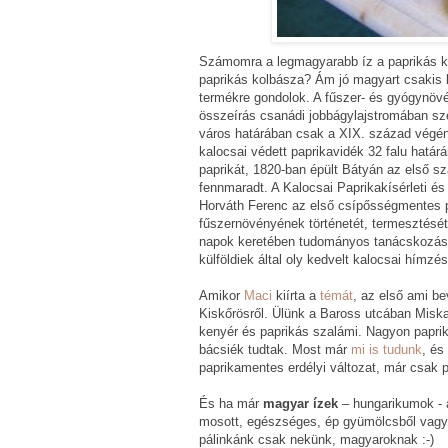
Számomra a legmagyarabb íz a paprikás k
paprikás kolbásza? Ám jó magyart csakis k
termékre gondolok. A fűszer- és gyógynövén
összeírás csanádi jobbágylajstromában sze
város határában csak a XIX. század végén 
kalocsai védett paprikavidék 32 falu határá
paprikát, 1820-ban épült Bátyán az első szá
fennmaradt. A Kalocsai Paprikakísérleti és
Horváth Ferenc az első csípősségmentes p
fűszernövényének történetét, termesztését
napok keretében tudományos tanácskozást,
külföldiek által oly kedvelt kalocsai hímzés
Amikor
Maci
kiírta a
témát
, az első ami be
Kiskőrösről. Ülünk a Baross utcában Miska b
kenyér és paprikás szalámi. Nagyon paprik
bácsiék tudtak. Most már
mi is tudunk
, és
paprikamentes erdélyi változat, már csak 
És ha már
magyar ízek
– hungarikumok - a
mosott, egészséges, ép gyümölcsből vagy 
pálinkánk csak nekünk, magyaroknak :-)