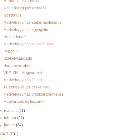
Maradékhasznosítás
A felelősség (kör)kérdése
Nosztalgia
Medvehagymás-sajtos hústekercs
Medvehagyma, a gyógyító
Ha bor lennék…
Medvehagymás kaszinótojás
Hyppolit
Székelykáposzta
Serpenyős ebéd
VKF! XIV - Magyar ízek
Medvehagymás frittata
Tejszínes-sajtos csirkemell
Medvehagymás brokkoli krémleves
Magyar ízek és fűszerek
►
március
(11)
►
február
(21)
►
január
(34)
2007
(131)