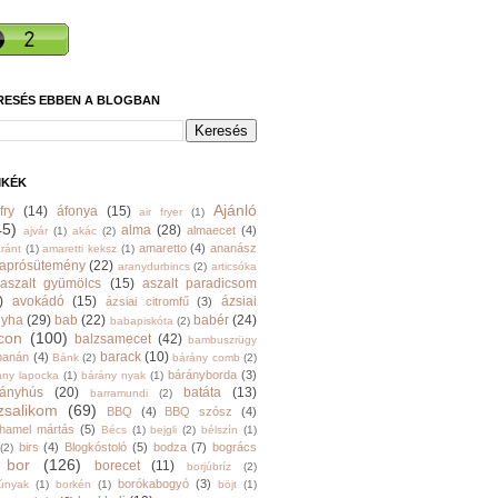
RESÉS EBBEN A BLOGBAN
MKÉK
Ajánló
fry
(14)
áfonya
(15)
air fryer
(1)
45)
alma
(28)
almaecet
(4)
ajvár
(1)
akác
(2)
amaretto
(4)
ananász
ránt
(1)
amaretti keksz
(1)
aprósütemény
(22)
aranydurbincs
(2)
articsóka
aszalt gyümölcs
(15)
aszalt paradicsom
)
avokádó
(15)
ázsiai
ázsiai citromfű
(3)
nyha
(29)
bab
(22)
babér
(24)
babapiskóta
(2)
con
(100)
balzsamecet
(42)
bambuszrügy
barack
(10)
banán
(4)
Bánk
(2)
bárány comb
(2)
bárányborda
(3)
ány lapocka
(1)
bárány nyak
(1)
rányhús
(20)
batáta
(13)
barramundi
(2)
zsalikom
(69)
BBQ
(4)
BBQ szósz
(4)
hamel mártás
(5)
Bécs
(1)
bejgli
(2)
bélszín
(1)
birs
(4)
Blogkóstoló
(5)
bodza
(7)
bogrács
(2)
bor
(126)
borecet
(11)
borjúbríz
(2)
borókabogyó
(3)
júnyak
(1)
borkén
(1)
böjt
(1)