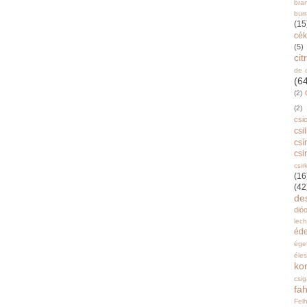
bra
burr
(15
cék
(5)
ci
de 
(6
(2)
(2)
csi
csi
csí
csi
csir
(16
(42
de
dióo
lec
éd
ége
éle
ko
csi
fah
Fel