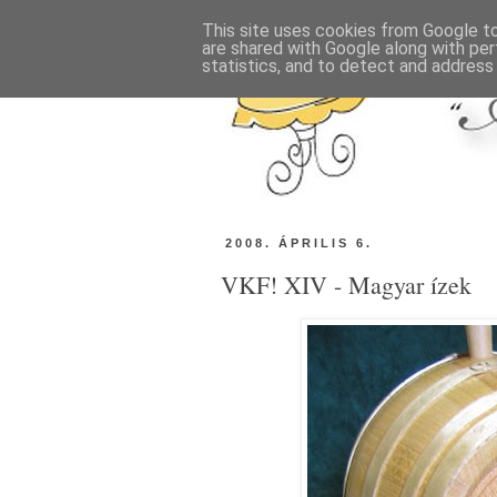
This site uses cookies from Google to 
are shared with Google along with per
statistics, and to detect and address
2008. ÁPRILIS 6.
VKF! XIV - Magyar ízek