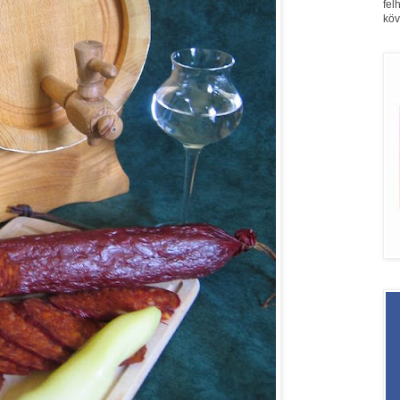
fel
köv