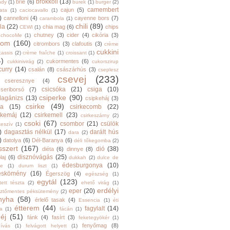
brokkoli
(13)
brie
(6)
ndy
(1)
burek
(1)
burger
(2)
camembert
cajun
(5)
ata
(1)
caciocavallo
(1)
)
cannelloni
(4)
cayenne bors
(7)
carambola
(1)
chili
(89)
la
(22)
chia mag
(6)
chips
CEWI
(1)
chutney
(3)
cider
(4)
cikória
(3)
chocoMe
(1)
trom
(160)
citrombors
(3)
clafoutis
(3)
crème
cukkini
cassis
(2)
crème fraîche
(1)
croissant
(1)
4)
cukormentes
(6)
cukkinivirág
(2)
cukorszirup
curry
(14)
csalán
(8)
császárhús
(3)
cseplesz
csevej
(233)
cseresznye
(4)
csicsóka
(21)
csiga
(10)
cseriborsó
(7)
csiperke
(90)
llagánizs
(13)
csipkeháj
(3)
csirke
(49)
ra
(15)
csirkecomb
(22)
rkemáj
(12)
csirkemell
(23)
csirkeszárny
(2)
csoki
(67)
csombor
(21)
csülök
keszív
(1)
)
dagasztás nélkül
(17)
darált hús
dara
(2)
)
datolya
(6)
Dél-Baranya
(6)
déli tőkegomba
(2)
sszert
(167)
dió
(38)
diéta
(6)
dinnye
(8)
disznóvágás
(25)
laj
(6)
dukkah
(2)
dulce de
édesburgonya
(10)
he
(1)
durum liszt
(1)
eskömény
(16)
Égerszög
(4)
egészség
(1)
egytál
(123)
tett tészta
(2)
ehető virág
(1)
erdélyi
eper
(20)
sztőmentes péksütemény
(2)
nyha
(58)
érlelő tasak
(4)
Essencia
(1)
éti
étterem
(44)
fagylalt
(14)
ga
(1)
fácán
(1)
éj
(51)
fánk
(4)
fasírt
(3)
feketegyökér
(1)
fenyőmag
(8)
hívás
(1)
felvágott helyett
(1)