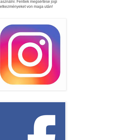
használni. Fentiek megsértése jogi
etkezményeket von maga után!