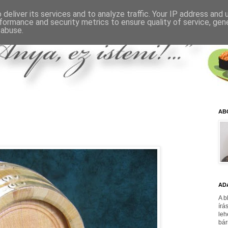
deliver its services and to analyze traffic. Your IP address and
formance and security metrics to ensure quality of service, ge
 abuse.
AB
AD
A b
írá
leh
bár