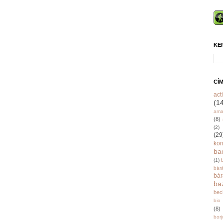
KE
CÍ
acti
(1
ama
(8)
(2)
(29
ko
ba
(1)
bár
bá
ba
bec
bio
(8)
bor