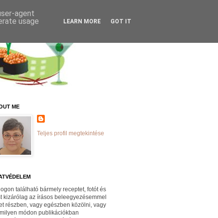
 user-agent
nerate usage
LEARN MORE
GOT IT
OUT ME
Teljes profil megtekintése
ATVÉDELEM
logon található bármely receptet, fotót és
st kizárólag az írásos beleegyezésemmel
et részben, vagy egészben közölni, vagy
milyen módon publikációkban