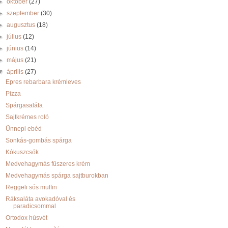
►
október
(27)
►
szeptember
(30)
►
augusztus
(18)
►
július
(12)
►
június
(14)
►
május
(21)
▼
április
(27)
Epres rebarbara krémleves
Pizza
Spárgasaláta
Sajtkrémes roló
Ünnepi ebéd
Sonkás-gombás spárga
Kókuszcsók
Medvehagymás fűszeres krém
Medvehagymás spárga sajtburokban
Reggeli sós muffin
Ráksaláta avokadóval és
paradicsommal
Ortodox húsvét