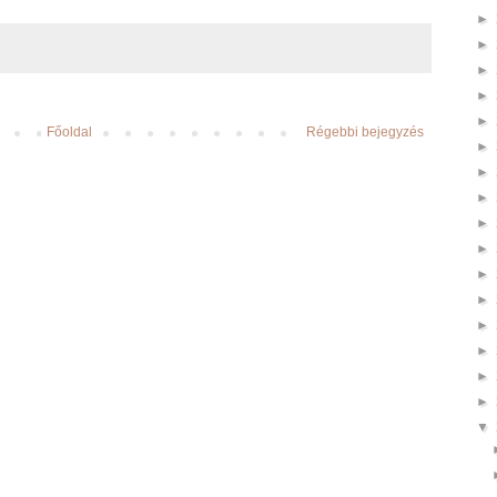
►
►
►
►
►
Főoldal
Régebbi bejegyzés
►
►
►
►
►
►
►
►
►
►
►
▼