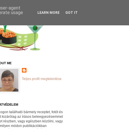
 user-agent
nerate usage
LEARN MORE
GOT IT
OUT ME
Teljes profil megtekintése
ATVÉDELEM
logon található bármely receptet, fotót és
st kizárólag az írásos beleegyezésemmel
et részben, vagy egészben közölni, vagy
milyen módon publikációkban