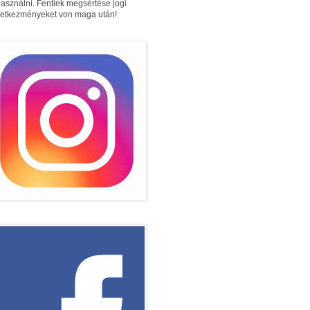
használni. Fentiek megsértése jogi
etkezményeket von maga után!