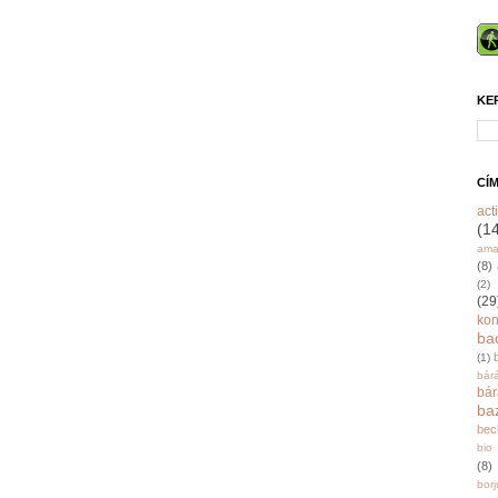
KE
CÍ
acti
(1
ama
(8)
(2)
(29
ko
ba
(1)
bár
bá
ba
bec
bio
(8)
bor