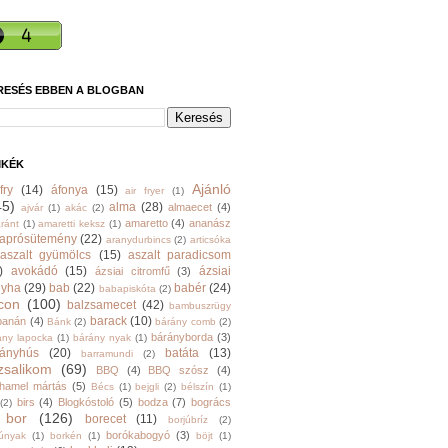
RESÉS EBBEN A BLOGBAN
MKÉK
Ajánló
fry
(14)
áfonya
(15)
air fryer
(1)
45)
alma
(28)
almaecet
(4)
ajvár
(1)
akác
(2)
amaretto
(4)
ananász
ránt
(1)
amaretti keksz
(1)
aprósütemény
(22)
aranydurbincs
(2)
articsóka
aszalt gyümölcs
(15)
aszalt paradicsom
)
avokádó
(15)
ázsiai
ázsiai citromfű
(3)
nyha
(29)
bab
(22)
babér
(24)
babapiskóta
(2)
con
(100)
balzsamecet
(42)
bambuszrügy
barack
(10)
banán
(4)
Bánk
(2)
bárány comb
(2)
bárányborda
(3)
ány lapocka
(1)
bárány nyak
(1)
rányhús
(20)
batáta
(13)
barramundi
(2)
zsalikom
(69)
BBQ
(4)
BBQ szósz
(4)
hamel mártás
(5)
Bécs
(1)
bejgli
(2)
bélszín
(1)
birs
(4)
Blogkóstoló
(5)
bodza
(7)
bogrács
(2)
bor
(126)
borecet
(11)
borjúbríz
(2)
borókabogyó
(3)
júnyak
(1)
borkén
(1)
böjt
(1)