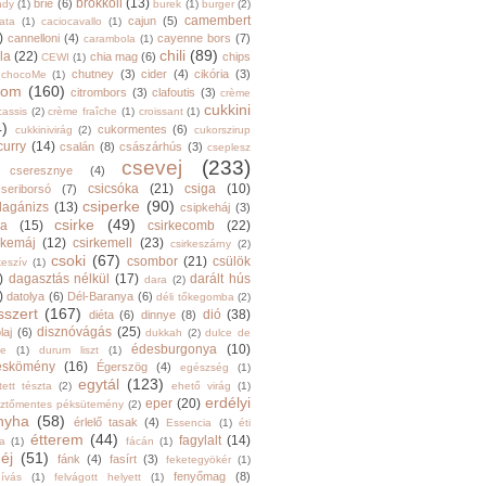
brokkoli
(13)
brie
(6)
ndy
(1)
burek
(1)
burger
(2)
camembert
cajun
(5)
ata
(1)
caciocavallo
(1)
)
cannelloni
(4)
cayenne bors
(7)
carambola
(1)
chili
(89)
la
(22)
chia mag
(6)
chips
CEWI
(1)
chutney
(3)
cider
(4)
cikória
(3)
chocoMe
(1)
trom
(160)
citrombors
(3)
clafoutis
(3)
crème
cukkini
cassis
(2)
crème fraîche
(1)
croissant
(1)
4)
cukormentes
(6)
cukkinivirág
(2)
cukorszirup
curry
(14)
csalán
(8)
császárhús
(3)
cseplesz
csevej
(233)
cseresznye
(4)
csicsóka
(21)
csiga
(10)
cseriborsó
(7)
csiperke
(90)
llagánizs
(13)
csipkeháj
(3)
csirke
(49)
ra
(15)
csirkecomb
(22)
rkemáj
(12)
csirkemell
(23)
csirkeszárny
(2)
csoki
(67)
csombor
(21)
csülök
keszív
(1)
)
dagasztás nélkül
(17)
darált hús
dara
(2)
)
datolya
(6)
Dél-Baranya
(6)
déli tőkegomba
(2)
sszert
(167)
dió
(38)
diéta
(6)
dinnye
(8)
disznóvágás
(25)
laj
(6)
dukkah
(2)
dulce de
édesburgonya
(10)
he
(1)
durum liszt
(1)
eskömény
(16)
Égerszög
(4)
egészség
(1)
egytál
(123)
tett tészta
(2)
ehető virág
(1)
erdélyi
eper
(20)
sztőmentes péksütemény
(2)
nyha
(58)
érlelő tasak
(4)
Essencia
(1)
éti
étterem
(44)
fagylalt
(14)
ga
(1)
fácán
(1)
éj
(51)
fánk
(4)
fasírt
(3)
feketegyökér
(1)
fenyőmag
(8)
hívás
(1)
felvágott helyett
(1)