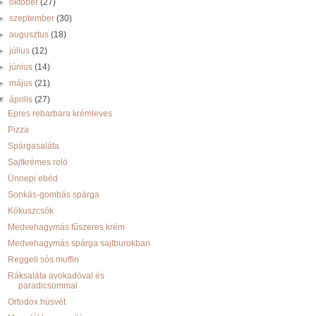
►
október
(27)
►
szeptember
(30)
►
augusztus
(18)
►
július
(12)
►
június
(14)
►
május
(21)
▼
április
(27)
Epres rebarbara krémleves
Pizza
Spárgasaláta
Sajtkrémes roló
Ünnepi ebéd
Sonkás-gombás spárga
Kókuszcsók
Medvehagymás fűszeres krém
Medvehagymás spárga sajtburokban
Reggeli sós muffin
Ráksaláta avokadóval és
paradicsommal
Ortodox húsvét