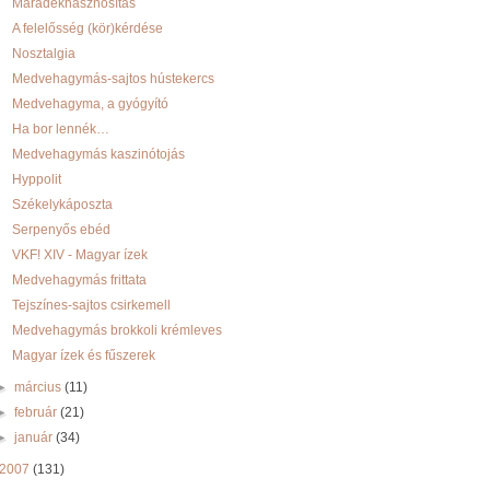
Maradékhasznosítás
A felelősség (kör)kérdése
Nosztalgia
Medvehagymás-sajtos hústekercs
Medvehagyma, a gyógyító
Ha bor lennék…
Medvehagymás kaszinótojás
Hyppolit
Székelykáposzta
Serpenyős ebéd
VKF! XIV - Magyar ízek
Medvehagymás frittata
Tejszínes-sajtos csirkemell
Medvehagymás brokkoli krémleves
Magyar ízek és fűszerek
►
március
(11)
►
február
(21)
►
január
(34)
2007
(131)