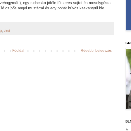
agymát!), egy rudacska jóféle fűszeres sajtot és mosolygósra
Jó csípős angol mustárral és egy pohár hűvös kaskantyúi bio
jt
,
virsli
GR
Főoldal
Régebbi bejegyzés
BL
►