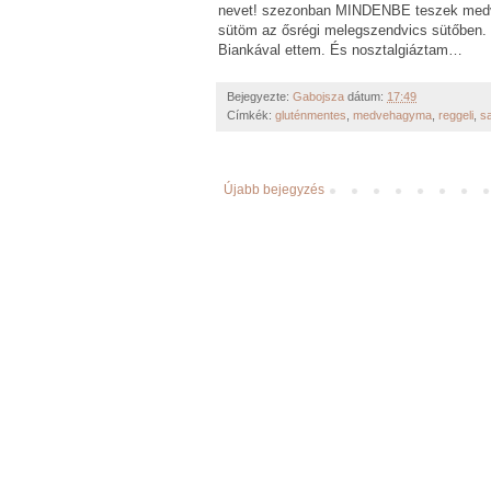
nevet! szezonban MINDENBE teszek medveh
sütöm az ősrégi melegszendvics sütőben. 
Biankával ettem. És nosztalgiáztam…
Bejegyezte:
Gabojsza
dátum:
17:49
Címkék:
gluténmentes
,
medvehagyma
,
reggeli
,
sa
Újabb bejegyzés