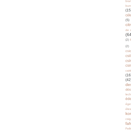
bra
burr
(15
cék
(5)
ci
de 
(6
(2)
(2)
csi
csi
csí
csi
csir
(16
(42
de
dióo
lec
éd
ége
éle
ko
csi
fah
Fel