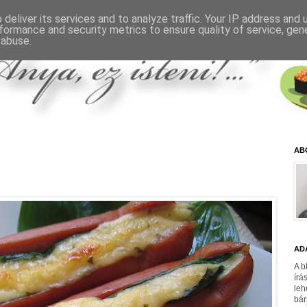
deliver its services and to analyze traffic. Your IP address and
formance and security metrics to ensure quality of service, ge
 abuse.
AB
AD
A b
írá
leh
bár