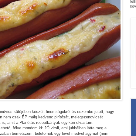
fel
köv
dvics sütőjében készült finomságokról és eszembe jutott, hogy
n nem csak ÉP máig kedvenc pirítósát, melegszendvicsét
it is, amit a Planétás receptkártyák egyikén olvastam.
 ehető, félve mondom ki: JÓ virsli, ami juhbélben látta meg a
 hosszában bemetszem, beletömök egy levél medvehagymát (nem