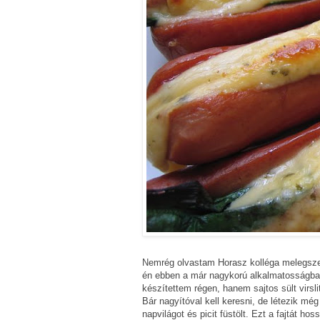
Nemrég olvastam Horasz kolléga melegszen
én ebben a már nagykorú alkalmatosságba
készítettem régen, hanem sajtos sült virsl
Bár nagyítóval kell keresni, de létezik még
napvilágot és picit füstölt. Ezt a fajtát