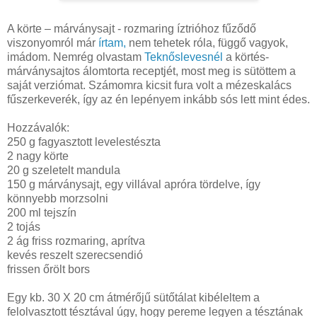
A körte – márványsajt - rozmaring íztrióhoz fűződő
viszonyomról már
írtam,
nem tehetek róla, függő vagyok,
imádom. Nemrég olvastam
Teknőslevesnél
a körtés-
márványsajtos álomtorta receptjét, most meg is sütöttem a
saját verziómat. Számomra kicsit fura volt a mézeskalács
fűszerkeverék, így az én lepényem inkább sós lett mint édes.
Hozzávalók:
250 g fagyasztott levelestészta
2 nagy körte
20 g
szeletelt mandula
150 g márványsajt, egy villával apróra tördelve, így
könnyebb morzsolni
200 ml tejszín
2 tojás
2 ág friss rozmaring, aprítva
kevés reszelt szerecsendió
frissen őrölt bors
Egy kb. 30 X
20 cm
átmérőjű sütőtálat kibéleltem a
felolvasztott tésztával úgy, hogy pereme legyen a tésztának