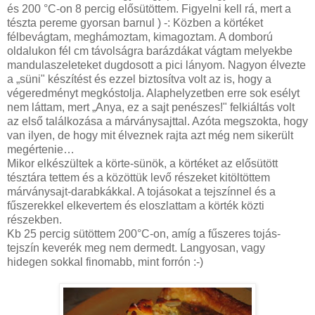
és 200 °C-on 8 percig elősütöttem. Figyelni kell rá, mert a
tészta pereme gyorsan barnul ) -: Közben a körtéket
félbevágtam, meghámoztam, kimagoztam. A domború
oldalukon fél cm távolságra barázdákat vágtam melyekbe
mandulaszeleteket dugdosott a pici lányom. Nagyon élvezte
a „süni" készítést és ezzel biztosítva volt az is, hogy a
végeredményt megkóstolja. Alaphelyzetben erre sok esélyt
nem láttam, mert „Anya, ez a sajt penészes!" felkiáltás volt
az első találkozása a márványsajttal. Azóta megszokta, hogy
van ilyen, de hogy mit élveznek rajta azt még nem sikerült
megértenie…
Mikor elkészültek a körte-sünök, a körtéket az elősütött
tésztára tettem és a közöttük levő részeket kitöltöttem
márványsajt-darabkákkal. A tojásokat a tejszínnel és a
fűszerekkel elkevertem és eloszlattam a körték közti
részekben.
Kb 25 percig sütöttem 200°C-on, amíg a fűszeres tojás-
tejszín keverék meg nem dermedt. Langyosan, vagy
hidegen sokkal finomabb, mint forrón :-)