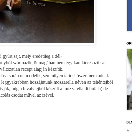
GR
 gyúrt sajt, mely eredetileg a dél-
ányból származik, önmagában nem egy karakteres ízű sajt.
változatlan recept alapján készítik,
yártása során nem érlelik, semmilyen tartósítószert nem adnak
on leggyakrabban hozzájutunk mozzarella néven az tehéntejből
hívják, míg a bivalytejből készült a mozzarella di bufala) de
ácolás csodát művel az ízével.
BL
►