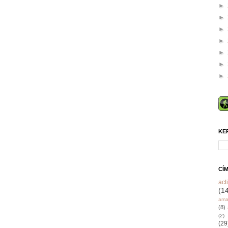
►
►
►
►
►
►
►
KE
CÍ
acti
(1
ama
(8)
(2)
(29