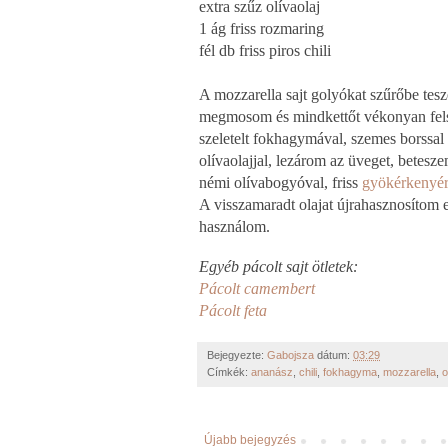
extra szűz olívaolaj
1 ág friss rozmaring
fél db friss piros chili
A mozzarella sajt golyókat szűrőbe tes
megmosom és mindkettőt vékonyan felsze
szeletelt fokhagymával, szemes borssal
olívaolajjal, lezárom az üveget, betesz
némi olívabogyóval, friss
gyökérkenyér
A visszamaradt olajat újrahasznosítom 
használom.
Egyéb pácolt sajt ötletek:
Pácolt camembert
Pácolt feta
Bejegyezte:
Gabojsza
dátum:
03:29
Címkék:
ananász
,
chili
,
fokhagyma
,
mozzarella
,
o
Újabb bejegyzés