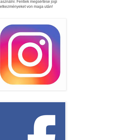
használni. Fentiek megsértése jogi
etkezményeket von maga után!