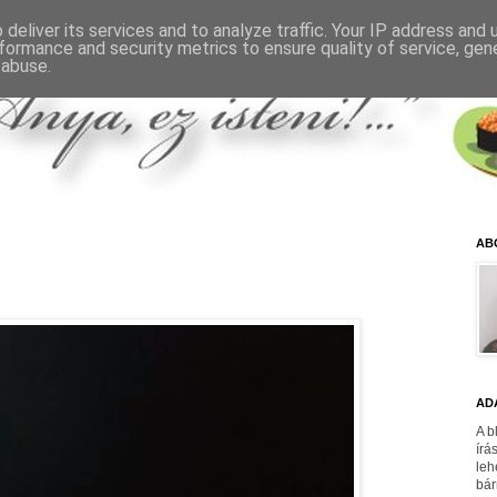
deliver its services and to analyze traffic. Your IP address and
formance and security metrics to ensure quality of service, ge
 abuse.
AB
AD
A b
írá
leh
bár