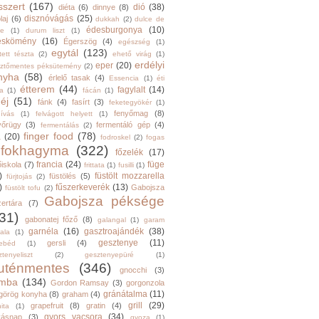
sszert
(167)
dió
(38)
diéta
(6)
dinnye
(8)
disznóvágás
(25)
laj
(6)
dukkah
(2)
dulce de
édesburgonya
(10)
he
(1)
durum liszt
(1)
eskömény
(16)
Égerszög
(4)
egészség
(1)
egytál
(123)
tett tészta
(2)
ehető virág
(1)
erdélyi
eper
(20)
sztőmentes péksütemény
(2)
nyha
(58)
érlelő tasak
(4)
Essencia
(1)
éti
étterem
(44)
fagylalt
(14)
ga
(1)
fácán
(1)
éj
(51)
fánk
(4)
fasírt
(3)
feketegyökér
(1)
fenyőmag
(8)
hívás
(1)
felvágott helyett
(1)
yőrügy
(3)
fermentáló gép
(4)
fermentálás
(2)
finger food
(78)
a
(20)
fodroskel
(2)
fogas
fokhagyma
(322)
főzelék
(17)
francia
(24)
füge
őiskola
(7)
frittata
(1)
fusilli
(1)
)
füstölt mozzarella
füstölés
(5)
fürjtojás
(2)
)
fűszerkeverék
(13)
Gabojsza
füstölt tofu
(2)
Gabojsza péksége
zertára
(7)
31)
gabonatej főző
(8)
galangal
(1)
garam
garnéla
(16)
gasztroajándék
(38)
ala
(1)
gesztenye
(11)
gersli
(4)
ebéd
(1)
tenyeliszt
(2)
gesztenyepüré
(1)
luténmentes
(346)
gnocchi
(3)
mba
(134)
Gordon Ramsay
(3)
gorgonzola
gránátalma
(11)
görög konyha
(8)
graham
(4)
grill
(29)
grapefruit
(8)
gratin
(4)
ita
(1)
gyors vacsora
(34)
yásnap
(3)
gyoza
(1)