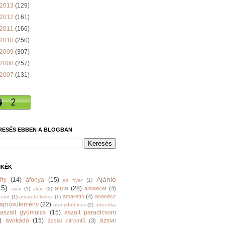
2013
(129)
2012
(161)
2011
(166)
2010
(250)
2009
(307)
2008
(257)
2007
(131)
RESÉS EBBEN A BLOGBAN
MKÉK
Ajánló
fry
(14)
áfonya
(15)
air fryer
(1)
45)
alma
(28)
almaecet
(4)
ajvár
(1)
akác
(2)
amaretto
(4)
ananász
ránt
(1)
amaretti keksz
(1)
aprósütemény
(22)
aranydurbincs
(2)
articsóka
aszalt gyümölcs
(15)
aszalt paradicsom
)
avokádó
(15)
ázsiai
ázsiai citromfű
(3)