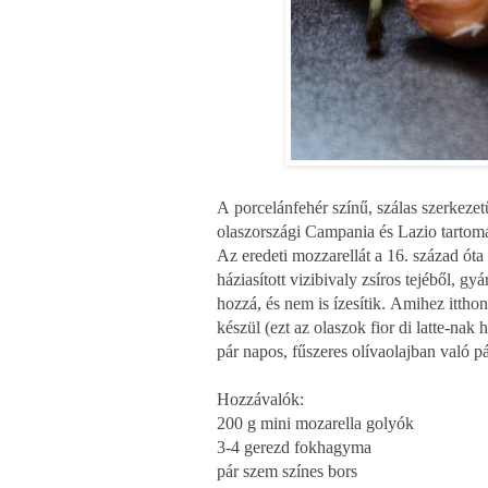
A porcelánfehér színű, szálas szerkezetű
olaszországi Campania és Lazio tartom
Az eredeti mozzarellát a 16. század óta 
háziasított vizibivaly zsíros tejéből, g
hozzá, és nem is ízesítik. Amihez itth
készül (ezt az olaszok fior di latte-nak 
pár napos, fűszeres olívaolajban való p
Hozzávalók:
200 g mini mozarella golyók
3-4 gerezd fokhagyma
pár szem színes bors