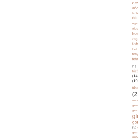
de
dióo
lec
éd
ége
éle
ko
csi
fah
Fel
fen
fet
(1)
főz
(14
(19
fűs
(2
mas
gaz
gesz
g
go
(5)
gran
gul