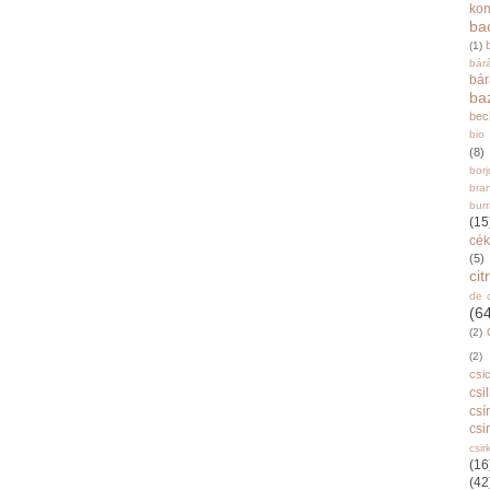
ko
ba
(1)
bár
bá
ba
bec
bio
(8)
bor
bra
burr
(15
cék
(5)
ci
de 
(6
(2)
(2)
csi
csi
csí
csi
csir
(16
(42