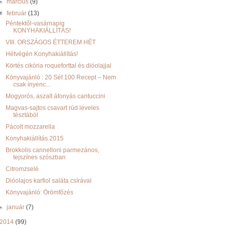
►
március
(9)
▼
február
(13)
Péntektől-vasárnapig
KONYHAKIÁLLÍTÁS!
VIII. ORSZÁGOS ÉTTEREM HÉT
Hétvégén Konyhakiállítás!
Körtés cikória roqueforttal és dióolajjal
Könyvajánló : 20 Séf 100 Recept – Nem
csak ínyenc...
Mogyorós, aszalt áfonyás cantuccini
Magvas-sajtos csavart rúd leveles
tésztából
Pácolt mozzarella
Konyhakiállítás 2015
Brokkolis cannelloni parmezános,
tejszínes szószban
Citromzselé
Dióolajos karfiol saláta csírával
Könyvajánló: Örömfőzés
►
január
(7)
2014
(99)