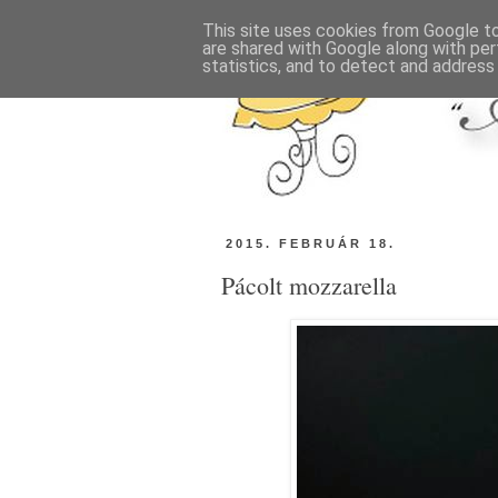
This site uses cookies from Google to 
are shared with Google along with per
statistics, and to detect and address
2015. FEBRUÁR 18.
Pácolt mozzarella