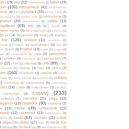
nyha
(29)
bab
(22)
babér
(24)
babapiskóta
(2)
con
(100)
balzsamecet
(42)
bambuszrügy
barack
(10)
banán
(4)
Bánk
(2)
bárány comb
(2)
bárányborda
(3)
ány lapocka
(1)
bárány nyak
(1)
rányhús
(20)
batáta
(13)
barramundi
(2)
zsalikom
(69)
BBQ
(4)
BBQ szósz
(4)
hamel mártás
(5)
Bécs
(1)
bejgli
(2)
bélszín
(1)
birs
(4)
Blogkóstoló
(5)
bodza
(7)
bogrács
(2)
bor
(126)
borecet
(11)
borjúbríz
(2)
borókabogyó
(3)
júnyak
(1)
borkén
(1)
böjt
(1)
brokkoli
(13)
brie
(6)
ndy
(1)
burek
(1)
burger
(2)
camembert
cajun
(5)
ata
(1)
caciocavallo
(1)
)
cannelloni
(4)
cayenne bors
(7)
carambola
(1)
chili
(89)
la
(22)
chia mag
(6)
chips
CEWI
(1)
chutney
(3)
cider
(4)
cikória
(3)
chocoMe
(1)
trom
(160)
citrombors
(3)
clafoutis
(3)
crème
cukkini
cassis
(2)
crème fraîche
(1)
croissant
(1)
4)
cukormentes
(6)
cukkinivirág
(2)
cukorszirup
curry
(14)
csalán
(8)
császárhús
(3)
cseplesz
csevej
(233)
cseresznye
(4)
csicsóka
(21)
csiga
(10)
cseriborsó
(7)
csiperke
(90)
llagánizs
(13)
csipkeháj
(3)
csirke
(49)
ra
(15)
csirkecomb
(22)
rkemáj
(12)
csirkemell
(23)
csirkeszárny
(2)
csoki
(67)
csombor
(21)
csülök
keszív
(1)
)
dagasztás nélkül
(17)
darált hús
dara
(2)
)
datolya
(6)
Dél-Baranya
(6)
déli tőkegomba
(2)