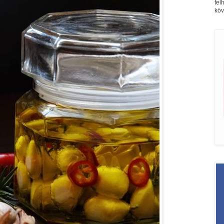
fel
köv