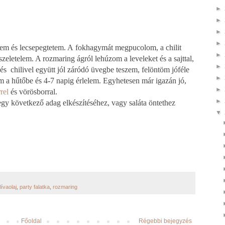
►
►
►
►
zem és lecsepegtetem. A
fokhagymát megpucolom, a chilit
►
letelem. A rozmaring ágról lehúzom a leveleket és a sajttal,
►
 és chilivel együtt jól záródó üvegbe teszem,
felöntöm jóféle
►
em a hűtőbe és 4-7 napig érlelem. Egyhetesen már igazán jó,
►
rel
és vörösborral.
►
egy következő adag elkészítéséhez, vagy saláta öntethez
▼
lívaolaj
,
party falatka
,
rozmaring
Főoldal
Régebbi bejegyzés