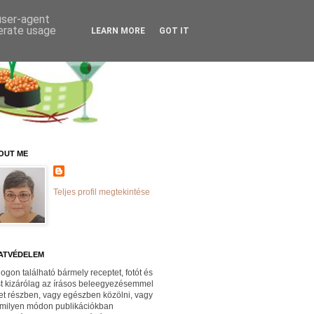
 user-agent
nerate usage
LEARN MORE
GOT IT
OUT ME
Teljes profil megtekintése
ATVÉDELEM
logon található bármely receptet, fotót és
st kizárólag az írásos beleegyezésemmel
et részben, vagy egészben közölni, vagy
milyen módon publikációkban