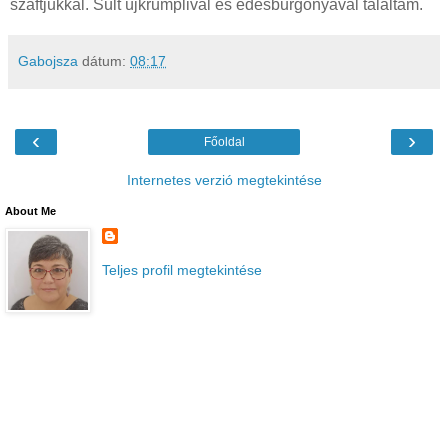
szaftjukkal. Sült újkrumplival és édesburgonyával tálaltam.
Gabojsza
dátum:
08:17
‹
›
Főoldal
Internetes verzió megtekintése
About Me
Teljes profil megtekintése