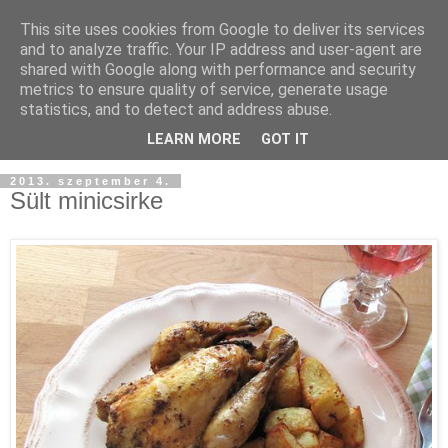
This site uses cookies from Google to deliver its services
and to analyze traffic. Your IP address and user-agent are
shared with Google along with performance and security
metrics to ensure quality of service, generate usage
statistics, and to detect and address abuse.
LEARN MORE
GOT IT
2013. szeptember 4.
Sült minicsirke