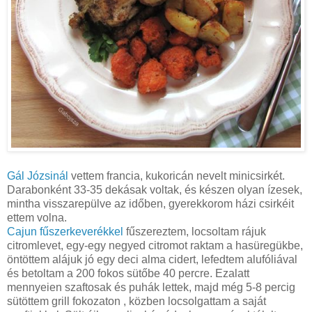
Gál Józsinál
vettem francia, kukoricán nevelt minicsirkét.
Darabonként 33-35 dekásak voltak, és készen olyan ízesek,
mintha visszarepülve az időben, gyerekkorom házi csirkéit
ettem volna.
Cajun fűszerkeverékkel
fűszereztem, locsoltam rájuk
citromlevet, egy-egy negyed citromot raktam a hasüregükbe,
öntöttem alájuk jó egy deci alma cidert, lefedtem alufóliával
és betoltam a 200 fokos sütőbe 40 percre. Ezalatt
mennyeien szaftosak és puhák lettek, majd még 5-8 percig
sütöttem grill fokozaton , közben locsolgattam a saját