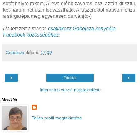
sötét helyre rakom. A leve előbb zavaros lesz, aztán kitisztul,
két-három hét után fogyasztható. A fűszerektől nagyon jó ízű,
a sárgarépa meg egyenesen durvánjó:-)
Ha tetszett a recept,
csatlakozz Gabojsza konyhája
Facebook közösségéhez
.
Gabojsza
dátum:
17:09
‹
›
Főoldal
Internetes verzió megtekintése
About Me
Teljes profil megtekintése