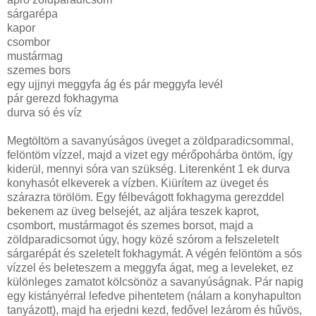
sárgarépa
kapor
csombor
mustármag
szemes bors
egy ujjnyi meggyfa ág és pár meggyfa levél
pár gerezd fokhagyma
durva só és víz
Megtöltöm a savanyúságos üveget a zöldparadicsommal,
felöntöm vízzel, majd a vizet egy mérőpohárba öntöm, így
kiderül, mennyi sóra van szükség. Literenként 1 ek durva
konyhasót elkeverek a vízben. Kiürítem az üveget és
szárazra törölöm. Egy félbevágott fokhagyma gerezddel
bekenem az üveg belsejét, az aljára teszek kaprot,
csombort, mustármagot és szemes borsot, majd a
zöldparadicsomot úgy, hogy közé szórom a felszeletelt
sárgarépát és szeletelt fokhagymát. A végén felöntöm a sós
vízzel és beleteszem a meggyfa ágat, meg a leveleket, ez
különleges zamatot kölcsönöz a savanyúságnak. Pár napig
egy kistányérral lefedve pihentetem (nálam a konyhapulton
tanyázott), majd ha erjedni kezd, fedővel lezárom és hűvös,