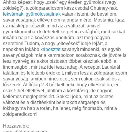
Ahhoz képest, hogy „csak” egy éretlen gyümölcs (vagy
zöldség?), a zöldparadicsom kész csoda! Chutney-nak,
lekvárnak
,
gyümölcssajtnak
valami isteni, de bevallom,
savanyúságnak eltéve nem rajongtam érte. Mostanig. Igaz,
ez másképp készült, mind az a változat, amivel
gyerekkoromban ki lehetett kergetni a világból, mert sokkal
inkább hajaz a kovászos uborkára, azt meg nagyon
szeretem! Tudom, a nagy „eltevések” ideje lejárt, a
napokban inkább
káposztát
savanyít mindenki, az egyéb
savanyúságok már a kamrapolcon sorakoznak, de jövőre is
lesz nyárvég és akkor biztosan többet készítek ebből a
finomságból, mint az idei teszt adag. A receptet Lauránál
találtam és felettébb érdekelt, milyen lesz a zöldparadicsom
savanyúság, amiben nincs ecet, sem cukor, csak só és a
fűszerek. Állítólag 2-3 hét kell neki, hogy elkészüljön, én
csak 5 hét elteltével jutottam a kóstolásig, de nagyon
kellemes meglepetés ért. Sokkal jobb, mint az ecetes
változat és a díszítésként belerakott sárgarépa és
fokhagyma hab a torán, ha lehet, még finomabb, mint a
zöldparadicsom!
Hozzávalók:
apró zöldparadicsom