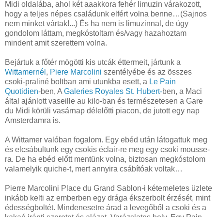
Midi oldalába, ahol két aaakkora fehér limuzin várakozott,
hogy a teljes népes családunk elfért volna benne…(Sajnos
nem minket vártak!...) És ha nem is limuzinnal, de úgy
gondolom láttam, megkóstoltam és/vagy hazahoztam
mindent amit szerettem volna.
Bejártuk a főtér mögötti kis utcák éttermeit, jártunk a
Wittamernél
,
Piere Marcolini
szentélyébe és az összes
csoki-praliné boltban ami utunkba esett, a
Le Pain
Quotidien
-ben, A
Galeries Royales St. Hubert-
ben,
a Maci
által ajánlott vaseille au kilo-ban és természetesen a Gare
du Midi körüli vasárnap délelőtti piacon, de jutott egy nap
Amsterdamra is.
A Wittamer valóban fogalom. Egy ebéd után látogattuk meg
és elcsábultunk egy csokis éclair-re meg egy csoki mousse-
ra. De ha ebéd előtt mentünk volna, biztosan megkóstolom
valamelyik quiche-t, mert annyira csábítóak voltak…
Pierre Marcolini Place du Grand Sablon-i kétemeletes üzlete
inkább kelti az emberben egy drága ékszerbolt érzését, mint
édességboltét. Mindenesetre árad a levegőből a csoki
és a