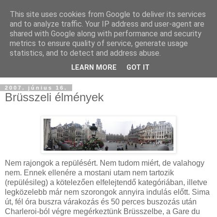
This site uses cookies from Google to deliver its services
and to analyze traffic. Your IP address and user-agent are
shared with Google along with performance and security
metrics to ensure quality of service, generate usage
statistics, and to detect and address abuse.
LEARN MORE
GOT IT
2007. június 16.
Brüsszeli élmények
Nem rajongok a repülésért. Nem tudom miért, de valahogy
nem. Ennek ellenére a mostani
utam nem tartozik
(repülésileg) a kötelezően elfelejtendő kategóriában, illetve
legközelebb már nem szorongok annyira indulás előtt. Sima
út, fél óra buszra várakozás és 50 perces buszozás után
Charleroi-ból végre megérkeztünk Brüsszelbe, a Gare du