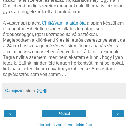
kakaó iránti szeretet és alázat. Varázslatos hely. Egy Pain
Quotidien-t pedig szeretnék magunknak itthonra is, biztosan
gyakran reggeliznék ott a barátnőimmel.
A vasárnapi piacra
Chili&Vanilia ajánlója
alapján készültem
ellátogatni. Hihetetlen színes, illatos forgatag, sok
érdekességgel, igazi kozmopolita választékkal.
Meglepődtem a kilónkénti 9 és fél eurós cseresznye árán, de
a
24 cm
hosszúságú mézédes, isteni finom ananászén is,
amit mindössze másfél euróért vettem. Láttam lila krumplit!
Tágra nyílt a szemem, mert nem akartam elhinni, hogy ilyen
létezik. Ettünk mindenféle tengeri herkentyűt, mini polipokat,
tintahalat, isteni finom olívabogyókat. De az Amsterdami
sajtválaszték sem volt semmi…
Gabojsza
dátum:
20:49
‹
›
Főoldal
Internetes verzió megtekintése