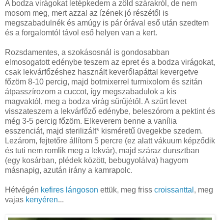
A bodza virágokat letépkedem a zöld szárakról, de nem
mosom meg, mert azzal az ízének jó részétől is
megszabadulnék és amúgy is pár órával eső után szedtem
és a forgalomtól távol eső helyen van a kert.
Rozsdamentes, a szokásosnál is gondosabban
elmosogatott edénybe teszem az epret és a bodza virágokat,
csak lekvárfőzéshez használt keverőlapáttal kevergetve
főzöm 8-10 percig, majd botmixerrel turmixolom és szitán
átpasszírozom a cuccot, így megszabadulok a kis
magvaktól, meg a bodza virág sűrűjétől. A szűrt levet
visszateszem a lekvárfőző edénybe, beleszórom a pektint és
még 3-5 percig főzöm. Elkeverem benne a vanília
esszenciát, majd sterilizált* kisméretű üvegekbe szedem.
Lezárom, fejtetőre állítom 5 percre (ez alatt vákuum képződik
és tuti nem romlik meg a lekvár), majd száraz dunsztban
(egy kosárban, plédek között, bebugyolálva) hagyom
másnapig, azután irány a kamrapolc.
Hétvégén
kefires lángoson
ettük, meg friss
croissanttal
, meg
vajas
kenyéren
...