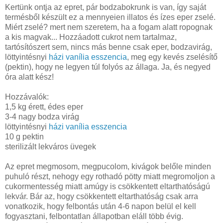
Kertünk ontja az epret, pár bodzabokrunk is van, így saját
termésből készült ez a mennyeien illatos és ízes eper zselé.
Miért zselé? mert nem szeretem, ha a fogam alatt ropognak
a kis magvak... Hozzáadott cukrot nem tartalmaz,
tartósítószert sem, nincs más benne csak eper, bodzavirág,
löttyintésnyi
házi vanília esszencia
, meg egy kevés zselésítő
(pektin), hogy ne legyen túl folyós az állaga. Ja, és negyed
óra alatt kész!
Hozzávalók:
1,5 kg érett, édes eper
3-4 nagy bodza virág
löttyintésnyi
házi vanília esszencia
10 g pektin
sterilizált lekváros üvegek
Az epret megmosom, megpucolom, kivágok belőle minden
puhuló részt, nehogy egy rothadó pötty miatt megromoljon a
cukormentesség miatt amúgy is csökkentett eltarthatóságú
lekvár. Bár az, hogy csökkentett eltarthatóság csak arra
vonatkozik, hogy felbontás után 4-6 napon belül el kell
fogyasztani, felbontatlan állapotban eláll több évig.