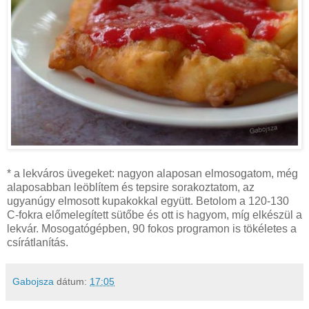
* a lekváros üvegeket: nagyon alaposan elmosogatom, még
alaposabban leöblítem és tepsire sorakoztatom, az
ugyanúgy elmosott kupakokkal együtt. Betolom a 120-130
C-fokra előmelegített sütőbe és ott is hagyom, míg elkészül a
lekvár. Mosogatógépben, 90 fokos programon is tökéletes a
csírátlanítás.
Gabojsza
dátum:
17:05