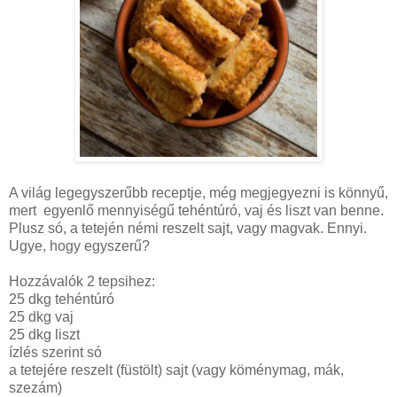
A világ legegyszerűbb receptje, még megjegyezni is könnyű,
mert egyenlő mennyiségű tehéntúró, vaj és liszt van benne.
Plusz só, a tetején némi reszelt sajt, vagy magvak. Ennyi.
Ugye, hogy egyszerű?
Hozzávalók 2 tepsihez:
25 dkg tehéntúró
25 dkg vaj
25 dkg liszt
ízlés szerint só
a tetejére reszelt (füstölt) sajt (vagy köménymag, mák,
szezám)