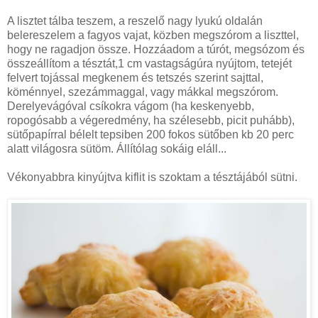
A lisztet tálba teszem, a reszelő nagy lyukú oldalán
belereszelem a fagyos vajat, közben megszórom a liszttel,
hogy ne ragadjon össze. Hozzáadom a túrót, megsózom és
összeállítom a tésztát,1 cm vastagságúra nyújtom, tetejét
felvert tojással megkenem és tetszés szerint sajttal,
köménnyel, szezámmaggal, vagy mákkal megszórom.
Derelyevágóval csíkokra vágom (ha keskenyebb,
ropogósabb a végeredmény, ha szélesebb, picit puhább),
sütőpapírral bélelt tepsiben 200 fokos sütőben kb 20 perc
alatt világosra sütöm. Állítólag sokáig eláll...
Vékonyabbra kinyújtva kiflit is szoktam a tésztájából sütni.