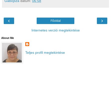
Gabojsza
dátum:
06:58
‹
›
Főoldal
Internetes verzió megtekintése
About Me
Teljes profil megtekintése