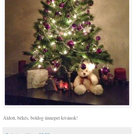
Áldott, békés, boldog ünnepet kívánok!