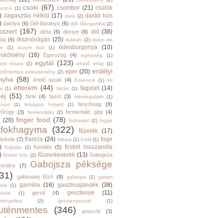
csoki
(67)
csombor
(21)
csülök
keszív
(1)
)
dagasztás nélkül
(17)
darált hús
dara
(2)
)
datolya
(6)
Dél-Baranya
(6)
déli tőkegomba
(2)
sszert
(167)
dió
(38)
diéta
(6)
dinnye
(8)
disznóvágás
(25)
laj
(6)
dukkah
(2)
dulce de
édesburgonya
(10)
he
(1)
durum liszt
(1)
eskömény
(16)
Égerszög
(4)
egészség
(1)
egytál
(123)
tett tészta
(2)
ehető virág
(1)
erdélyi
eper
(20)
sztőmentes péksütemény
(2)
nyha
(58)
érlelő tasak
(4)
Essencia
(1)
éti
étterem
(44)
fagylalt
(14)
ga
(1)
fácán
(1)
éj
(51)
fánk
(4)
fasírt
(3)
feketegyökér
(1)
fenyőmag
(8)
hívás
(1)
felvágott helyett
(1)
yőrügy
(3)
fermentáló gép
(4)
fermentálás
(2)
finger food
(78)
a
(20)
fodroskel
(2)
fogas
fokhagyma
(322)
főzelék
(17)
francia
(24)
füge
őiskola
(7)
frittata
(1)
fusilli
(1)
)
füstölt mozzarella
füstölés
(5)
fürjtojás
(2)
)
fűszerkeverék
(13)
Gabojsza
füstölt tofu
(2)
Gabojsza péksége
zertára
(7)
31)
gabonatej főző
(8)
galangal
(1)
garam
garnéla
(16)
gasztroajándék
(38)
ala
(1)
gesztenye
(11)
gersli
(4)
ebéd
(1)
tenyeliszt
(2)
gesztenyepüré
(1)
luténmentes
(346)
gnocchi
(3)