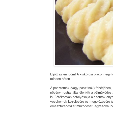
Eljött az én időm! A kiskőrösi piacon, egy
minden héten.
A paszternák (vagy pasztinák) fehérjében, 
növényi rostjai által élénkíti a bélműködés
is. Jótékonyan befolyásolja a csontok anyag
vesehomok kezelésére és megelőzésére is a
emésztőrendszer működését, egyszóval n