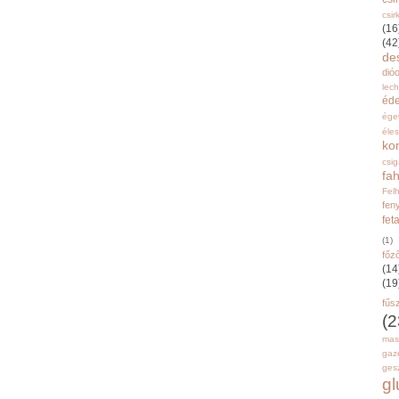
csir
(16
(42
de
dióo
lec
éd
ége
éle
ko
csi
fah
Fel
fen
fet
(1)
főz
(14
(19
fűs
(2
mas
gaz
gesz
g