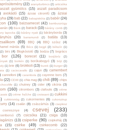
aprósütemény
(22)
aranydurbincs
(2)
articsóka
aszalt gyümölcs
(15)
aszalt paradicsom
)
avokádó
(15)
ázsiai
ázsiai citromfű
(3)
nyha
(29)
bab
(22)
babér
(24)
babapiskóta
(2)
con
(100)
balzsamecet
(42)
bambuszrügy
barack
(10)
banán
(4)
Bánk
(2)
bárány comb
(2)
bárányborda
(3)
ány lapocka
(1)
bárány nyak
(1)
rányhús
(20)
batáta
(13)
barramundi
(2)
zsalikom
(69)
BBQ
(4)
BBQ szósz
(4)
hamel mártás
(5)
Bécs
(1)
bejgli
(2)
bélszín
(1)
birs
(4)
Blogkóstoló
(5)
bodza
(7)
bogrács
(2)
bor
(126)
borecet
(11)
borjúbríz
(2)
borókabogyó
(3)
júnyak
(1)
borkén
(1)
böjt
(1)
brokkoli
(13)
brie
(6)
ndy
(1)
burek
(1)
burger
(2)
camembert
cajun
(5)
ata
(1)
caciocavallo
(1)
)
cannelloni
(4)
cayenne bors
(7)
carambola
(1)
chili
(89)
la
(22)
chia mag
(6)
chips
CEWI
(1)
chutney
(3)
cider
(4)
cikória
(3)
chocoMe
(1)
trom
(160)
citrombors
(3)
clafoutis
(3)
crème
cukkini
cassis
(2)
crème fraîche
(1)
croissant
(1)
4)
cukormentes
(6)
cukkinivirág
(2)
cukorszirup
curry
(14)
csalán
(8)
császárhús
(3)
cseplesz
csevej
(233)
cseresznye
(4)
csicsóka
(21)
csiga
(10)
cseriborsó
(7)
csiperke
(90)
llagánizs
(13)
csipkeháj
(3)
csirke
(49)
ra
(15)
csirkecomb
(22)
rkemáj
(12)
csirkemell
(23)
csirkeszárny
(2)