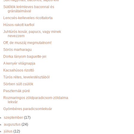
Sült hagymás, baconos, sajtos kifli
Sütőtök krémleves baconnal és
gránátalmával
Lencsés-kelleveles ricottatorta
Húsos rakott karfiol
Juhtúrós kosár, papucs, vagy minek
nevezzem
Off, de muszáj megmutatnom!
Sörös marharagu
Dorka lányom baguette-jei
A kenyér világnapja
Kacsahúsos rizottó
Túrós rétes, levelestésztából
Sörben sült csülök
Paszternák püré
Rozmaringos zöldparadicsom-zöldalma
lekvár
Gyömbéres paradicsomlekvár
►
szeptember
(17)
►
augusztus
(24)
►
július
(12)