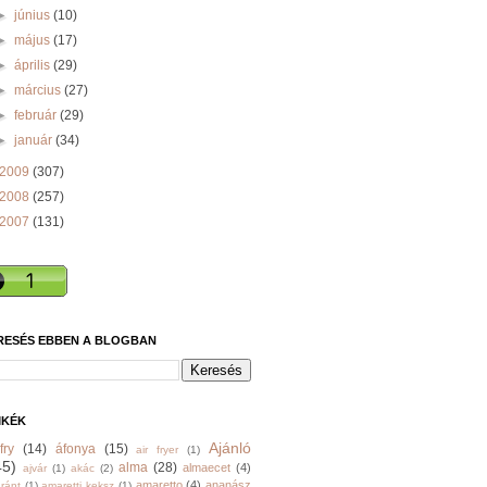
►
június
(10)
►
május
(17)
►
április
(29)
►
március
(27)
►
február
(29)
►
január
(34)
2009
(307)
2008
(257)
2007
(131)
RESÉS EBBEN A BLOGBAN
MKÉK
Ajánló
fry
(14)
áfonya
(15)
air fryer
(1)
45)
alma
(28)
almaecet
(4)
ajvár
(1)
akác
(2)
amaretto
(4)
ananász
ránt
(1)
amaretti keksz
(1)