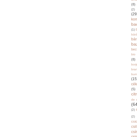
(8)
(2)
(29
ko
ba
(1)
bár
bá
ba
bec
bio
(8)
bor
bra
burr
(15
cék
(5)
ci
de 
(6
(2)
(2)
csi
csi
csí
csi