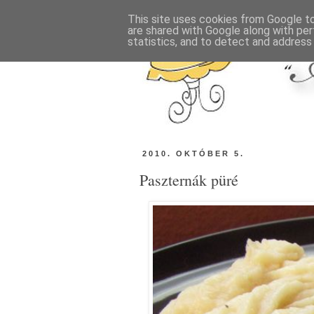
This site uses cookies from Google to 
are shared with Google along with per
statistics, and to detect and address
2010. OKTÓBER 5.
Paszternák püré