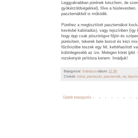
Leggyakrabban pürének készítem, de szer
gyökérzöldségekkel), főve a húslevesben, ny
paszternákból is működik.
Püréhez a megtisztított paszternákot koc
kevésbé kalóriadús), vagy tejszínben (így
hogy épp csak pöszörögve főjön és szépen
pürésítem, tekerek bele borsot és kézi mi
főzővizébe teszek egy fél, kettéhasított v
különlegesebb az íze. Melegen köret (pld.
rozskenyér pirítósra kenem. Imádjuk!
Bejegyezte:
Gabojsza
dátum:
11:38
Címkék:
köret
,
parmezán
,
paszternák
,
tej
,
tejszín
Újabb bejegyzés