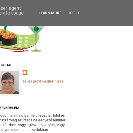
 user-agent
nerate usage
LEARN MORE
GOT IT
OUT ME
Teljes profil megtekintése
ATVÉDELEM
logon található bármely receptet, fotót és
st kizárólag az írásos beleegyezésemmel
et részben, vagy egészben közölni, vagy
milyen módon publikációkban