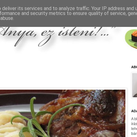
deliver its services and to analyze traffic. Your IP address and
formance and security metrics to ensure quality of service, ge
 abuse.
AB
AD
A b
írá
leh
bár