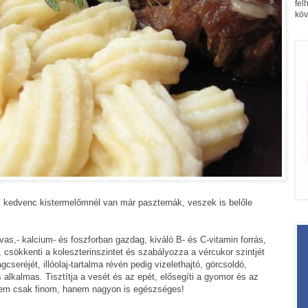
fel
köv
ik kedvenc kistermelőmnél van már paszternák, veszek is belőle
vas,- kalcium- és foszforban gazdag, kiváló B- és C-vitamin forrás,
t, csökkenti a koleszterinszintet és szabályozza a vércukor szintjét
cseréjét, illóolaj-tartalma révén pedig vizelethajtó, görcsoldó,
lkalmas. Tisztítja a vesét és az epét, elősegíti a gyomor és az
em csak finom, hanem nagyon is egészséges!