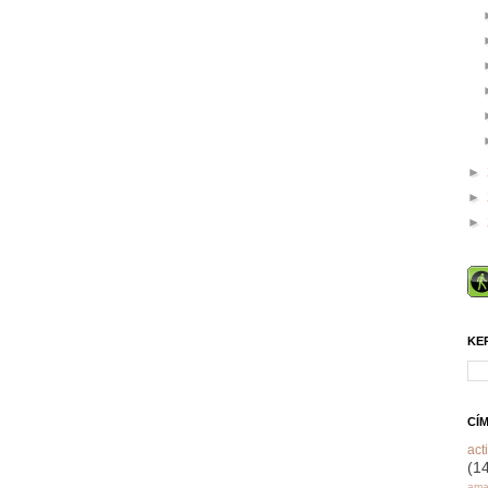
►
►
►
KE
CÍ
acti
(1
ama