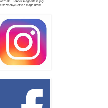
használni. Fentiek megsértése jogi
etkezményeket von maga után!