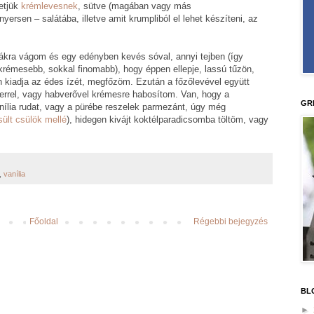
etjük
krémlevesnek
, sütve (magában vagy más
ersen – salátába, illetve amit krumpliból el lehet készíteni, az
kákra vágom és egy edényben kevés sóval, annyi tejben (így
 krémesebb, sokkal finomabb), hogy éppen ellepje, lassú tűzön,
 kiadja az édes ízét, megfőzöm. Ezután a főzőlevével együtt
xerrel, vagy habverővel krémesre habosítom. Van, hogy a
GR
anília rudat, vagy a pürébe reszelek parmezánt, úgy még
sült csülök mellé
), hidegen kivájt koktélparadicsomba töltöm, vagy
,
vanília
Főoldal
Régebbi bejegyzés
BL
►