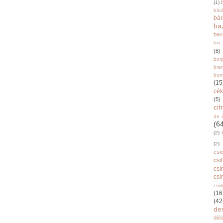
(1)
bár
bá
ba
bec
bio
(8)
bor
bra
burr
(15
cék
(5)
ci
de 
(6
(2)
(2)
csi
csi
csí
csi
csir
(16
(42
de
dióo