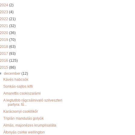
2024
(2)
2023
(4)
2022
(21)
2021
(32)
2020
(36)
2019
(70)
2018
(63)
2017
(93)
2016
(125)
2015
(86)
▼
december
(12)
Kávés habcsók
Sonkás-sajtos kifli
Amarettis csokiszalámi
A legtutibb rágcsálnivaló szilveszteri
partyra: fű...
Karácsonyi csokilikőr
Triplán mandulás golyók
Almás, majonézes krumplisaláta
Áfonyás csirke wellington