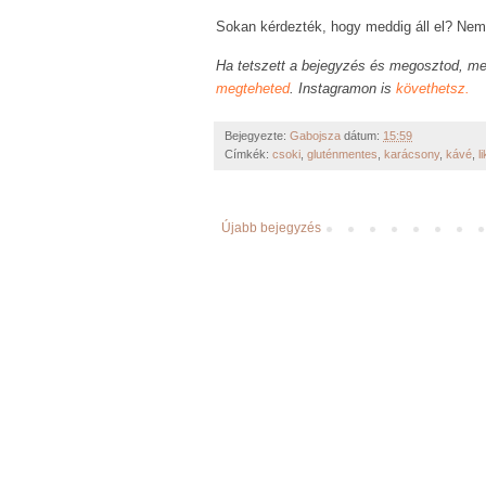
Sokan kérdezték, hogy meddig áll el? Nem t
Ha tetszett a bejegyzés és megosztod, me
megteheted
. Instagramon is
követhetsz.
Bejegyezte:
Gabojsza
dátum:
15:59
Címkék:
csoki
,
gluténmentes
,
karácsony
,
kávé
,
l
Újabb bejegyzés