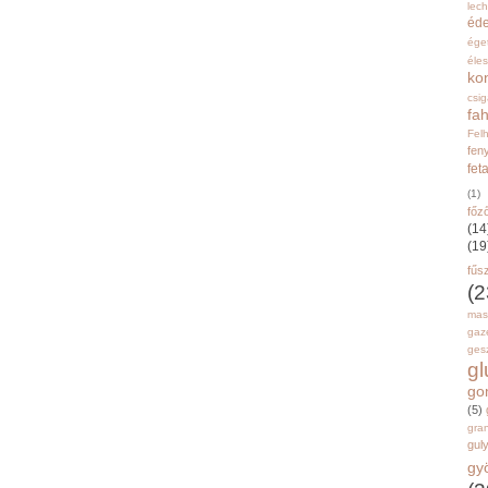
lec
éd
ége
éle
ko
csi
fah
Fel
fen
fet
(1)
főz
(14
(19
fűs
(2
mas
gaz
gesz
g
go
(5)
gran
gul
gy