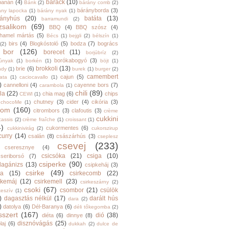
barack
(10)
banán
(4)
Bánk
(2)
bárány comb
(2)
bárányborda
(3)
ány lapocka
(1)
bárány nyak
(1)
rányhús
(20)
batáta
(13)
barramundi
(2)
zsalikom
(69)
BBQ
(4)
BBQ szósz
(4)
hamel mártás
(5)
Bécs
(1)
bejgli
(2)
bélszín
(1)
birs
(4)
Blogkóstoló
(5)
bodza
(7)
bogrács
(2)
bor
(126)
borecet
(11)
borjúbríz
(2)
borókabogyó
(3)
júnyak
(1)
borkén
(1)
böjt
(1)
brokkoli
(13)
brie
(6)
ndy
(1)
burek
(1)
burger
(2)
camembert
cajun
(5)
ata
(1)
caciocavallo
(1)
)
cannelloni
(4)
cayenne bors
(7)
carambola
(1)
chili
(89)
la
(22)
chia mag
(6)
chips
CEWI
(1)
chutney
(3)
cider
(4)
cikória
(3)
chocoMe
(1)
trom
(160)
citrombors
(3)
clafoutis
(3)
crème
cukkini
cassis
(2)
crème fraîche
(1)
croissant
(1)
4)
cukormentes
(6)
cukkinivirág
(2)
cukorszirup
curry
(14)
csalán
(8)
császárhús
(3)
cseplesz
csevej
(233)
cseresznye
(4)
csicsóka
(21)
csiga
(10)
cseriborsó
(7)
csiperke
(90)
llagánizs
(13)
csipkeháj
(3)
csirke
(49)
ra
(15)
csirkecomb
(22)
rkemáj
(12)
csirkemell
(23)
csirkeszárny
(2)
csoki
(67)
csombor
(21)
csülök
keszív
(1)
)
dagasztás nélkül
(17)
darált hús
dara
(2)
)
datolya
(6)
Dél-Baranya
(6)
déli tőkegomba
(2)
sszert
(167)
dió
(38)
diéta
(6)
dinnye
(8)
disznóvágás
(25)
laj
(6)
dukkah
(2)
dulce de