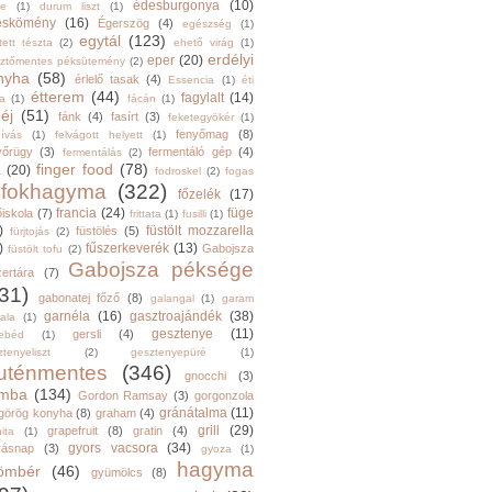
édesburgonya
(10)
he
(1)
durum liszt
(1)
eskömény
(16)
Égerszög
(4)
egészség
(1)
egytál
(123)
tett tészta
(2)
ehető virág
(1)
erdélyi
eper
(20)
sztőmentes péksütemény
(2)
nyha
(58)
érlelő tasak
(4)
Essencia
(1)
éti
étterem
(44)
fagylalt
(14)
ga
(1)
fácán
(1)
éj
(51)
fánk
(4)
fasírt
(3)
feketegyökér
(1)
fenyőmag
(8)
hívás
(1)
felvágott helyett
(1)
yőrügy
(3)
fermentáló gép
(4)
fermentálás
(2)
finger food
(78)
a
(20)
fodroskel
(2)
fogas
fokhagyma
(322)
főzelék
(17)
francia
(24)
füge
őiskola
(7)
frittata
(1)
fusilli
(1)
)
füstölt mozzarella
füstölés
(5)
fürjtojás
(2)
)
fűszerkeverék
(13)
Gabojsza
füstölt tofu
(2)
Gabojsza péksége
zertára
(7)
31)
gabonatej főző
(8)
galangal
(1)
garam
garnéla
(16)
gasztroajándék
(38)
ala
(1)
gesztenye
(11)
gersli
(4)
ebéd
(1)
tenyeliszt
(2)
gesztenyepüré
(1)
luténmentes
(346)
gnocchi
(3)
mba
(134)
Gordon Ramsay
(3)
gorgonzola
gránátalma
(11)
görög konyha
(8)
graham
(4)
grill
(29)
grapefruit
(8)
gratin
(4)
ita
(1)
gyors vacsora
(34)
yásnap
(3)
gyoza
(1)
hagyma
ömbér
(46)
gyümölcs
(8)