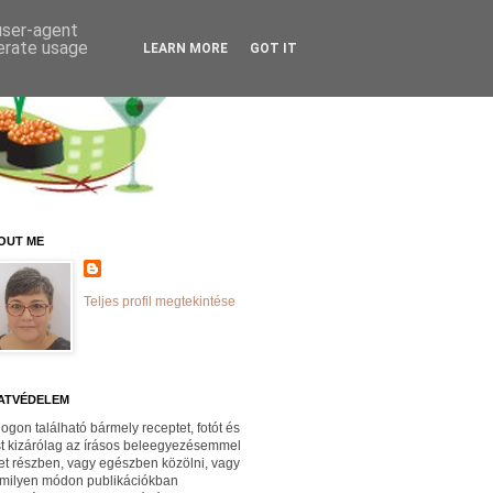
 user-agent
nerate usage
LEARN MORE
GOT IT
OUT ME
Teljes profil megtekintése
ATVÉDELEM
logon található bármely receptet, fotót és
st kizárólag az írásos beleegyezésemmel
et részben, vagy egészben közölni, vagy
milyen módon publikációkban