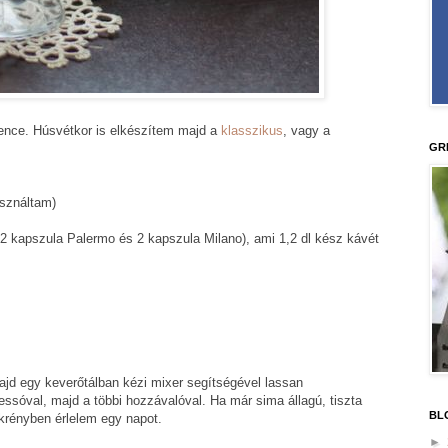
vence. Húsvétkor is elkészítem majd a
klasszikus
, vagy a
GR
sználtam)
 kapszula Palermo és 2 kapszula Milano), ami 1,2 dl kész kávét
majd egy keverőtálban kézi mixer segítségével lassan
ressóval, majd a többi hozzávalóval. Ha már sima állagú, tiszta
BL
krényben érlelem egy napot.
►