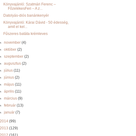
Könyvajánló: Szatmári Ferenc –
FőzelékesFeri – A z...
Datolyás-diós banánkenyér
Könyvajánló: Kárai Dávid - 50 édesség,
amit el kel...
Fűszeres batáta krémleves
►
november
(4)
►
október
(2)
►
szeptember
(2)
►
augusztus
(2)
►
július
(11)
►
június
(2)
►
május
(11)
►
április
(11)
►
március
(9)
►
február
(13)
►
január
(7)
2014
(99)
2013
(129)
2012
(161)