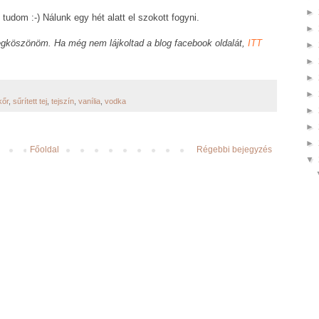
►
udom :-) Nálunk egy hét alatt el szokott fogyni.
►
gköszönöm. Ha még nem lájkoltad a blog facebook oldalát,
ITT
►
►
►
►
ikőr
,
sűrített tej
,
tejszín
,
vanília
,
vodka
►
►
►
Főoldal
Régebbi bejegyzés
▼