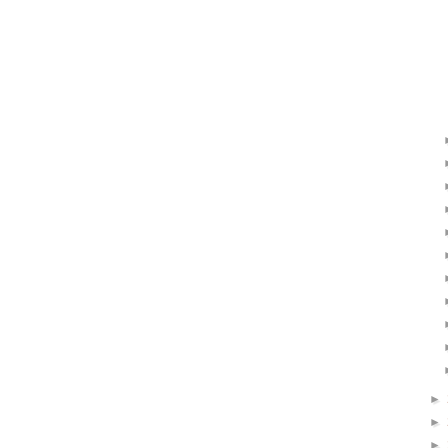
►
►
►