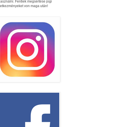
használni. Fentiek megsértése jogi
etkezményeket von maga után!