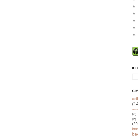
►
►
►
►
►
KE
CÍ
acti
(1
ama
(8)
(2)
(29
ko
ba