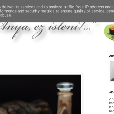
deliver its services and to analyze traffic. Your IP address and
formance and security metrics to ensure quality of service, ge
 abuse.
AB
AD
A b
írá
leh
bár