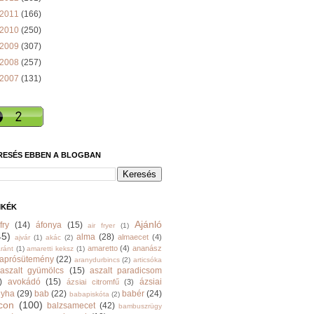
2011
(166)
2010
(250)
2009
(307)
2008
(257)
2007
(131)
RESÉS EBBEN A BLOGBAN
MKÉK
Ajánló
fry
(14)
áfonya
(15)
air fryer
(1)
45)
alma
(28)
almaecet
(4)
ajvár
(1)
akác
(2)
amaretto
(4)
ananász
ránt
(1)
amaretti keksz
(1)
aprósütemény
(22)
aranydurbincs
(2)
articsóka
aszalt gyümölcs
(15)
aszalt paradicsom
)
avokádó
(15)
ázsiai
ázsiai citromfű
(3)
nyha
(29)
bab
(22)
babér
(24)
babapiskóta
(2)
con
(100)
balzsamecet
(42)
bambuszrügy