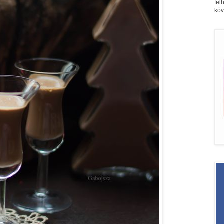
fel
köv