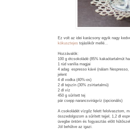
Ez volt az idei karácsony egyik nagy ked
kókusztejes
tojáslikőr mellé...
Hozzávalók:
100 g étcsokoládé (85% kakaótartalmút ha
1 rúd vanília magjai
4 adag espresso kávé (nálam Nespresso, 2
jelent
4 dl vodka (40%-os)
2 dl tejszín (30% zsírtartalmú)
2 dl víz
450 g sűrített tej
pár csepp narancsvirágvíz (opcionális)
A csokoládét vízgőz felett felolvasztom, 
összedolgozom a sűrített tejjel, 1,2 dl esp
üvegbe öntöm és fogyasztás előtt hűtősze
Jól behűtve az igazi.