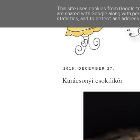
This site uses cookies from Google to 
are shared with Google along with per
statistics, and to detect and address
2015. DECEMBER 27.
Karácsonyi csokilikőr