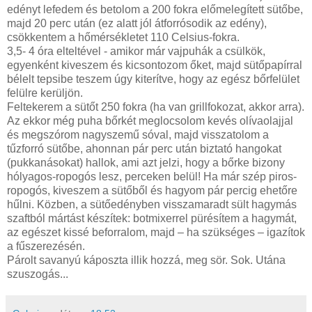
edényt lefedem és betolom a 200 fokra előmelegített sütőbe,
majd 20 perc után (ez alatt jól átforrósodik az edény),
csökkentem a hőmérsékletet 110 Celsius-fokra.
3,5- 4 óra elteltével - amikor már vajpuhák a csülkök,
egyenként kiveszem és kicsontozom őket, majd sütőpapírral
bélelt tepsibe teszem úgy kiterítve, hogy az egész bőrfelület
felülre kerüljön.
Feltekerem a sütőt 250 fokra (ha van grillfokozat, akkor arra).
Az ekkor még puha bőrkét meglocsolom kevés olívaolajjal
és megszórom nagyszemű sóval, majd visszatolom a
tűzforró sütőbe, ahonnan pár perc után biztató hangokat
(pukkanásokat) hallok, ami azt jelzi, hogy a bőrke bizony
hólyagos-ropogós lesz, perceken belül! Ha már szép piros-
ropogós, kiveszem a sütőből és hagyom pár percig ehetőre
hűlni. Közben, a sütőedényben visszamaradt sült hagymás
szaftból mártást készítek: botmixerrel pürésítem a hagymát,
az egészet kissé beforralom, majd – ha szükséges – igazítok
a fűszerezésén.
Párolt savanyú káposzta illik hozzá, meg sör. Sok. Utána
szuszogás...