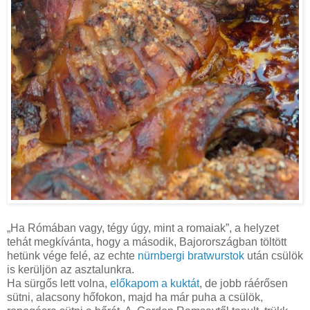
„Ha Rómában vagy, tégy úgy, mint a romaiak”, a helyzet
tehát megkívánta, hogy a második, Bajorországban töltött
hetünk vége felé, az echte
nürnbergi bratwurstok
után csülök
is kerüljön az asztalunkra.
Ha sürgős lett volna,
előkapom a kuktát
, de jobb ráérősen
sütni, alacsony hőfokon, majd ha már puha a csülök,