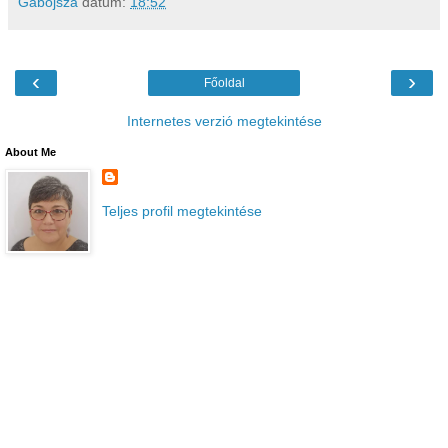
Gabojsza
dátum:
18:52
‹
›
Főoldal
Internetes verzió megtekintése
About Me
Teljes profil megtekintése