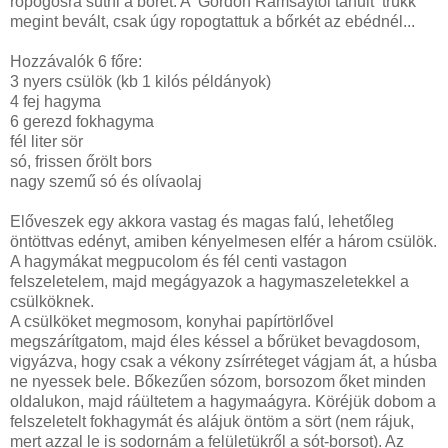
ropogósra sütni a bőrét. A Gordon Ramsaytől tanult trükk
megint bevált, csak úgy ropogtattuk a bőrkét az ebédnél...
Hozzávalók 6 főre:
3 nyers csülök (kb 1 kilós példányok)
4 fej hagyma
6 gerezd fokhagyma
fél liter sör
só, frissen őrölt bors
nagy szemű só és olívaolaj
Előveszek egy akkora vastag és magas falú, lehetőleg
öntöttvas edényt, amiben kényelmesen elfér a három csülök.
A hagymákat megpucolom és fél centi vastagon
felszeletelem, majd megágyazok a hagymaszeletekkel a
csülköknek.
A csülköket megmosom, konyhai papírtörlővel
megszárítgatom, majd éles késsel a bőrüket bevagdosom,
vigyázva, hogy csak a vékony zsírréteget vágjam át, a húsba
ne nyessek bele. Bőkezűen sózom, borsozom őket minden
oldalukon, majd ráültetem a hagymaágyra. Köréjük dobom a
felszeletelt fokhagymát és alájuk öntöm a sört (nem rájuk,
mert azzal le is sodornám a felületükről a sót-borsot). Az