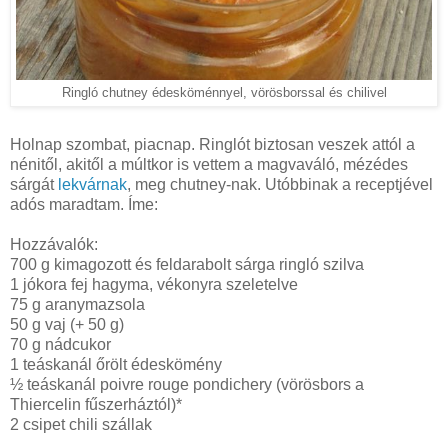
Ringló chutney édesköménnyel, vörösborssal és chilivel
Holnap szombat, piacnap. Ringlót biztosan veszek attól a
nénitől, akitől a múltkor is vettem a magvaváló, mézédes
sárgát
lekvárnak
, meg chutney-nak. Utóbbinak a receptjével
adós maradtam. Íme:
Hozzávalók:
700 g kimagozott és feldarabolt sárga ringló szilva
1 jókora fej hagyma, vékonyra szeletelve
75 g
aranymazsola
50 g vaj (+
50 g
)
70 g nádcukor
1 teáskanál őrölt édeskömény
½ teáskanál poivre rouge pondichery (vörösbors a
Thiercelin fűszerháztól)*
2 csipet chili szállak