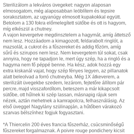
Sterilizálom a lekváros üvegeket: nagyon alaposan
elmosogatom, még alaposabban leöblítem és tepsire
sorakoztatom, az ugyanúgy elmosott kupakokkal együtt.
Betolom a 130 fokra előmelegített sütőbe és ott is hagyom,
míg elkészül a chutney.
A vajon kevergetve megdinsztelem a hagymát, amíg áttetsző
nem lesz. Hozzáadom a kimagozott, feldarabolt ringlót, a
mazsolát, a cukrot és a fűszereket és addig főzöm, amíg
sűrű és szirupos nem lesz. Nem kevergetem túl sokat, csak
annyira, hogy ne tapadjon le, mert úgy szép, ha a ringló és a
hagyma nem fő péppé benne. Ha kész, adok hozzá egy
extra kiskanál vajat, hogy szép fényes legyen, az pillanatok
alatt beleolvad a forró chutneyba. Még 1X átkeverem, a
sterilizált üvegekbe szedem, lezárom, fejtetőre állítom pár
percre,
majd visszafordítom, beteszem a már kikapcsolt
sütőbe, ott hűlnek ki szép lassan, másnapig rájuk sem
nézek, aztán mehetnek a kamrapolcra, felhasználásig. Az
első üveggel Nagylány szülinapján, a hűtőben várakozó
szarvas bélszínhez fogjuk fogyasztani.
*A Thiercelin 200 éves francia fűszerház, csúcsminőségű
fűszereket forgalmaznak. A poivre rouge pondichery kicsit