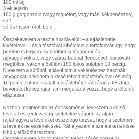
100 ml tej
3 ek tejszín
180 g gorgonzola (vagy roquefort, vagy más, kékpenészes)
sajt
só és frissen őrölt bors
Összekeverem a tészta hozzávalóit – a tojásfehérje
kivételével – és a tésztával kibélelem a tortaformát úgy, hogy
pereme is legyen. Beborítom sütőpapírral és
agyaggolyókkal, vagy száraz babbal (lencsével, borsóval)
megtöltve, vakon elősütöm 180 fokos sütőben 10 percig.
Kiveszem a sütőből, eltávolítom a vaksütéshez használt
anyagokat, bekenem a kissé felvert tojásfehérjével és még
10 percig sütöm, ezalatt a tojásfehérje rászárad a tésztára,
bevonatot képez rajta, ami megakadályozza, hogy a töltelék
eláztassa.
Közben megmosom az édesköményt, leveszem a külső
leveleit és centi vastag szeletekre vágom, az alján
rajtahagyva a leveleket összefogó torzsát, hogy a szeletben
a levelek ne essenek szét. Ráhelyezem a szeleteket a kissé
kihűlt, elősütött tésztára.
Összekeverem a tejet, tejszínt, tojást, sót és borsot és