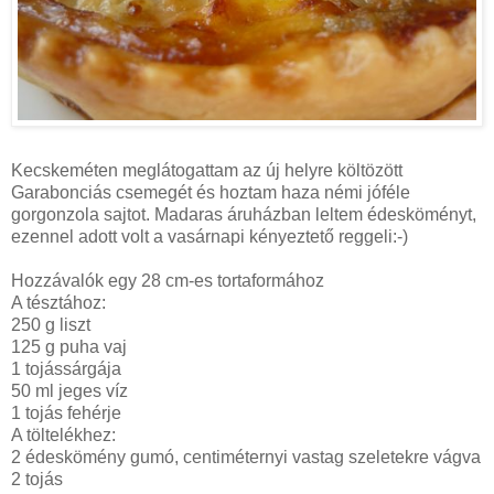
Kecskeméten meglátogattam az új helyre költözött
Garabonciás csemegét és hoztam haza némi jóféle
gorgonzola sajtot. Madaras áruházban leltem édesköményt,
ezennel adott volt a vasárnapi kényeztető reggeli:-)
Hozzávalók egy 28 cm-es tortaformához
A tésztához:
250 g liszt
125 g puha vaj
1 tojássárgája
50 ml jeges víz
1 tojás fehérje
A töltelékhez:
2 édeskömény gumó, centiméternyi vastag szeletekre vágva
2 tojás