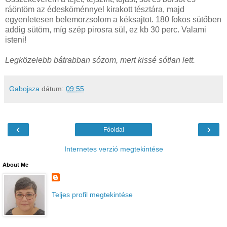
ráöntöm az édesköménnyel kirakott tésztára, majd
egyenletesen belemorzsolom a kéksajtot. 180 fokos sütőben
addig sütöm, míg szép pirosra sül, ez kb 30 perc. Valami
isteni!
Legközelebb bátrabban sózom, mert kissé sótlan lett.
Gabojsza
dátum:
09:55
‹
›
Főoldal
Internetes verzió megtekintése
About Me
Teljes profil megtekintése