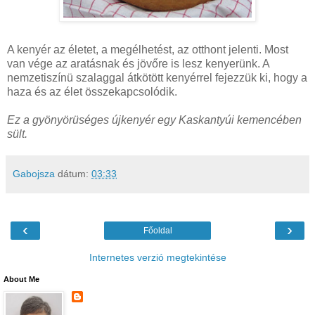
A kenyér az életet, a megélhetést, az otthont jelenti. Most
van vége az aratásnak és jövőre is lesz kenyerünk. A
nemzetiszínü szalaggal átkötött kenyérrel fejezzük ki, hogy a
haza és az élet összekapcsolódik.
Ez a gyönyörüséges újkenyér egy Kaskantyúi kemencében
sült.
Gabojsza
dátum:
03:33
‹
›
Főoldal
Internetes verzió megtekintése
About Me