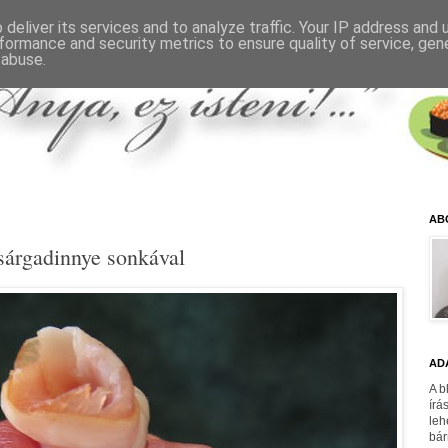
deliver its services and to analyze traffic. Your IP address and
formance and security metrics to ensure quality of service, ge
 abuse.
AB
 sárgadinnye sonkával
AD
A b
írá
leh
bár