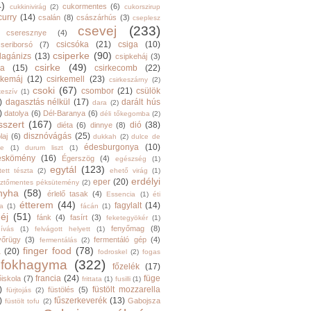
4)
cukormentes
(6)
cukkinivirág
(2)
cukorszirup
curry
(14)
csalán
(8)
császárhús
(3)
cseplesz
csevej
(233)
cseresznye
(4)
csicsóka
(21)
csiga
(10)
cseriborsó
(7)
csiperke
(90)
llagánizs
(13)
csipkeháj
(3)
csirke
(49)
ra
(15)
csirkecomb
(22)
rkemáj
(12)
csirkemell
(23)
csirkeszárny
(2)
csoki
(67)
csombor
(21)
csülök
keszív
(1)
)
dagasztás nélkül
(17)
darált hús
dara
(2)
)
datolya
(6)
Dél-Baranya
(6)
déli tőkegomba
(2)
sszert
(167)
dió
(38)
diéta
(6)
dinnye
(8)
disznóvágás
(25)
laj
(6)
dukkah
(2)
dulce de
édesburgonya
(10)
he
(1)
durum liszt
(1)
eskömény
(16)
Égerszög
(4)
egészség
(1)
egytál
(123)
tett tészta
(2)
ehető virág
(1)
erdélyi
eper
(20)
sztőmentes péksütemény
(2)
nyha
(58)
érlelő tasak
(4)
Essencia
(1)
éti
étterem
(44)
fagylalt
(14)
ga
(1)
fácán
(1)
éj
(51)
fánk
(4)
fasírt
(3)
feketegyökér
(1)
fenyőmag
(8)
hívás
(1)
felvágott helyett
(1)
yőrügy
(3)
fermentáló gép
(4)
fermentálás
(2)
finger food
(78)
a
(20)
fodroskel
(2)
fogas
fokhagyma
(322)
főzelék
(17)
francia
(24)
füge
őiskola
(7)
frittata
(1)
fusilli
(1)
)
füstölt mozzarella
füstölés
(5)
fürjtojás
(2)
)
fűszerkeverék
(13)
Gabojsza
füstölt tofu
(2)