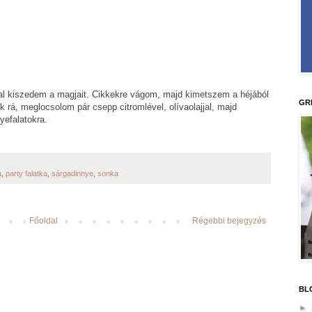
al kiszedem a magjait. Cikkekre vágom, majd kimetszem a héjából
GR
k rá, meglocsolom pár csepp citromlével, olívaolajjal, majd
yefalatokra.
a
,
party falatka
,
sárgadinnye
,
sonka
Főoldal
Régebbi bejegyzés
BL
►