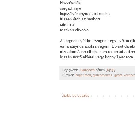
Hozzávalók:
sárgadinnye
hajszálvékonyra szelt sonka
frissen őrölt szinesbors
citromlé
toszkán olívaolaj
A sárgadinnyét kettévágom, egy evőkanáll
és falatnyi darabokra vágom. Borsot darálo
rózsaformában elhelyezem a sonkát a dinn
Igazán üdítő előétel vagy könnyű vacsora.
Bejegyezte:
Gabojsza
dátum:
14:06
Címkék:
finger food
,
gluténmentes
,
gyors vacsor
Újabb bejegyzés