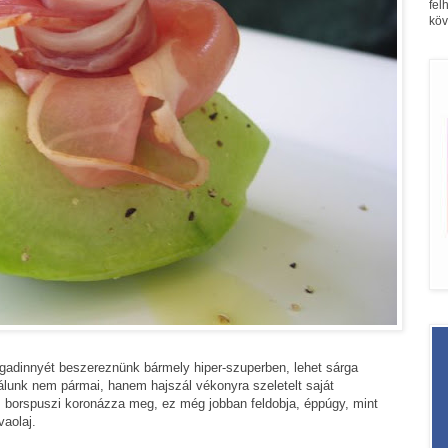
fel
köv
adinnyét beszereznünk bármely hiper-szuperben, lehet sárga
álunk nem pármai, hanem hajszál vékonyra szeletelt saját
s borspuszi koronázza meg, ez még jobban feldobja, éppúgy, mint
vaolaj.