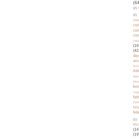
(6
(2)
(2)
csi
csi
csí
csi
csir
(16
(42
de
dióo
lec
éd
ége
éle
ko
csi
fah
Fel
fen
fet
(1)
főz
(14
(19