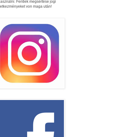
használni. Fentiek megsértése jogi
etkezményeket von maga után!