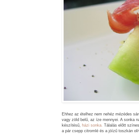
Ehhez az ételhez nem nehéz mézédes sárg
vagy zöld belű, az íze mennyei. A sonka n
készítésű,
házi sonka.
Tálalás előtt színe
a pár csepp citromlé és a jóízű toszkán olí