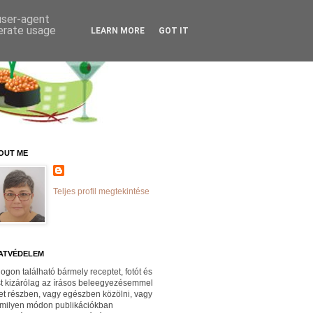
 user-agent
nerate usage
LEARN MORE
GOT IT
OUT ME
Teljes profil megtekintése
ATVÉDELEM
logon található bármely receptet, fotót és
st kizárólag az írásos beleegyezésemmel
et részben, vagy egészben közölni, vagy
milyen módon publikációkban