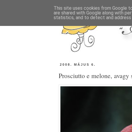
This site uses cookies from Google to 
are shared with Google along with per
statistics, and to detect and address
2008. MÁJUS 6.
Prosciutto e melone, avagy