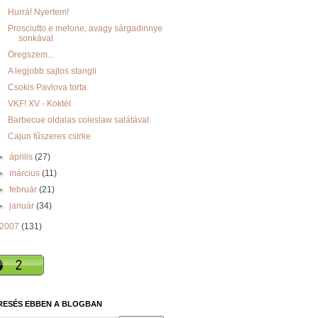
Hurrá! Nyertem!
Prosciutto e melone, avagy sárgadinnye
sonkával
Öregszem...
A legjobb sajtos stangli
Csokis Pavlova torta
VKF! XV - Koktél
Barbecue oldalas coleslaw salátával
Cajun fűszeres csirke
►
április
(27)
►
március
(11)
►
február
(21)
►
január
(34)
2007
(131)
RESÉS EBBEN A BLOGBAN