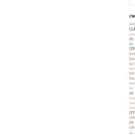
CÍ
acti
(1
ama
(8)
(2)
(29
ko
ba
(1)
bár
bá
ba
bec
bio
(8)
bor
bra
burr
(15
cék
(5)
ci
de 