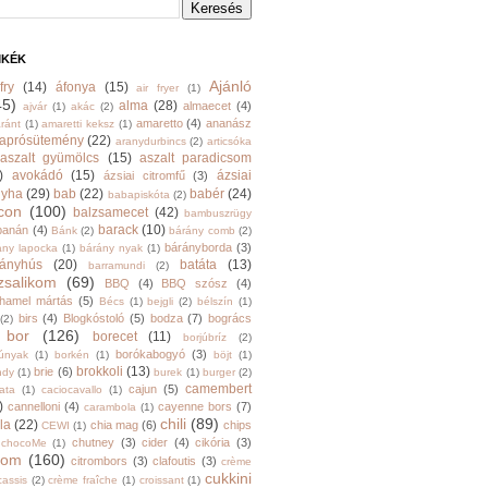
MKÉK
Ajánló
fry
(14)
áfonya
(15)
air fryer
(1)
45)
alma
(28)
almaecet
(4)
ajvár
(1)
akác
(2)
amaretto
(4)
ananász
ránt
(1)
amaretti keksz
(1)
aprósütemény
(22)
aranydurbincs
(2)
articsóka
aszalt gyümölcs
(15)
aszalt paradicsom
)
avokádó
(15)
ázsiai
ázsiai citromfű
(3)
nyha
(29)
bab
(22)
babér
(24)
babapiskóta
(2)
con
(100)
balzsamecet
(42)
bambuszrügy
barack
(10)
banán
(4)
Bánk
(2)
bárány comb
(2)
bárányborda
(3)
ány lapocka
(1)
bárány nyak
(1)
rányhús
(20)
batáta
(13)
barramundi
(2)
zsalikom
(69)
BBQ
(4)
BBQ szósz
(4)
hamel mártás
(5)
Bécs
(1)
bejgli
(2)
bélszín
(1)
birs
(4)
Blogkóstoló
(5)
bodza
(7)
bogrács
(2)
bor
(126)
borecet
(11)
borjúbríz
(2)
borókabogyó
(3)
júnyak
(1)
borkén
(1)
böjt
(1)
brokkoli
(13)
brie
(6)
ndy
(1)
burek
(1)
burger
(2)
camembert
cajun
(5)
ata
(1)
caciocavallo
(1)
)
cannelloni
(4)
cayenne bors
(7)
carambola
(1)
chili
(89)
la
(22)
chia mag
(6)
chips
CEWI
(1)
chutney
(3)
cider
(4)
cikória
(3)
chocoMe
(1)
trom
(160)
citrombors
(3)
clafoutis
(3)
crème
cukkini
cassis
(2)
crème fraîche
(1)
croissant
(1)