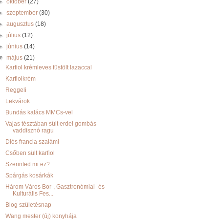
►
október
(27)
►
szeptember
(30)
►
augusztus
(18)
►
július
(12)
►
június
(14)
▼
május
(21)
Karfiol krémleves füstölt lazaccal
Karfiolkrém
Reggeli
Lekvárok
Bundás kalács MMCs-vel
Vajas tésztában sült erdei gombás
vaddisznó ragu
Diós francia szalámi
Csőben sült karfiol
Szerinted mi ez?
Spárgás kosárkák
Három Város Bor-, Gasztronómiai- és
Kulturális Fes...
Blog születésnap
Wang mester (új) konyhája