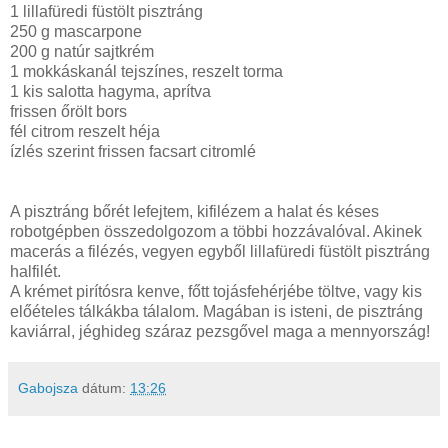
1 lillafüredi füstölt pisztráng
250 g mascarpone
200 g natúr sajtkrém
1 mokkáskanál tejszínes, reszelt torma
1 kis salotta hagyma, aprítva
frissen őrölt bors
fél citrom reszelt héja
ízlés szerint frissen facsart citromlé
A pisztráng bőrét lefejtem, kifilézem a halat és késes
robotgépben összedolgozom a többi hozzávalóval. Akinek
macerás a filézés, vegyen egyből lillafüredi füstölt pisztráng
halfilét.
A krémet pirítósra kenve, főtt tojásfehérjébe töltve, vagy kis
előételes tálkákba tálalom. Magában is isteni, de pisztráng
kaviárral, jéghideg száraz pezsgővel maga a mennyország!
Gabojsza
dátum:
13:26