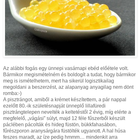
Az alábbi fogás egy ünnepi vasárnapi ebéd előétele volt.
Bármikor megismételném és boldogít a tudat, hogy bármikor
meg is ismételhetem, mert ha sikerül logisztikailag
megoldani a beszerzést, az alapanyag anyagilag nem dönt
romba:-)
A pisztrángot, amiből a krémet készítettem, a pár nappal
ezelőtt 80.-ik születésnapját ünneplő lillafüredi
pisztrángtelepen nevelték a keltetéstől 2 évig, míg elérte a
megfelelő, „vágási” súlyt, majd 12 féle fűszerből készült
páclében pácolták és hideg füstön, bükkfahasábon,
fűrészporon aranysárgára füstölték ugyanott. A hal húsa
feszes maradt, az íze pedig hmmm… mindenkit arra