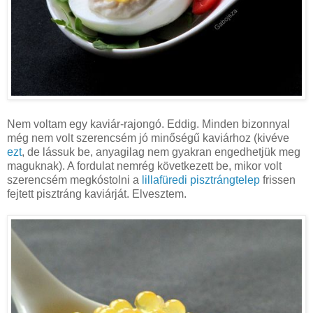
Nem voltam egy kaviár-rajongó. Eddig. Minden bizonnyal
még nem volt szerencsém jó minőségű kaviárhoz (kivéve
ezt
, de lássuk be, anyagilag nem gyakran engedhetjük meg
maguknak). A fordulat nemrég következett be, mikor volt
szerencsém megkóstolni a
lillafüredi pisztrángtelep
frissen
fejtett pisztráng kaviárját. Elvesztem.