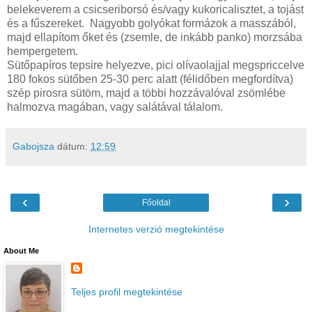
belekeverem a csicseriborsó és/vagy kukoricalisztet, a tojást
és a fűszereket. Nagyobb golyókat formázok a masszából,
majd ellapítom őket és (zsemle, de inkább panko) morzsába
hempergetem.
Sütőpapíros tepsire helyezve, pici olívaolajjal megspriccelve
180 fokos sütőben 25-30 perc alatt (félidőben megfordítva)
szép pirosra sütöm, majd a többi hozzávalóval zsömlébe
halmozva magában, vagy salátával tálalom.
Gabojsza
dátum:
12:59
‹
›
Főoldal
Internetes verzió megtekintése
About Me
Teljes profil megtekintése