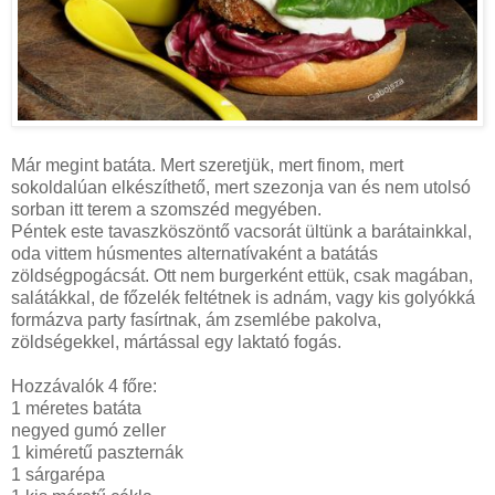
Már megint batáta. Mert szeretjük, mert finom, mert
sokoldalúan elkészíthető, mert szezonja van és nem utolsó
sorban itt terem a szomszéd megyében.
Péntek este tavaszköszöntő vacsorát ültünk a barátainkkal,
oda vittem húsmentes alternatívaként a batátás
zöldségpogácsát. Ott nem burgerként ettük, csak magában,
salátákkal, de főzelék feltétnek is adnám, vagy kis golyókká
formázva party fasírtnak, ám zsemlébe pakolva,
zöldségekkel, mártással egy laktató fogás.
Hozzávalók 4 főre:
1 méretes batáta
negyed gumó zeller
1 kiméretű paszternák
1 sárgarépa