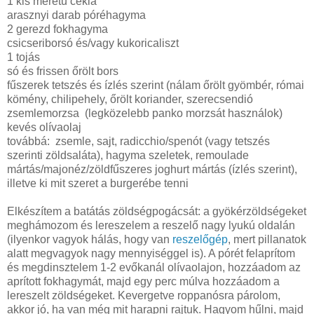
1 kis méretű cékla
arasznyi darab póréhagyma
2 gerezd fokhagyma
csicseriborsó és/vagy kukoricaliszt
1 tojás
só és frissen őrölt bors
fűszerek tetszés és ízlés szerint (nálam őrölt gyömbér, római
kömény, chilipehely, őrölt koriander, szerecsendió
zsemlemorzsa (legközelebb panko morzsát használok)
kevés olívaolaj
továbbá: zsemle, sajt, radicchio/spenót (vagy tetszés
szerinti zöldsaláta), hagyma szeletek, remoulade
mártás/majonéz/zöldfűszeres joghurt mártás (ízlés szerint),
illetve ki mit szeret a burgerébe tenni
Elkészítem a batátás zöldségpogácsát: a gyökérzöldségeket
meghámozom és lereszelem a reszelő nagy lyukú oldalán
(ilyenkor vagyok hálás, hogy van
reszelőgép
, mert pillanatok
alatt megvagyok nagy mennyiséggel is). A pórét felaprítom
és megdinsztelem 1-2 evőkanál olívaolajon, hozzáadom az
aprított fokhagymát, majd egy perc múlva hozzáadom a
lereszelt zöldségeket. Kevergetve roppanósra párolom,
akkor jó, ha van még mit harapni rajtuk. Hagyom hűlni, majd