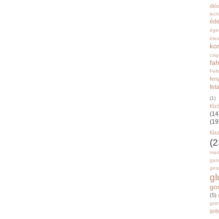
dióo
lec
éd
ége
éle
ko
csi
fah
Fel
fen
fet
(1)
főz
(14
(19
fűs
(2
mas
gaz
gesz
g
go
(5)
gran
gul