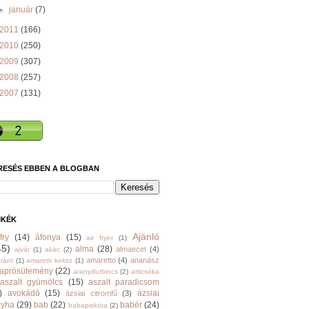
►
január
(7)
2011
(166)
2010
(250)
2009
(307)
2008
(257)
2007
(131)
RESÉS EBBEN A BLOGBAN
MKÉK
Ajánló
fry
(14)
áfonya
(15)
air fryer
(1)
45)
alma
(28)
almaecet
(4)
ajvár
(1)
akác
(2)
amaretto
(4)
ananász
ránt
(1)
amaretti keksz
(1)
aprósütemény
(22)
aranydurbincs
(2)
articsóka
aszalt gyümölcs
(15)
aszalt paradicsom
)
avokádó
(15)
ázsiai
ázsiai citromfű
(3)
nyha
(29)
bab
(22)
babér
(24)
babapiskóta
(2)