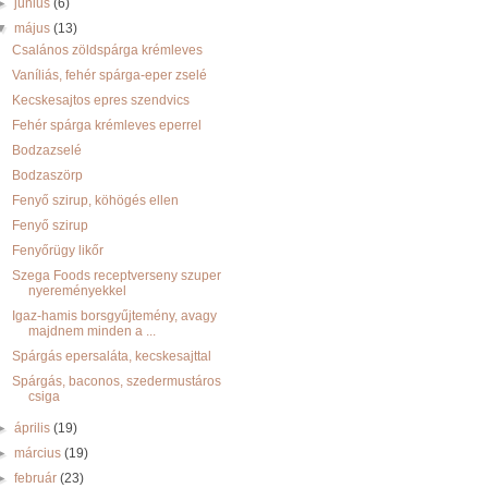
►
június
(6)
▼
május
(13)
Csalános zöldspárga krémleves
Vaníliás, fehér spárga-eper zselé
Kecskesajtos epres szendvics
Fehér spárga krémleves eperrel
Bodzazselé
Bodzaszörp
Fenyő szirup, köhögés ellen
Fenyő szirup
Fenyőrügy likőr
Szega Foods receptverseny szuper
nyereményekkel
Igaz-hamis borsgyűjtemény, avagy
majdnem minden a ...
Spárgás epersaláta, kecskesajttal
Spárgás, baconos, szedermustáros
csiga
►
április
(19)
►
március
(19)
►
február
(23)