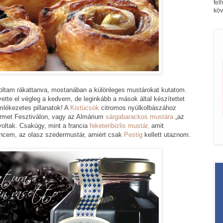
fel
köv
voltam rákattanva, mostanában a különleges mustárokat kutatom.
tte el végleg a kedvem, de leginkább a mások által készítettet
lékezetes pillanatok! A
Kistücsök
citromos nyúlkolbászához
rmet Fesztiválon, vagy az Almárium
sárgabarackos mustára
„az
oltak. Csakúgy, mint a francia
feketeribizlis mustár,
amit
ncem, az olasz szedermustár, amiért csak
Pestig
kellett utaznom.