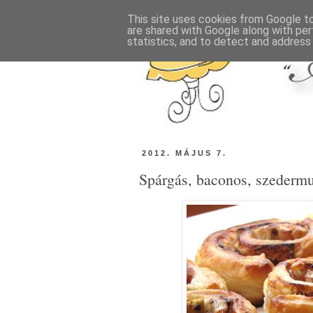
This site uses cookies from Google to 
are shared with Google along with per
statistics, and to detect and address
2012. MÁJUS 7.
Spárgás, baconos, szedermu