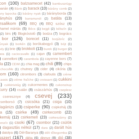
con
(100)
balzsamecet
(42)
bambuszrügy
barack
(10)
banán
(4)
Bánk
(2)
bárány comb
(2)
bárányborda
(3)
ány lapocka
(1)
bárány nyak
(1)
rányhús
(20)
batáta
(13)
barramundi
(2)
zsalikom
(69)
BBQ
(4)
BBQ szósz
(4)
hamel mártás
(5)
Bécs
(1)
bejgli
(2)
bélszín
(1)
birs
(4)
Blogkóstoló
(5)
bodza
(7)
bogrács
(2)
bor
(126)
borecet
(11)
borjúbríz
(2)
borókabogyó
(3)
júnyak
(1)
borkén
(1)
böjt
(1)
brokkoli
(13)
brie
(6)
ndy
(1)
burek
(1)
burger
(2)
camembert
cajun
(5)
ata
(1)
caciocavallo
(1)
)
cannelloni
(4)
cayenne bors
(7)
carambola
(1)
chili
(89)
la
(22)
chia mag
(6)
chips
CEWI
(1)
chutney
(3)
cider
(4)
cikória
(3)
chocoMe
(1)
trom
(160)
citrombors
(3)
clafoutis
(3)
crème
cukkini
cassis
(2)
crème fraîche
(1)
croissant
(1)
4)
cukormentes
(6)
cukkinivirág
(2)
cukorszirup
curry
(14)
csalán
(8)
császárhús
(3)
cseplesz
csevej
(233)
cseresznye
(4)
csicsóka
(21)
csiga
(10)
cseriborsó
(7)
csiperke
(90)
llagánizs
(13)
csipkeháj
(3)
csirke
(49)
ra
(15)
csirkecomb
(22)
rkemáj
(12)
csirkemell
(23)
csirkeszárny
(2)
csoki
(67)
csombor
(21)
csülök
keszív
(1)
)
dagasztás nélkül
(17)
darált hús
dara
(2)
)
datolya
(6)
Dél-Baranya
(6)
déli tőkegomba
(2)
sszert
(167)
dió
(38)
diéta
(6)
dinnye
(8)