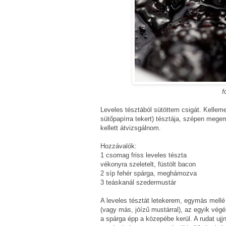
f
Leveles tésztából sütöttem csigát. Kelleme
sütőpapírra tekert) tésztája, szépen megem
kellett átvizsgálnom.
Hozzávalók:
1 csomag friss leveles tészta
vékonyra szeletelt, füstölt bacon
2 síp fehér spárga, meghámozva
3 teáskanál szedermustár
A leveles tésztát letekerem, egymás mell
(vagy más, jóízű mustárral), az egyik végé
a spárga épp a közepébe kerül. A rudat ujj