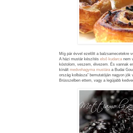
Míg pár évvel ezelőtt a balzsamecetekre 
A házi mustár készítés
első kudarca
nem ve
kóstolom, veszem, élvezem. És vannak em
kínált
medvehagyma mustára
a Budai Gou
ország kolbásza” bemutatóján nagyon jók v
Brüsszelben ettem, vagy a legújabb kedve