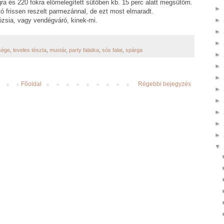
gra és
220 fokra előmelegített sütőben kb. 15 perc alatt megsütöm.
►
 frissen reszelt parmezánnal, de ezt most elmaradt.
mózsia, vagy vendégváró, kinek-mi.
►
►
►
sége
,
leveles tészta
,
mustár
,
party falatka
,
sós falat
,
spárga
►
►
►
Főoldal
Régebbi bejegyzés
►
►
►
►
►
▼