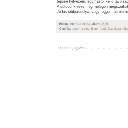
tepsire helyezem, egymástól kellő távolsá
A sütőből kivéve még melegen megszórható
Jó kis sörkorcsolya, vagy reggeli, úti ele
Bejegyezte:
Gabojsza
dátum:
13:45
Címkék:
bacon
,
csiga
,
finger food
,
Gabojsza pék
Újabb bejegyzés