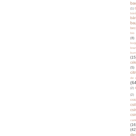
ba
(1)
bár
bá
ba
bec
bio
(8)
bor
bra
burr
(15
cék
(5)
ci
de 
(6
(2)
(2)
csi
csi
csí
csi
csir
(16
(42
de