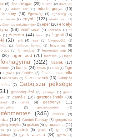
disznóvágás
(25)
laj
(6)
dukkah
(2)
dulce de
édesburgonya
(10)
he
(1)
durum liszt
(1)
eskömény
(16)
Égerszög
(4)
egészség
(1)
egytál
(123)
tett tészta
(2)
ehető virág
(1)
erdélyi
eper
(20)
sztőmentes péksütemény
(2)
nyha
(58)
érlelő tasak
(4)
Essencia
(1)
éti
étterem
(44)
fagylalt
(14)
ga
(1)
fácán
(1)
éj
(51)
fánk
(4)
fasírt
(3)
feketegyökér
(1)
fenyőmag
(8)
hívás
(1)
felvágott helyett
(1)
yőrügy
(3)
fermentáló gép
(4)
fermentálás
(2)
finger food
(78)
a
(20)
fodroskel
(2)
fogas
fokhagyma
(322)
főzelék
(17)
francia
(24)
füge
őiskola
(7)
frittata
(1)
fusilli
(1)
)
füstölt mozzarella
füstölés
(5)
fürjtojás
(2)
)
fűszerkeverék
(13)
Gabojsza
füstölt tofu
(2)
Gabojsza péksége
zertára
(7)
31)
gabonatej főző
(8)
galangal
(1)
garam
garnéla
(16)
gasztroajándék
(38)
ala
(1)
gesztenye
(11)
gersli
(4)
ebéd
(1)
tenyeliszt
(2)
gesztenyepüré
(1)
luténmentes
(346)
gnocchi
(3)
mba
(134)
Gordon Ramsay
(3)
gorgonzola
gránátalma
(11)
görög konyha
(8)
graham
(4)
grill
(29)
grapefruit
(8)
gratin
(4)
ita
(1)
gyors vacsora
(34)
yásnap
(3)
gyoza
(1)