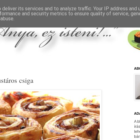
deliver its services and to analyze traffic. Your IP address and
formance and security metrics to ensure quality of service, ge
 abuse.
AB
stáros csiga
AD
A b
írá
leh
bár