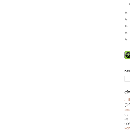
►
►
►
►
►
KE
CÍ
acti
(1
ama
(8)
(2)
(29
ko