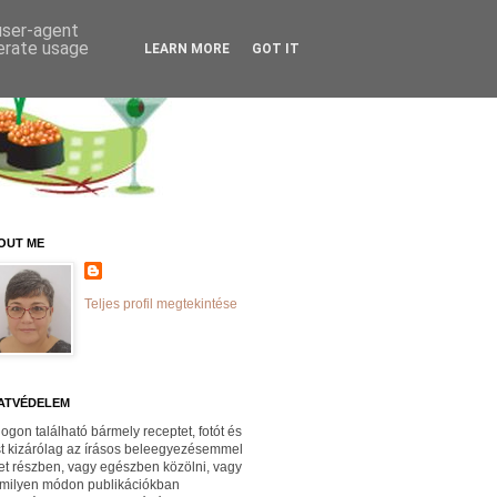
 user-agent
nerate usage
LEARN MORE
GOT IT
OUT ME
Teljes profil megtekintése
ATVÉDELEM
logon található bármely receptet, fotót és
st kizárólag az írásos beleegyezésemmel
et részben, vagy egészben közölni, vagy
milyen módon publikációkban