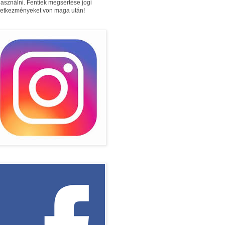
használni. Fentiek megsértése jogi
etkezményeket von maga után!