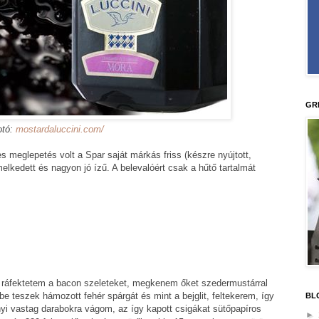
GR
otó:
mostardaluccini.com/
s meglepetés volt a Spar saját márkás friss (készre nyújtott,
elkedett és nagyon jó ízű. A belevalóért csak a hűtő tartalmát
é ráfektetem a bacon szeleteket, megkenem őket szedermustárral
be teszek hámozott fehér spárgát és mint a bejglit, feltekerem, így
BL
nyi vastag darabokra vágom, az így kapott csigákat sütőpapíros
►