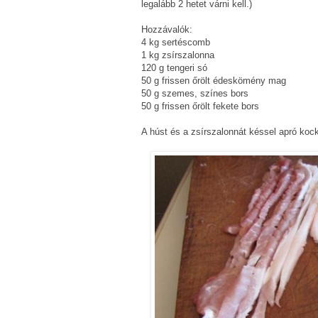
legalább 2 hetet várni kell.)
Hozzávalók:
4 kg sertéscomb
1 kg zsírszalonna
120 g tengeri só
50 g frissen őrölt édeskömény mag
50 g szemes, színes bors
50 g frissen őrölt fekete bors
A húst és a zsírszalonnát késsel apró kock