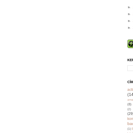
►
►
►
►
KE
CÍ
acti
(1
ama
(8)
(2)
(29
ko
ba
(1)