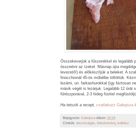
Összekeverjük a fűszerekkel és legalább p
összeérni az ízeket. Másnap újra megdolg
levezető!) és előkészítjük a beleket. A s
finocchionát 45-ös műbélbe töltöttük. Kézm
lezárni, un. farkashurokkal (így biztosan n
másik végét is lezárjuk. Legalább 12 órát 
fűrészporával, 2-3 hideg füsttel megfüstöl
Ha tetszik a recept,
csatlakozz Gabojsza 
Bejegyezte:
Gabojsza
dátum:
15:24
Címkék:
disznóvágás
,
édeskömény
,
kolbász