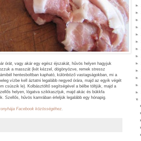
►
►
►
►
►
►
►
►
ár órát, vagy akár egy egész éjszakát, hűvös helyen hagyjuk
►
ozzuk a masszát (két kézzel, dögönyözve, remek stressz
►
zalámibél hentesboltban kapható, különböző vastagságokban, mi a
►
eleg vízbe kell áztatni legalább negyed órára, majd az egyik végét
►
em csúszik le). Kolbásztöltő segítségével a bélbe töltjük, majd a
szellős helyen, lógatva szikkasztjuk, majd akác és bükkfa
►
jük. Szellős, hűvös kamrában érleljük legalább egy hónapig.
▼
konyhája Facebook közösségéhez
.