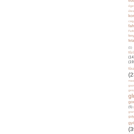
éd
ége
éle
ko
csi
fah
Fel
fen
fet
(1)
főz
(14
(19
fűs
(2
mas
gaz
gesz
g
go
(5)
gran
gul
gy
(3