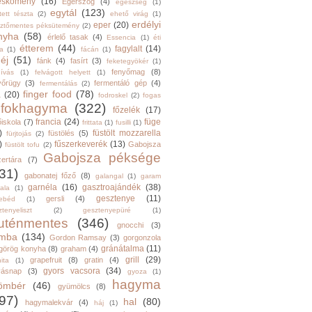
eskömény
(16)
Égerszög
(4)
egészség
(1)
egytál
(123)
tett tészta
(2)
ehető virág
(1)
erdélyi
eper
(20)
sztőmentes péksütemény
(2)
nyha
(58)
érlelő tasak
(4)
Essencia
(1)
éti
étterem
(44)
fagylalt
(14)
ga
(1)
fácán
(1)
éj
(51)
fánk
(4)
fasírt
(3)
feketegyökér
(1)
fenyőmag
(8)
hívás
(1)
felvágott helyett
(1)
yőrügy
(3)
fermentáló gép
(4)
fermentálás
(2)
finger food
(78)
a
(20)
fodroskel
(2)
fogas
fokhagyma
(322)
főzelék
(17)
francia
(24)
füge
őiskola
(7)
frittata
(1)
fusilli
(1)
)
füstölt mozzarella
füstölés
(5)
fürjtojás
(2)
)
fűszerkeverék
(13)
Gabojsza
füstölt tofu
(2)
Gabojsza péksége
zertára
(7)
31)
gabonatej főző
(8)
galangal
(1)
garam
garnéla
(16)
gasztroajándék
(38)
ala
(1)
gesztenye
(11)
gersli
(4)
ebéd
(1)
tenyeliszt
(2)
gesztenyepüré
(1)
luténmentes
(346)
gnocchi
(3)
mba
(134)
Gordon Ramsay
(3)
gorgonzola
gránátalma
(11)
görög konyha
(8)
graham
(4)
grill
(29)
grapefruit
(8)
gratin
(4)
ita
(1)
gyors vacsora
(34)
yásnap
(3)
gyoza
(1)
hagyma
ömbér
(46)
gyümölcs
(8)
97)
hal
(80)
hagymalekvár
(4)
háj
(1)