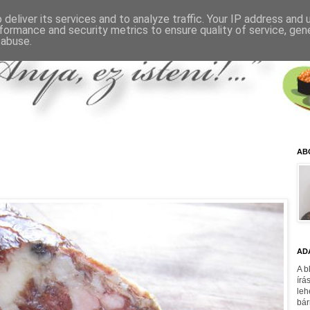
deliver its services and to analyze traffic. Your IP address and
formance and security metrics to ensure quality of service, ge
 abuse.
AB
AD
A b
írá
leh
bár