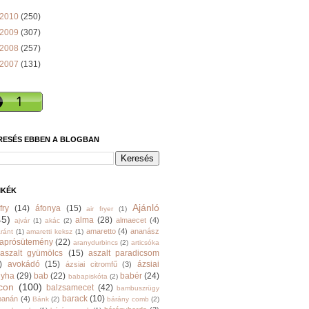
2010
(250)
2009
(307)
2008
(257)
2007
(131)
RESÉS EBBEN A BLOGBAN
MKÉK
Ajánló
fry
(14)
áfonya
(15)
air fryer
(1)
45)
alma
(28)
almaecet
(4)
ajvár
(1)
akác
(2)
amaretto
(4)
ananász
ránt
(1)
amaretti keksz
(1)
aprósütemény
(22)
aranydurbincs
(2)
articsóka
aszalt gyümölcs
(15)
aszalt paradicsom
)
avokádó
(15)
ázsiai
ázsiai citromfű
(3)
nyha
(29)
bab
(22)
babér
(24)
babapiskóta
(2)
con
(100)
balzsamecet
(42)
bambuszrügy
barack
(10)
banán
(4)
Bánk
(2)
bárány comb
(2)