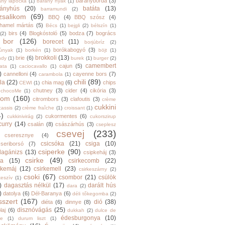
bárányborda
(3)
ány lapocka
(1)
bárány nyak
(1)
rányhús
(20)
batáta
(13)
barramundi
(2)
zsalikom
(69)
BBQ
(4)
BBQ szósz
(4)
hamel mártás
(5)
Bécs
(1)
bejgli
(2)
bélszín
(1)
birs
(4)
Blogkóstoló
(5)
bodza
(7)
bogrács
(2)
bor
(126)
borecet
(11)
borjúbríz
(2)
borókabogyó
(3)
júnyak
(1)
borkén
(1)
böjt
(1)
brokkoli
(13)
brie
(6)
ndy
(1)
burek
(1)
burger
(2)
camembert
cajun
(5)
ata
(1)
caciocavallo
(1)
)
cannelloni
(4)
cayenne bors
(7)
carambola
(1)
chili
(89)
la
(22)
chia mag
(6)
chips
CEWI
(1)
chutney
(3)
cider
(4)
cikória
(3)
chocoMe
(1)
trom
(160)
citrombors
(3)
clafoutis
(3)
crème
cukkini
cassis
(2)
crème fraîche
(1)
croissant
(1)
4)
cukormentes
(6)
cukkinivirág
(2)
cukorszirup
curry
(14)
csalán
(8)
császárhús
(3)
cseplesz
csevej
(233)
cseresznye
(4)
csicsóka
(21)
csiga
(10)
cseriborsó
(7)
csiperke
(90)
llagánizs
(13)
csipkeháj
(3)
csirke
(49)
ra
(15)
csirkecomb
(22)
rkemáj
(12)
csirkemell
(23)
csirkeszárny
(2)
csoki
(67)
csombor
(21)
csülök
keszív
(1)
)
dagasztás nélkül
(17)
darált hús
dara
(2)
)
datolya
(6)
Dél-Baranya
(6)
déli tőkegomba
(2)
sszert
(167)
dió
(38)
diéta
(6)
dinnye
(8)
disznóvágás
(25)
laj
(6)
dukkah
(2)
dulce de
édesburgonya
(10)
he
(1)
durum liszt
(1)