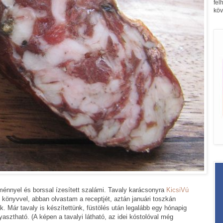
fel
köv
ménnyel és borssal ízesített szalámi. Tavaly karácsonyra
KicsiVú
könyvvel, abban olvastam a receptjét, aztán januári toszkán
k. Már tavaly is készítettünk, füstölés után legalább egy hónapig
gyasztható. (A képen a tavalyi látható, az idei kóstolóval még