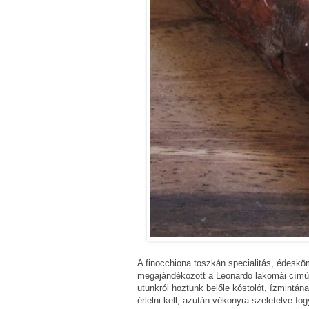
A finocchiona toszkán specialitás, édeskö
megajándékozott a Leonardo lakomái című 
utunkról hoztunk belőle kóstolót, ízmintána
érlelni kell, azután vékonyra szeletelve fo