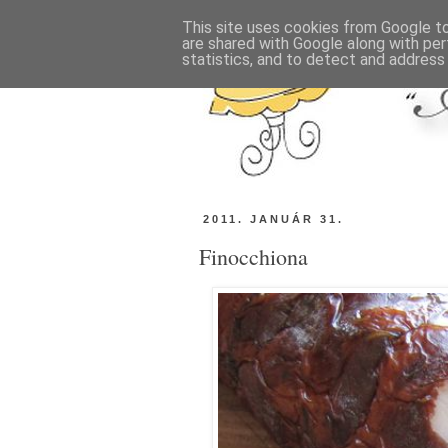
This site uses cookies from Google to 
are shared with Google along with per
statistics, and to detect and address
2011. JANUÁR 31.
Finocchiona