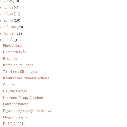
►
július
(18)
►
június
(4)
►
május
(14)
►
április
(16)
►
március
(28)
►
február
(19)
▼
január
(13)
Finocchiona
Narancslekvár
Essencia
Kacsa bourguignon
Tejszínes sült hagyma
Kakukkfüves citromos kolbász
Chorizo
Helyzetjelentés
Kedvenc téli egytálételem
Felvágott helyett
Egyszemélyes pulykakocsonya
Magyar Konyha
B.Ú.É.K.! 2011