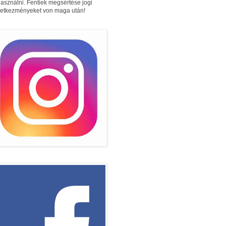
használni. Fentiek megsértése jogi
etkezményeket von maga után!