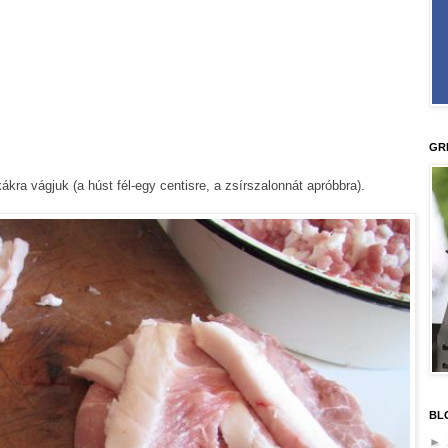
GR
ákra vágjuk (a húst fél-egy centisre, a zsírszalonnát apróbbra).
BL
►