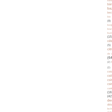
bár
bá
ba
bec
bio
(8)
bor
bra
burr
(15
cék
(5)
ci
de 
(6
(2)
(2)
csi
csi
csí
csi
csir
(16
(42
de
dióo
lec