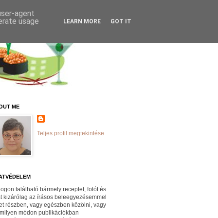
 user-agent
nerate usage
LEARN MORE
GOT IT
OUT ME
Teljes profil megtekintése
ATVÉDELEM
logon található bármely receptet, fotót és
st kizárólag az írásos beleegyezésemmel
et részben, vagy egészben közölni, vagy
milyen módon publikációkban