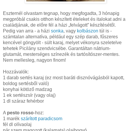
Eszternél olvastam tegnap, hogy megfogadta, 3 hónapig
megpróbál csakis otthon készített ételeket és italokat adni a
családjának, de előre fél a házi „felvágott” készítésétől.
Pedig van arra - a házi
sonka
, vagy
kolbászon
túl is -
számtalan alternatíva, például egy szép darab, fűszeres
kencével göngyölt - sült karaj, melyet vékonyra szeletelve
tehetek Picilány szendvicsébe. Garantáltan nátrium-
glutamát, mesterséges színezék és tartósítószer-mentes.
Nem mellesleg, nagyon finom!
Hozzávalók:
1 darab sertés karaj (ez most baráti disznóvágásból kapott,
boldog sertésből való)
konyhai kötöző madzag
1 ek sertészsír (vagy olaj)
1 dl
száraz fehérbor
A
pesto rosso
-hoz:
1 marék
szárított paradicsom
fél dl olívaolaj
pár szem magozott (kalamata) olajbogyó