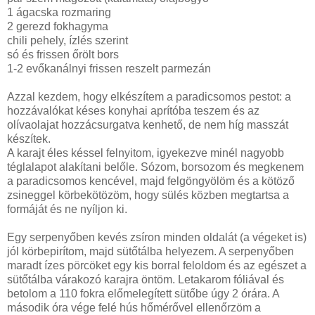
1 ágacska rozmaring
2 gerezd fokhagyma
chili pehely, ízlés szerint
só és frissen őrölt bors
1-2 evőkanálnyi frissen reszelt parmezán
Azzal kezdem, hogy elkészítem a paradicsomos pestot: a
hozzávalókat késes konyhai aprítóba teszem és az
olívaolajat hozzácsurgatva kenhető, de nem híg masszát
készítek.
A karajt éles késsel felnyitom, igyekezve minél nagyobb
téglalapot alakítani belőle. Sózom, borsozom és megkenem
a paradicsomos kencével, majd felgöngyölöm és a kötöző
zsineggel körbekötözöm, hogy sülés közben megtartsa a
formáját és ne nyíljon ki.
Egy serpenyőben kevés zsíron minden oldalát (a végeket is)
jól körbepirítom, majd sütőtálba helyezem. A serpenyőben
maradt ízes pörcöket egy kis borral feloldom és az egészet a
sütőtálba várakozó karajra öntöm. Letakarom fóliával és
betolom a 110 fokra előmelegített sütőbe úgy 2 órára. A
második óra vége felé hús hőmérővel ellenőrzöm a