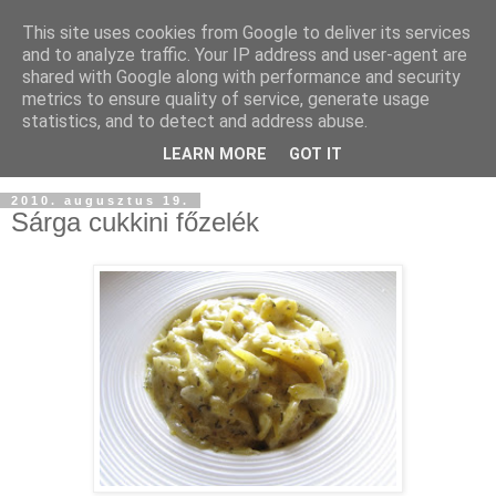
This site uses cookies from Google to deliver its services
and to analyze traffic. Your IP address and user-agent are
shared with Google along with performance and security
metrics to ensure quality of service, generate usage
statistics, and to detect and address abuse.
LEARN MORE
GOT IT
2010. augusztus 19.
Sárga cukkini főzelék