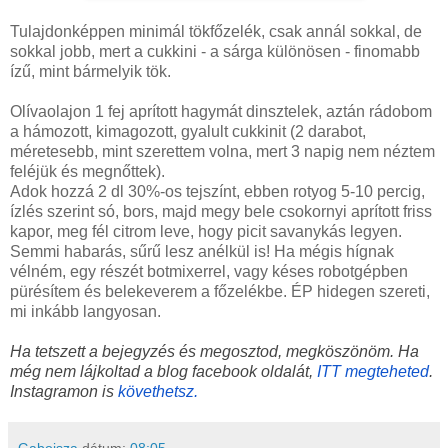
Tulajdonképpen minimál tökfőzelék, csak annál sokkal, de
sokkal jobb, mert a cukkini - a sárga különösen - finomabb
ízű, mint bármelyik tök.
Olívaolajon 1 fej aprított hagymát dinsztelek, aztán rádobom
a hámozott, kimagozott, gyalult cukkinit (2 darabot,
méretesebb, mint szerettem volna, mert 3 napig nem néztem
feléjük és megnőttek).
Adok hozzá 2 dl 30%-os tejszínt, ebben rotyog 5-10 percig,
ízlés szerint só, bors, majd megy bele csokornyi aprított friss
kapor, meg fél citrom leve, hogy picit savanykás legyen.
Semmi habarás, sűrű lesz anélkül is! Ha mégis hígnak
vélném, egy részét botmixerrel, vagy késes robotgépben
pürésítem és belekeverem a főzelékbe. ÉP hidegen szereti,
mi inkább langyosan.
Ha tetszett a bejegyzés és megosztod, megköszönöm. Ha
még nem lájkoltad a blog facebook oldalát,
ITT megteheted
.
Instagramon is
követhetsz.
Gabojsza
dátum:
08:05