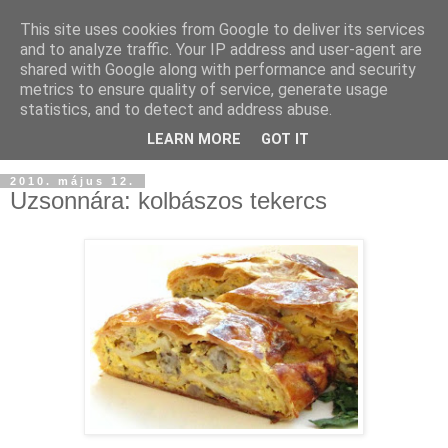
This site uses cookies from Google to deliver its services
and to analyze traffic. Your IP address and user-agent are
shared with Google along with performance and security
metrics to ensure quality of service, generate usage
statistics, and to detect and address abuse.
LEARN MORE
GOT IT
2010. május 12.
Uzsonnára: kolbászos tekercs