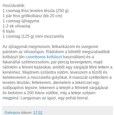
Hozzávalók:
1 csomag friss leveles tészta (250 g)
1 pár friss grillkolbász (kb 20 cm)
1 csomag újhagyma
1-2 ek olívaolaj
6 tojás
1 csomag (125 g) mini mozzarella
Az újhagymát megmosom, felkarikázom és üvegesre
párolom az olívaolajon. Rádobom a bőrétől megszabadított
kolbászt (én
csomboros kolbászt
használtam) és a
fakanállal szétmorzsolom, pár percig kevergetem, majd
ráöntöm a felvert tojásokat, amiből egy sárgáját félre tettem a
kenéshez. Majdnem szilárdra sütöm, leveszem a tűzről és
belekeverem a mozzarella golyókat. A masszát szétterítem a
leveles tésztán, feltekerem, átemelem a tekercset egy
sütőpapíros tepsire, lekenem a tetejét a félretett sárgájával
és betolom a 200 fokos sütőbe, míg a teteje szépen
megpirul. Langyosan az igazi, egy pohár borral.
Gabojsza
dátum:
17:01