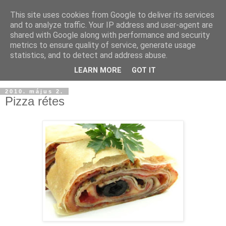
This site uses cookies from Google to deliver its services
and to analyze traffic. Your IP address and user-agent are
shared with Google along with performance and security
metrics to ensure quality of service, generate usage
statistics, and to detect and address abuse.
LEARN MORE
GOT IT
2010. május 2.
Pizza rétes