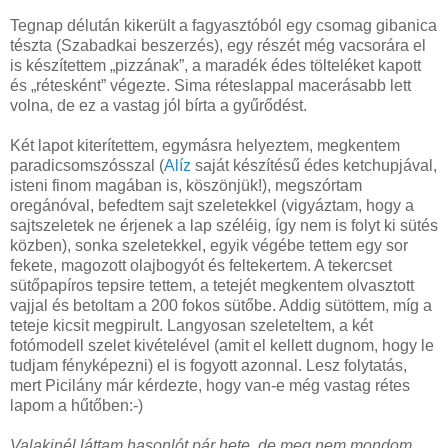
Tegnap délután kikerült a fagyasztóból egy csomag gibanica
tészta (Szabadkai beszerzés), egy részét még vacsorára el
is készítettem „pizzának”, a maradék édes tölteléket kapott
és „rétesként” végezte. Sima réteslappal macerásabb lett
volna, de ez a vastag jól bírta a gyűrődést.
Két lapot kiterítettem, egymásra helyeztem, megkentem
paradicsomszósszal (
Alíz
saját készítésű édes ketchupjával,
isteni finom magában is, köszönjük!), megszórtam
oregánóval, befedtem sajt szeletekkel (vigyáztam, hogy a
sajtszeletek ne érjenek a lap széléig, így nem is folyt ki sütés
közben), sonka szeletekkel, egyik végébe tettem egy sor
fekete, magozott olajbogyót és feltekertem. A tekercset
sütőpapíros tepsire tettem, a tetejét megkentem olvasztott
vajjal és betoltam a 200 fokos sütőbe. Addig sütöttem, míg a
teteje kicsit megpirult. Langyosan szeleteltem, a két
fotómodell szelet kivételével (amit el kellett dugnom, hogy le
tudjam fényképezni) el is fogyott azonnal. Lesz folytatás,
mert Picilány már kérdezte, hogy van-e még vastag rétes
lapom a hűtőben:-)
Valakinél láttam hasonlót pár hete, de meg nem mondom