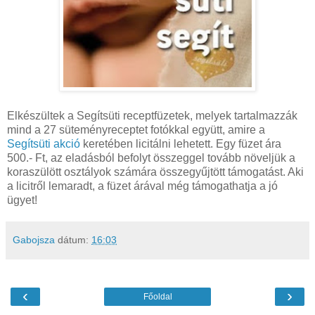
Elkészültek a Segítsüti receptfüzetek, melyek tartalmazzák
mind a 27 süteményreceptet fotókkal együtt, amire a
Segítsüti akció
keretében licitálni lehetett. Egy füzet ára
500.- Ft, az eladásból befolyt összeggel tovább növeljük a
koraszülött osztályok számára összegyűjtött támogatást. Aki
a licitről lemaradt, a füzet árával még támogathatja a jó
ügyet!
Gabojsza
dátum:
16:03
‹
›
Főoldal