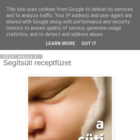
This site uses cookies from Google to deliver its services
and to analyze traffic. Your IP address and user-agent are
shared with Google along with performance and security
metrics to ensure quality of service, generate usage
statistics, and to detect and address abuse.
LEARN MORE
GOT IT
2010. május 4.
Segítsüti receptfüzet