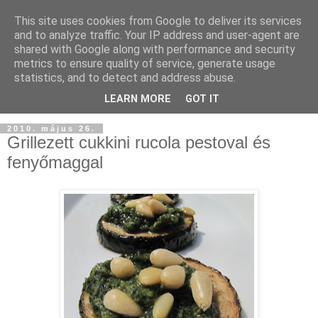
This site uses cookies from Google to deliver its services
and to analyze traffic. Your IP address and user-agent are
shared with Google along with performance and security
metrics to ensure quality of service, generate usage
statistics, and to detect and address abuse.
LEARN MORE
GOT IT
2010. május 26.
Grillezett cukkini rucola pestoval és
fenyőmaggal