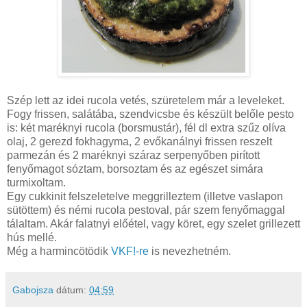
Szép lett az idei rucola vetés, szüretelem már a leveleket.
Fogy frissen, salátába, szendvicsbe és készült belőle pesto
is: két maréknyi rucola (borsmustár), fél dl extra szűz olíva
olaj, 2 gerezd fokhagyma, 2 evőkanálnyi frissen reszelt
parmezán és 2 maréknyi száraz serpenyőben pirított
fenyőmagot sóztam, borsoztam és az egészet simára
turmixoltam.
Egy cukkinit felszeletelve meggrilleztem (illetve vaslapon
sütöttem) és némi rucola pestoval, pár szem fenyőmaggal
tálaltam. Akár falatnyi előétel, vagy köret, egy szelet grillezett
hús mellé.
Még a harmincötödik
VKF!-re
is nevezhetném.
Gabojsza
dátum:
04:59