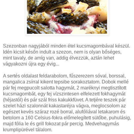
Szezonban nagyjából minden étel kucsmagombával készül.
Idén kicsit későn indult a szezon, nem is olyan bőséges,
mint tavaly, de amíg van, addig élvezzük, aztán lehet
vágyakozni újra egy évig...
A sertés oldalast feldarabolom, fűszerezem sóval, borssal,
mangalica zsírral kikent tepsibe sorakoztatom. Dobok mellé
pár fej megpucolt salotta hagymát, 2 maréknyi megtisztított
kucsmagombát, egy fej vízszintesen elfelezett fokhagymát
(héjastól) és pár szál friss kakukkfüvet. A tetjére teszek pár
szelet házi szalonnát kakastaréjra vágva, meglocsolom az
egészet kevés száraz rozé borral, alufóliával letakarom és
betolom a 160 Celsius-fokra előmelegített sütőbe, puhulásig,
majd fólia le és grill fokozat pár percig. Medvehagymás
krumplipürével tálalom.