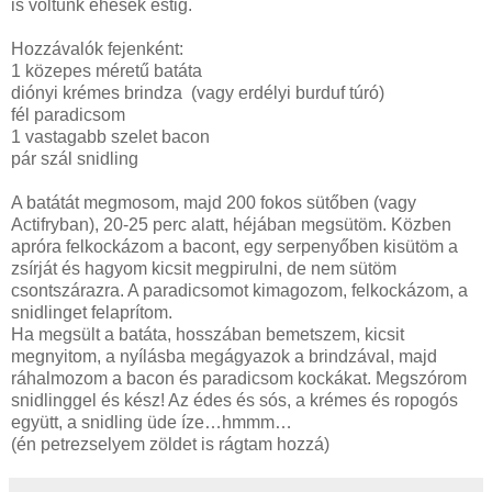
is voltunk éhesek estig.
Hozzávalók fejenként:
1 közepes méretű batáta
diónyi krémes brindza (vagy erdélyi burduf túró)
fél paradicsom
1 vastagabb szelet bacon
pár szál snidling
A batátát megmosom, majd 200 fokos sütőben (vagy
Actifryban), 20-25 perc alatt, héjában megsütöm. Közben
apróra felkockázom a bacont, egy serpenyőben kisütöm a
zsírját és hagyom kicsit megpirulni, de nem sütöm
csontszárazra. A paradicsomot kimagozom, felkockázom, a
snidlinget felaprítom.
Ha megsült a batáta, hosszában bemetszem, kicsit
megnyitom, a nyílásba megágyazok a brindzával, majd
ráhalmozom a bacon és paradicsom kockákat. Megszórom
snidlinggel és kész! Az édes és sós, a krémes és ropogós
együtt, a snidling üde íze…hmmm…
(én petrezselyem zöldet is rágtam hozzá)