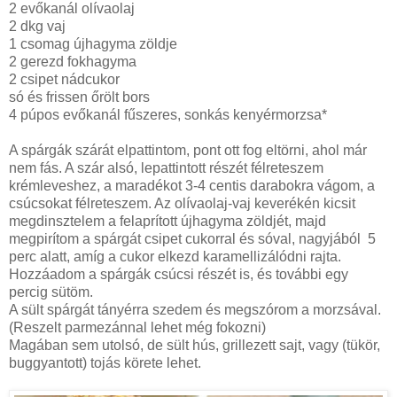
2 evőkanál olívaolaj
2 dkg vaj
1 csomag újhagyma zöldje
2 gerezd fokhagyma
2 csipet nádcukor
só és frissen őrölt bors
4 púpos evőkanál fűszeres, sonkás kenyérmorzsa*
A spárgák szárát elpattintom, pont ott fog eltörni, ahol már
nem fás. A szár alsó, lepattintott részét félreteszem
krémleveshez, a maradékot 3-4 centis darabokra vágom, a
csúcsokat félreteszem. Az olívaolaj-vaj keverékén kicsit
megdinsztelem a felaprított újhagyma zöldjét, majd
megpirítom a spárgát csipet cukorral és sóval, nagyjából 5
perc alatt, amíg a cukor elkezd karamellizálódni rajta.
Hozzáadom a spárgák csúcsi részét is, és további egy
percig sütöm.
A sült spárgát tányérra szedem és megszórom a morzsával.
(Reszelt parmezánnal lehet még fokozni)
Magában sem utolsó, de sült hús, grillezett sajt, vagy (tükör,
buggyantott) tojás körete lehet.