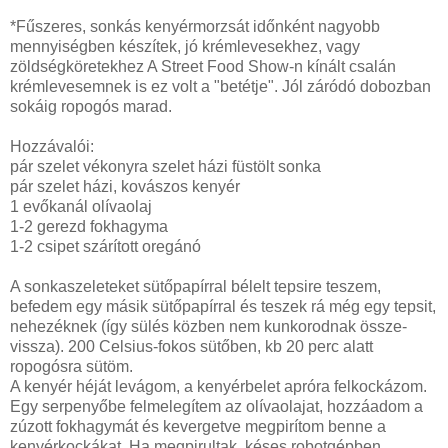
*Fűszeres, sonkás kenyérmorzsát időnként nagyobb
mennyiségben készítek, jó krémlevesekhez, vagy
zöldségköretekhez A Street Food Show-n kínált csalán
krémlevesemnek is ez volt a "betétje". Jól záródó dobozban
sokáig ropogós marad.
Hozzávalói:
pár szelet vékonyra szelet házi füstölt sonka
pár szelet házi, kovászos kenyér
1 evőkanál olívaolaj
1-2 gerezd fokhagyma
1-2 csipet szárított oregánó
A sonkaszeleteket sütőpapírral bélelt tepsire teszem,
befedem egy másik sütőpapírral és teszek rá még egy tepsit,
nehezéknek (így sülés közben nem kunkorodnak össze-
vissza). 200 Celsius-fokos sütőben, kb 20 perc alatt
ropogósra sütöm.
A kenyér héját levágom, a kenyérbelet apróra felkockázom.
Egy serpenyőbe felmelegítem az olívaolajat, hozzáadom a
zúzott fokhagymát és kevergetve megpirítom benne a
kenyérkockákat. Ha megpirultak, késes robotgépben