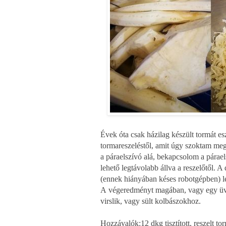
Évek óta csak házilag készült tormát es
tormareszeléstől, amit úgy szoktam me
a páraelszívó alá, bekapcsolom a párael
lehető legtávolabb állva a reszelőtől. A
(ennek hiányában késes robotgépben) le
A végeredményt magában, vagy egy 
virslik, vagy sült kolbászokhoz.
Hozzávalók:
12 dkg tisztított, reszelt 