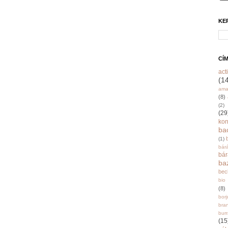
KE
CÍ
acti
(1
ama
(8)
(2)
(29
ko
ba
(1)
bár
bá
ba
bec
bio
(8)
bor
bra
burr
(15