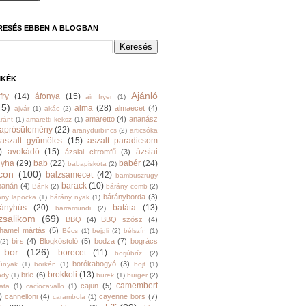
RESÉS EBBEN A BLOGBAN
MKÉK
Ajánló
fry
(14)
áfonya
(15)
air fryer
(1)
45)
alma
(28)
almaecet
(4)
ajvár
(1)
akác
(2)
amaretto
(4)
ananász
ránt
(1)
amaretti keksz
(1)
aprósütemény
(22)
aranydurbincs
(2)
articsóka
aszalt gyümölcs
(15)
aszalt paradicsom
)
avokádó
(15)
ázsiai
ázsiai citromfű
(3)
nyha
(29)
bab
(22)
babér
(24)
babapiskóta
(2)
con
(100)
balzsamecet
(42)
bambuszrügy
barack
(10)
banán
(4)
Bánk
(2)
bárány comb
(2)
bárányborda
(3)
ány lapocka
(1)
bárány nyak
(1)
rányhús
(20)
batáta
(13)
barramundi
(2)
zsalikom
(69)
BBQ
(4)
BBQ szósz
(4)
hamel mártás
(5)
Bécs
(1)
bejgli
(2)
bélszín
(1)
birs
(4)
Blogkóstoló
(5)
bodza
(7)
bogrács
(2)
bor
(126)
borecet
(11)
borjúbríz
(2)
borókabogyó
(3)
júnyak
(1)
borkén
(1)
böjt
(1)
brokkoli
(13)
brie
(6)
ndy
(1)
burek
(1)
burger
(2)
camembert
cajun
(5)
ata
(1)
caciocavallo
(1)
)
cannelloni
(4)
cayenne bors
(7)
carambola
(1)