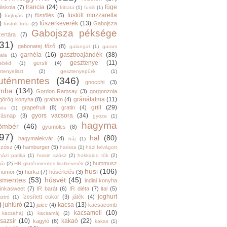
francia
(24)
füge
őiskola
(7)
frittata
(1)
fusilli
(1)
)
füstölt mozzarella
füstölés
(5)
fürjtojás
(2)
)
fűszerkeverék
(13)
Gabojsza
füstölt tofu
(2)
Gabojsza péksége
zertára
(7)
31)
gabonatej főző
(8)
galangal
(1)
garam
garnéla
(16)
gasztroajándék
(38)
ala
(1)
gesztenye
(11)
gersli
(4)
ebéd
(1)
tenyeliszt
(2)
gesztenyepüré
(1)
luténmentes
(346)
gnocchi
(3)
mba
(134)
Gordon Ramsay
(3)
gorgonzola
gránátalma
(11)
görög konyha
(8)
graham
(4)
grill
(29)
grapefruit
(8)
gratin
(4)
ita
(1)
gyors vacsora
(34)
yásnap
(3)
gyoza
(1)
hagyma
ömbér
(46)
gyümölcs
(8)
97)
hal
(80)
hagymalekvár
(4)
háj
(1)
szósz
(4)
hamburger
(5)
harissa
(1)
házi felvágott
házi patika
(1)
hoisin szósz
(2)
hokkaido tök
(2)
hummusz
ár
(2)
HR gluténmentes lisztkeverék
(2)
husi
(106)
humor
(5)
hurka
(7)
húsérlelés
(3)
smentes
(53)
húsvét
(45)
indiai konyha
inkasweet
(7)
IR barát
(6)
IR diéta
(7)
ital
(5)
joghurt
ízesített cukor
(3)
játék
(4)
sztró
(1)
)
juhtúró
(21)
kacsa
(13)
juice
(4)
kacsacomb
kacsamell
(10)
kacsaháj
(1)
kacsamáj
(2)
sazsír
(10)
kakaó
(22)
kagyló
(6)
kakas
(1)