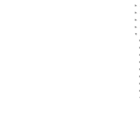
►
►
►
►
▼