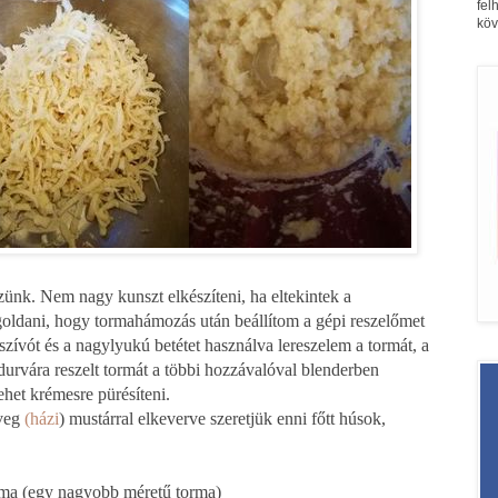
fel
köv
zünk. Nem nagy kunszt elkészíteni, ha eltekintek a
goldani, hogy tormahámozás után beállítom a gépi reszelőmet
szívót és a nagylyukú betétet használva lereszelem a tormát, a
 durvára reszelt tormát a többi hozzávalóval blenderben
het krémesre pürésíteni.
üveg
(házi
) mustárral elkeverve szeretjük enni főtt húsok,
torma (egy nagyobb méretű torma)