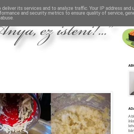
deliver its services and to analyze traffic. Your IP address and
formance and security metrics to ensure quality of service, ge
 abuse.
AB
AD
A b
írá
leh
bár