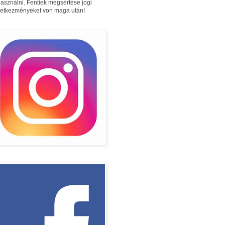
használni. Fentiek megsértése jogi
etkezményeket von maga után!