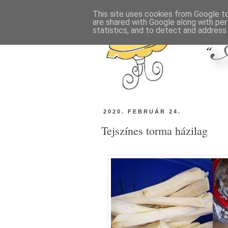
This site uses cookies from Google to 
are shared with Google along with per
statistics, and to detect and address
2020. FEBRUÁR 24.
Tejszínes torma házilag