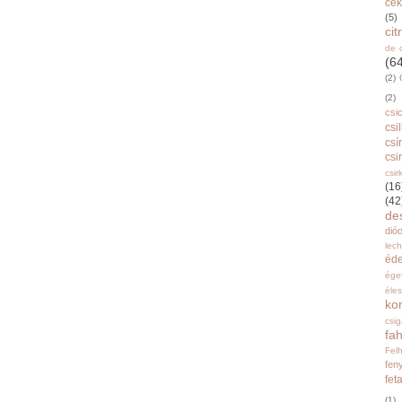
cék
(5)
ci
de 
(6
(2)
(2)
csi
csi
csí
csi
csir
(16
(42
de
dióo
lec
éd
ége
éle
ko
csi
fah
Fel
fen
fet
(1)