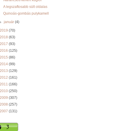
Narancsos kevert kuglóf
A legszaftosabb sült oldalas
Quinoás-gombás pulykamell
►
január
(4)
2019
(70)
2018
(63)
2017
(93)
2016
(125)
2015
(86)
2014
(99)
2013
(129)
2012
(161)
2011
(166)
2010
(250)
2009
(307)
2008
(257)
2007
(131)