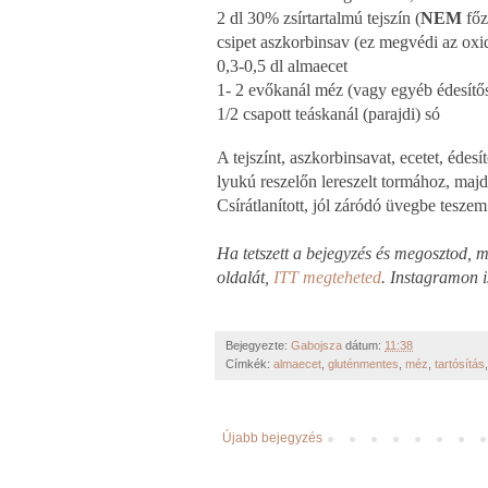
2 dl 30% zsírtartalmú tejszín (
NEM
főz
csipet aszkorbinsav (ez megvédi az oxid
0,3-0,5 dl almaecet
1- 2 evőkanál méz (vagy egyéb édesítő
1/2 csapott teáskanál (parajdi) só
A tejszínt, aszkorbinsavat, ecetet, éde
lyukú reszelőn lereszelt tormához, ma
Csírátlanított, jól záródó üvegbe tesze
Ha tetszett a bejegyzés és megosztod,
oldalát,
ITT megteheted
. Instagramon 
Bejegyezte:
Gabojsza
dátum:
11:38
Címkék:
almaecet
,
gluténmentes
,
méz
,
tartósítás
Újabb bejegyzés