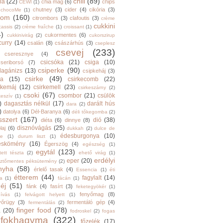
chili
(89)
la
(22)
chia mag
(6)
chips
CEWI
(1)
chutney
(3)
cider
(4)
cikória
(3)
chocoMe
(1)
trom
(160)
citrombors
(3)
clafoutis
(3)
crème
cukkini
cassis
(2)
crème fraîche
(1)
croissant
(1)
4)
cukormentes
(6)
cukkinivirág
(2)
cukorszirup
curry
(14)
csalán
(8)
császárhús
(3)
cseplesz
csevej
(233)
cseresznye
(4)
csicsóka
(21)
csiga
(10)
cseriborsó
(7)
csiperke
(90)
llagánizs
(13)
csipkeháj
(3)
csirke
(49)
ra
(15)
csirkecomb
(22)
rkemáj
(12)
csirkemell
(23)
csirkeszárny
(2)
csoki
(67)
csombor
(21)
csülök
keszív
(1)
)
dagasztás nélkül
(17)
darált hús
dara
(2)
)
datolya
(6)
Dél-Baranya
(6)
déli tőkegomba
(2)
sszert
(167)
dió
(38)
diéta
(6)
dinnye
(8)
disznóvágás
(25)
laj
(6)
dukkah
(2)
dulce de
édesburgonya
(10)
he
(1)
durum liszt
(1)
eskömény
(16)
Égerszög
(4)
egészség
(1)
egytál
(123)
tett tészta
(2)
ehető virág
(1)
erdélyi
eper
(20)
sztőmentes péksütemény
(2)
nyha
(58)
érlelő tasak
(4)
Essencia
(1)
éti
étterem
(44)
fagylalt
(14)
ga
(1)
fácán
(1)
éj
(51)
fánk
(4)
fasírt
(3)
feketegyökér
(1)
fenyőmag
(8)
hívás
(1)
felvágott helyett
(1)
yőrügy
(3)
fermentáló gép
(4)
fermentálás
(2)
finger food
(78)
a
(20)
fodroskel
(2)
fogas
fokhagyma
(322)
főzelék
(17)