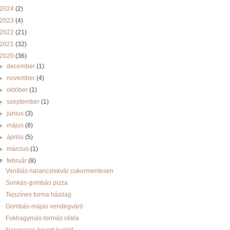
2024
(2)
2023
(4)
2022
(21)
2021
(32)
2020
(36)
►
december
(1)
►
november
(4)
►
október
(1)
►
szeptember
(1)
►
június
(3)
►
május
(8)
►
április
(5)
►
március
(1)
▼
február
(8)
Vaníliás narancslekvár cukormentesen
Sonkás-gombás pizza
Tejszínes torma házilag
Gombás-májas vendégváró
Fokhagymás-tormás cékla