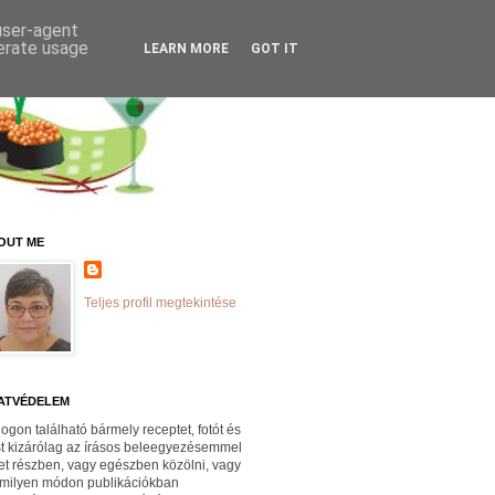
 user-agent
nerate usage
LEARN MORE
GOT IT
OUT ME
Teljes profil megtekintése
ATVÉDELEM
logon található bármely receptet, fotót és
st kizárólag az írásos beleegyezésemmel
et részben, vagy egészben közölni, vagy
milyen módon publikációkban