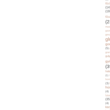
főz
(14
(19
fűs
(2
mas
gaz
gesz
g
go
(5)
gran
gul
gy
(3
hal
(1)
hom
(3)
hú
(4)
Ízbi
(35
(4)
kac