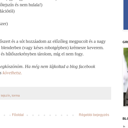
őtejszín és nem hulala!)
ációtól)
szer)
sítőszert és a sót hozzáadom az előzőleg megpucolt és a nagy
GR
jd blenderben (vagy késes robotgépben) krémesre keverem.
m és hűtőszekrényben tárolom, míg el nem fogy.
 megköszönöm. Ha még nem lájkoltad a blog facebook
is
követhetsz.
,
tejszín
,
torma
Főoldal
Régebbi bejegyzés
BL
►