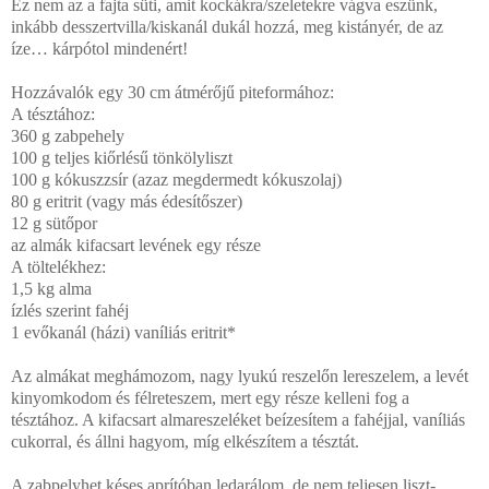
Ez nem az a fajta süti, amit kockákra/szeletekre vágva eszünk,
inkább desszertvilla/kiskanál dukál hozzá, meg kistányér, de az
íze… kárpótol mindenért!
Hozzávalók egy 30 cm átmérőjű piteformához:
A tésztához:
360 g zabpehely
100 g teljes kiőrlésű tönkölyliszt
100 g kókuszzsír (azaz megdermedt kókuszolaj)
80 g eritrit (vagy más édesítőszer)
12 g sütőpor
az almák kifacsart levének egy része
A töltelékhez:
1,5 kg alma
ízlés szerint fahéj
1 evőkanál (házi) vaníliás eritrit*
Az almákat meghámozom, nagy lyukú reszelőn lereszelem, a levét
kinyomkodom és félreteszem, mert egy része kelleni fog a
tésztához. A kifacsart almareszeléket beízesítem a fahéjjal, vaníliás
cukorral, és állni hagyom, míg elkészítem a tésztát.
A zabpelyhet késes aprítóban ledarálom, de nem teljesen liszt-