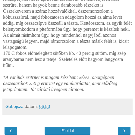
szerűre, hanem hagyok benne darabosabb részeket is.
Összekeverem a száraz hozzávalókkal, összemorzsolom a
kókuszzsírral, majd fokozatosan adagolom hozzá az alma levét
addig, míg összecsípve összeáll a tészta. Kettéosztom, az egyik felét
belenyomkodom a piteformába úgy, hogy peremet is készítek neki.
Az almát rásimítom úgy, hogy mindenhol nagyjából azonos
vastagságú legyen, majd rámorzsolom a tészta másik felét is, kicsit
lelapogatom.
170 C fokos előmelegített sütőben kb. 40 percig sütöm, míg szép
aranybarna nem lesz a teteje. Szeletelés előtt hagyom langyosra
hűlni.
*A vaníliás eritritet is magam készítem: késes robotgépben
összedarálok 250 g eritritet egy vaníliarúddal, amit előzőleg
felaprítottam. Jól záródó üvegben tárolom.
Gabojsza
dátum:
06:53
‹
›
Főoldal