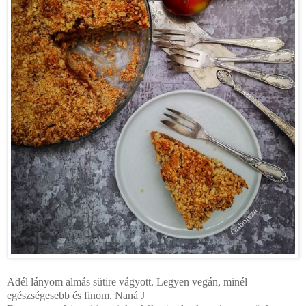
Adél lányom almás sütire vágyott. Legyen vegán, minél
egészségesebb és finom. Naná
J