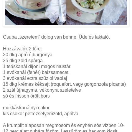
Csupa „szeretem” dolog van benne. Üde és laktató.
Hozzávalók 2 főre:
30 dkg apró újburgonya
25 dkg zöld spárga
1 teáskanál dijoni magos mustár
1 evőkanál (fehér) balzsamecet
3 evőkanál extra szűz olívaolaj
15 dkg krémes kéksajt (roquefort, vagy gorgonzola picante)
2 szál újhagyma, vékonyra szeletelve
só és frissen őrölt bors
mokkáskanálnyi cukor
kis csokor petrezselyemzöld, aprítva
A krumplit alaposan megmosom és enyhén sós vízben 10-
12 perc alatt puhára főzöm. Leszűröm és hagyom kicsit