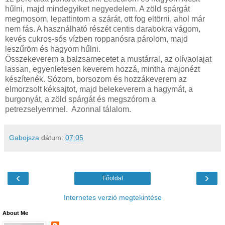
hűlni, majd mindegyiket negyedelem. A zöld spárgát
megmosom, lepattintom a szárát, ott fog eltörni, ahol már
nem fás. A használható részét centis darabokra vágom,
kevés cukros-sós vízben roppanósra párolom, majd
leszűröm és hagyom hűlni.
Összekeverem a balzsamecetet a mustárral, az olívaolajat
lassan, egyenletesen keverem hozzá, mintha majonézt
készítenék. Sózom, borsozom és hozzákeverem az
elmorzsolt kéksajtot, majd belekeverem a hagymát, a
burgonyát, a zöld spárgát és megszórom a
petrezselyemmel. Azonnal tálalom.
Gabojsza
dátum:
07:05
‹
›
Főoldal
Internetes verzió megtekintése
About Me