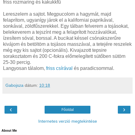
friss rozmaring és kakukkfű
Lereszelem a sajtot. Megpucolom a hagymát, majd
felaprítom, ugyanígy járok el a kaliforniai paprikával,
sonkával, zöldfűszerekkel. Egy tálban felverem a tojásokat,
belekeverem a tejszínt meg a felaprított hozzávalókat,
ízesítem sóval, borssal. A bucikat késsel csónakszerűre
kivájom és betöltöm a tojásos masszával, a tetejére reszelek
még egy kis sajtot (opcionális). Kivajazott tepsire
sorakoztatom és 200 C-fokra előmelegített sütőben sütöm
25-30 percig.
Langyosan tálalom,
friss csírával
és paradicsommal.
Gabojsza
dátum:
10:18
‹
›
Főoldal
Internetes verzió megtekintése
About Me