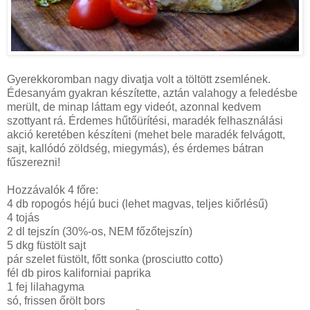
Gyerekkoromban nagy divatja volt a töltött zsemlének.
Édesanyám gyakran készítette, aztán valahogy a feledésbe
merült, de minap láttam egy videót, azonnal kedvem
szottyant rá. Érdemes hűtőürítési, maradék felhasználási
akció keretében készíteni (mehet bele maradék felvágott,
sajt, kallódó zöldség, miegymás), és érdemes bátran
fűszerezni!
Hozzávalók 4 főre:
4 db ropogós héjú buci (lehet magvas, teljes kiőrlésű)
4 tojás
2 dl tejszín (30%-os, NEM főzőtejszín)
5 dkg füstölt sajt
pár szelet füstölt, főtt sonka (prosciutto cotto)
fél db piros kaliforniai paprika
1 fej lilahagyma
só, frissen őrölt bors